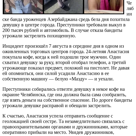
Че
ляб
ин
ске банда уроженцев Азербайджана средь бела дня похитила
девушку в центре города. Преступники требовали выкуп в
200 тысяч рублей и автомобиль. В случае отказа бандиты
угрожали застрелить похищенную.
Инцидент произошёл 7 августа в середине дня в одном из
оживленных торговых центров города. 24-летняя Анастасия
покупала кофе, когда к ней подошли трое мужчин. Один
схватил девушку за руку, второй отобрал телефон, а третий
угрожающе показал предмет, похожий на пистолет. Не давая
ей опомниться, они силой усадили Анастасию в ее
собственную машину — белую «Мазду» — и уехали.
Преступники собирались отвезти девушку в некое кофе на
окраине Челябинска, где она должна была сама сообразить,
где взять деньги на собственное спасение. По дороге бандиты
угрожали девушке расправой и обещали застрелить.
К счастью, Анастасия успела отправить сообщение с
геолокацией своей сестре. Та незамедлительно связалась с
правоохранительными органами и дружинниками, которые
оперативно прибыли на место. Увидев дружинников,