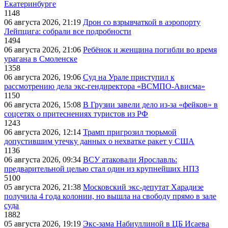
Екатеринбурге
1148
06 августа 2026, 21:19
Дрон со взрывчаткой в аэропорту
Лейпцига: собрали все подробности
1494
06 августа 2026, 21:06
Ребёнок и женщина погибли во время
урагана в Смоленске
1358
06 августа 2026, 19:06
Суд на Урале приступил к
рассмотрению дела экс-гендиректора «ВСМПО-Ависма»
1150
06 августа 2026, 15:08
В Грузии завели дело из-за «фейков» в
соцсетях о притеснениях туристов из РФ
1243
06 августа 2026, 12:14
Трамп пригрозил тюрьмой
допустившим утечку данных о нехватке ракет у США
1136
06 августа 2026, 09:34
ВСУ атаковали Ярославль:
предварительной целью стал один из крупнейших НПЗ
5100
05 августа 2026, 21:38
Московский экс-депутат Харадизе
получила 4 года колонии, но вышла на свободу прямо в зале
суда
1882
05 августа 2026, 19:19
Экс-зама Набиуллиной в ЦБ Исаева