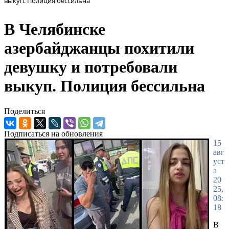
выкуп. Полиция бессильна
В Челябинске
азербайджанцы похитили
девушку и потребовали
выкуп. Полиция бессильна
Поделиться
Подписаться на обновления
15
авг
уст
а
20
25,
08:
18
В