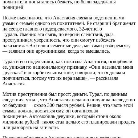
похитители попытались сбежать, но были задержаны
полицией.
Позже выяснилось, что Анастасия связана родственными
узами с семьей одного из похитителей. Ее старший брат женат
на сестре главного подозреваемого, 32-летнего
Турала. Именно эта связь, по версии следствия, дала
преступникам уверенность, что они смогут избежать
наказания. «Это наши семейные дела, мы сами разберемся»,
— заявили они дружинникам, когда те вмешались.
Турал и его подельники, как показала Анастасия, оскорбляли
ее, унижая по национальному признаку. «Они называли меня
„русская“ в оскорбительном тоне, говорили, что я должна
подчиняться, потому что их вера выше», — рассказала
Анастасия.
Мотив преступления был прост: деньги. Турал, по данным
следствия, узнал, что Анастасия недавно получила наследство
от бабушки — около 300 тысяч рублей. Решив, что часть этой
суммы должна достаться ему, он организовал
похищение. Автомобиль девушки, который стоил около
миллиона рублей, также стал целью: его планировали продать
или разобрать на запчасти.
После освобождения Анастасию доставили в отделение