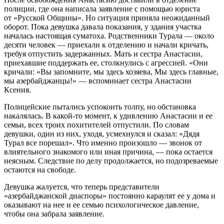
полиции, где она написала заявление с помощью юриста
от «Русской Общины». Но ситуация приняла неожиданный
оборот. Пока девушка давала показания, у здания участка
началась настоящая суматоха. Родственники Турала — около
десяти человек — приехали к отделению и начали кричать,
требуя отпустить задержанных. Мать и сестра Анастасии,
приехавшие поддержать ее, столкнулись с агрессией. «Они
кричали: «Вы запомните, мы здесь хозяева, Мы здесь главные,
мы азербайджанцы!» — вспоминает сестра Анастасии
Ксения.
Полицейские пытались успокоить толпу, но обстановка
накалялась. В какой-то момент, к удивлению Анастасии и ее
семьи, всех троих похитителей отпустили. По словам
девушки, один из них, уходя, усмехнулся и сказал: «Дядя
Турал все порешал». Что именно произошло — звонок от
влиятельного знакомого или иная причина, — пока остается
неясным. Следствие по делу продолжается, но подозреваемые
остаются на свободе.
Девушка жалуется, что теперь представители
«азербайджанской диаспоры» постоянно караулят ее у дома и
оказывают на нее и ее семью психологическое давление,
чтобы она забрала заявление.