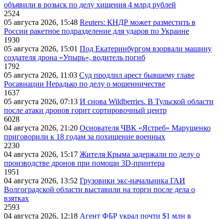
объявили в розыск по делу хищения 4 млрд рублей
2524
05 августа 2026, 15:48
Reuters: КНДР может разместить в
России ракетное подразделение для ударов по Украине
1930
05 августа 2026, 15:01
Под Екатеринбургом взорвали машину
создателя дрона «Упырь», водитель погиб
1792
05 августа 2026, 11:03
Суд продлил арест бывшему главе
Росавиации Нерадько по делу о мошенничестве
1637
05 августа 2026, 07:13
И снова Wildberries. В Тульской области
после атаки дронов горит сортировочный центр
6028
04 августа 2026, 21:20
Основателя ЧВК «Ястреб» Марущенко
приговорили к 18 годам за похищение военных
2230
04 августа 2026, 15:17
Жителя Крыма задержали по делу о
производстве дронов при помощи 3D‑принтера
1951
04 августа 2026, 13:52
Грузовики экс-начальника ГАИ
Волгоградской области выставили на торги после дела о
взятках
2593
04 августа 2026, 12:18
Агент ФБР украл почти $1 млн в