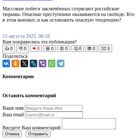
Массовые побеги заключённых сотрясают российские
тюрьмы. Опасные преступники оказываются на свободе. Кто
в этом виноват, и как остановить опасную тенденцию?
15 августа 2025, 08:18
Вам понравилась эта публикация?
👍
0
👎
0
❤
0
😆
0
😡
0
🤔
0
🙈
0
🧘‍♀️
0
Поделиться
Комментарии
Оставить комментарий
Ваше имя
Ваш email
Введите Ваш комментарий
Отмена
Отправить