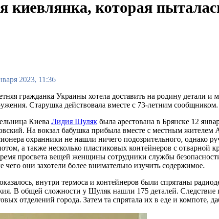
яя киевлянка, которая пыталас
нваря 2023, 11:36
етняя гражданка Украины хотела доставить на родину детали и 
ужения. Старушка действовала вместе с 73-летним сообщником. 
ельница Киева
Лидия Шуляк
была арестована в Брянске 12 январ
вский. На вокзал бабушка прибыла вместе с местным жителем 
ионера охранники не нашли ничего подозрительного, однако ру
отом, а также несколько пластиковых контейнеров с отварной 
ремя просвета вещей женщины сотрудники службы безопасности
е чего они захотели более внимательно изучить содержимое.
оказалось, внутри термоса и контейнеров были спрятаны радио
ия. В общей сложности у Шуляк нашли 175 деталей. Следствие п
овых отделений города. Затем та спрятала их в еде и компоте, д