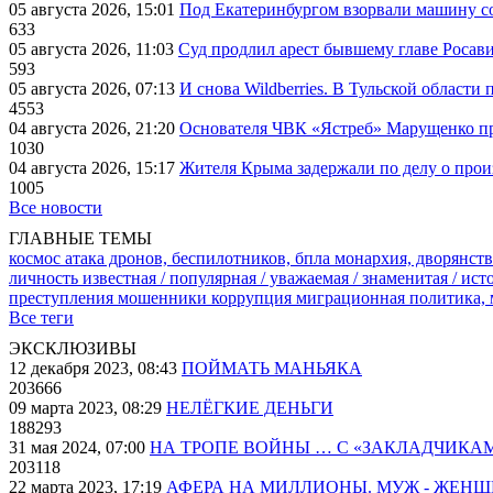
05 августа 2026, 15:01
Под Екатеринбургом взорвали машину со
633
05 августа 2026, 11:03
Суд продлил арест бывшему главе Росав
593
05 августа 2026, 07:13
И снова Wildberries. В Тульской области
4553
04 августа 2026, 21:20
Основателя ЧВК «Ястреб» Марущенко пр
1030
04 августа 2026, 15:17
Жителя Крыма задержали по делу о про
1005
Все новости
ГЛАВНЫЕ ТЕМЫ
космос
атака дронов, беспилотников, бпла
монархия, дворянств
личность известная / популярная / уважаемая / знаменитая / ис
преступления
мошенники
коррупция
миграционная политика,
Все теги
ЭКСКЛЮЗИВЫ
12 декабря 2023, 08:43
ПОЙМАТЬ МАНЬЯКА
203666
09 марта 2023, 08:29
НЕЛЁГКИЕ ДЕНЬГИ
188293
31 мая 2024, 07:00
НА ТРОПЕ ВОЙНЫ … С «ЗАКЛАДЧИКА
203118
22 марта 2023, 17:19
АФЕРА НА МИЛЛИОНЫ. МУЖ - ЖЕН