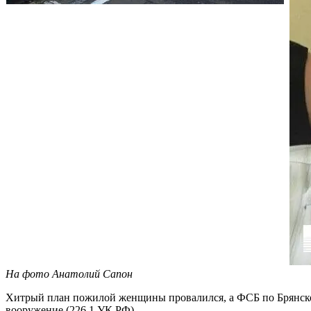
На фото Анатолий Сапон
Хитрый план пожилой женщины провалился, а ФСБ по Брянской
вооружение (226.1 УК РФ).