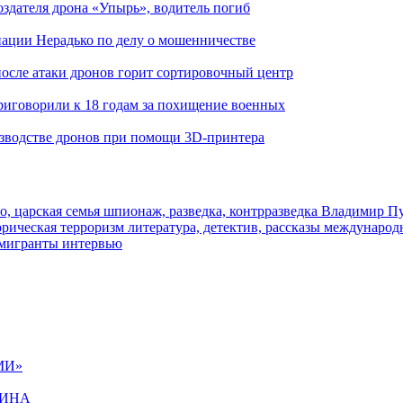
здателя дрона «Упырь», водитель погиб
иации Нерадько по делу о мошенничестве
 после атаки дронов горит сортировочный центр
иговорили к 18 годам за похищение военных
изводстве дронов при помощи 3D‑принтера
о, царская семья
шпионаж, разведка, контрразведка
Владимир П
торическая
терроризм
литература, детектив, рассказы
международ
 мигранты
интервью
МИ»
ЩИНА