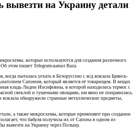
ь вывезти на Украину детали
микросхемы, которые используются для создания различного
Об этом пишет Telegram-канал Baza.
я, когда пыталась уехать в Белоруссию с ж/д вокзала Брянск-
Анатолием Сапоном, который является её товарищем. В вещах
чная кладь Лидии Иосифовны, в которой находились термос с
красной свеклой и тушеными овощами, им явно не понравилась.
 вокзала обнаружили странные металлические предметы,
детали, а также микросхемы, которые применяют при создании
олагает, что бабуля получила их от Сапона в одном из
абы вывезти на Украину через Польшу.