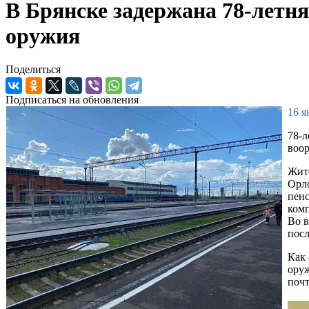
В Брянске задержана 78-летн
оружия
Поделиться
Подписаться на обновления
16 я
78-л
воор
Жит
Орло
пенс
комп
Во в
посл
Как 
оруж
почт