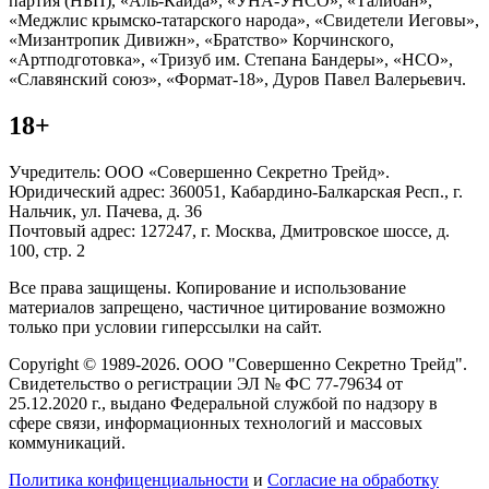
партия (НБП), «Аль-Каида», «УНА-УНСО», «Талибан»,
«Меджлис крымско-татарского народа», «Свидетели Иеговы»,
«Мизантропик Дивижн», «Братство» Корчинского,
«Артподготовка», «Тризуб им. Степана Бандеры», «НСО»,
«Славянский союз», «Формат-18», Дуров Павел Валерьевич.
18+
Учредитель: ООО «Совершенно Секретно Трейд».
Юридический адрес: 360051, Кабардино-Балкарская Респ., г.
Нальчик, ул. Пачева, д. 36
Почтовый адрес: 127247, г. Москва, Дмитровское шоссе, д.
100, стр. 2
Все права защищены. Копирование и использование
материалов запрещено, частичное цитирование возможно
только при условии гиперссылки на сайт.
Copyright © 1989-2026. ООО "Совершенно Секретно Трейд".
Свидетельство о регистрации ЭЛ № ФС 77-79634 от
25.12.2020 г., выдано Федеральной службой по надзору в
сфере связи, информационных технологий и массовых
коммуникаций.
Политика конфиценциальности
и
Согласие на обработку