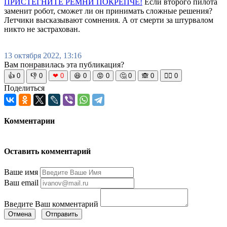
ПРИСТЕГНИТЕ РЕМНИ ПОКРЕПЧЕ!
Если второго пилота
заменит робот, сможет ли он принимать сложные решения?
Летчики высказывают сомнения. А от смерти за штурвалом
никто не застрахован.
13 октября 2022, 13:16
Вам понравилась эта публикация?
👍
0
👎
0
❤
0
😆
0
😡
0
🤔
0
🙈
0
🧘‍♀️
0
Поделиться
Комментарии
Оставить комментарий
Ваше имя
Ваш email
Введите Ваш комментарий
Отмена
Отправить