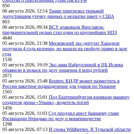
соцсетях о притеснениях туристов из РФ
850
06 августа 2026, 12:14
Трамп пригрозил тюрьмой
допустившим утечку данных о нехватке ракет у США
803
06 августа 2026, 09:34
ВСУ атаковали Ярославль:
предварительной целью стал один из крупнейших НПЗ
4640
05 августа 2026, 21:38
Московский экс-депутат Харадизе
получила 4 года колонии, но вышла на свободу прямо в зале
суда
1536
05 августа 2026, 19:19
Экс-зама Набиуллиной в ЦБ Исаева
объявили в розыск по делу хищения 4 млрд рублей
2071
05 августа 2026, 15:48
Reuters: КНДР может разместить в
России ракетное подразделение для ударов по Украине
1565
05 августа 2026, 15:01
Под Екатеринбургом взорвали машину
создателя дрона «Упырь», водитель погиб
1456
05 августа 2026, 11:03
Суд продлил арест бывшему главе
Росавиации Нерадько по делу о мошенничестве
1298
05 августа 2026, 07:13
И снова Wildberries. В Тульской области