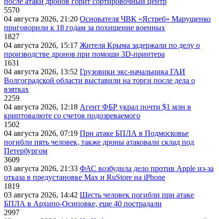
после атаки дронов горит сортировочный центр
5570
04 августа 2026, 21:20
Основателя ЧВК «Ястреб» Марущенко
приговорили к 18 годам за похищение военных
1827
04 августа 2026, 15:17
Жителя Крыма задержали по делу о
производстве дронов при помощи 3D‑принтера
1631
04 августа 2026, 13:52
Грузовики экс-начальника ГАИ
Волгоградской области выставили на торги после дела о
взятках
2259
04 августа 2026, 12:18
Агент ФБР украл почти $1 млн в
криптовалюте со счетов подозреваемого
1502
04 августа 2026, 07:19
При атаке БПЛА в Подмосковье
погибли пять человек, также дроны атаковали склад под
Петербургом
3609
03 августа 2026, 21:33
ФАС возбудила дело против Apple из-за
отказа в предустановке Max и RuStore на iPhone
1819
03 августа 2026, 14:42
Шесть человек погибли при атаке
БПЛА в Архипо-Осиповке, еще 40 пострадали
2997