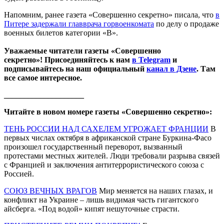
Напомним, ранее газета «Совершенно секретно» писала, что
в
Питере задержали главврача горвоенкомата
по делу о продаже
военных билетов категории «В».
Уважаемые читатели газеты «Совершенно
секретно»! Присоединяйтесь к нам
в Telegram
и
подписывайтесь на наш официальный
канал в Дзене
. Там
все самое интересное.
____________________
Читайте в новом номере газеты «Совершенно секретно»:
ТЕНЬ РОССИИ НАД САХЕЛЕМ УГРОЖАЕТ ФРАНЦИИ
В
первых числах октября в африканской стране Буркина-Фасо
произошел государственный переворот, вызванный
протестами местных жителей. Люди требовали разрыва связей
с Францией и заключения антитеррористического союза с
Россией.
СОЮЗ ВЕЧНЫХ ВРАГОВ
Мир меняется на наших глазах, и
конфликт на Украине – лишь видимая часть гигантского
айсберга. «Под водой» кипят нешуточные страсти.