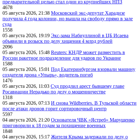
предварительной целью стал один из крупнейших НПЗ
4678
05 августа 2026, 21:38
Московский экс-депутат Харадизе
получила 4 года колонии, но вышла на свободу прямо в зале
суда
1558
05 августа 2026, 19:19
Экс-зама Набиуллиной в ЦБ Исаева
объявили в розыск по делу хищения 4 млрд рублей
2096
05 августа 2026, 15:48
Reuters: КНДР может разместить в
России ракетное подразделение для ударов по Украине
1588
05 августа 2026, 15:01
Под Екатеринбургом взорвали машину
создателя дрона «Упырь», водитель погиб
1476
05 августа 2026, 11:03
Суд продлил арест бывшему главе
Росавиации Нерадько по делу о мошенничестве
1318
05 августа 2026, 07:13
И снова Wildberries. В Тульской области
после атаки дронов горит сортировочный центр
5597
04 августа 2026, 21:20
Основателя ЧВК «Ястреб» Марущенко
приговорили к 18 годам за похищение военных
1848
04 августа 2026, 15:17
Жителя Крыма задержали по делу о