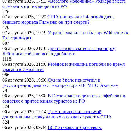
07 августа 2026, 17:13
«Веселого молочника» Уолкера вместе
с семьей хотят выдворить из РФ
276
07 августа 2026, 11:20
США попросили РФ освободить
бывшего морпеха Гилмана: он при смерти?
476
07 августа 2026, 10:19
Украина ударила по складу Wildberries в
Екатеринбурге
687
06 августа 2026, 21:19
Дрон со взрывчаткой в аэропорту
Лейпцига: собрали все подробности
1118
06 августа 2026, 21:06
Ребёнок и женщина погибли во время
урагана в Смоленске
986
06 августа 2026, 19:06
Суд на Урале приступил к
рассмотрению дела экс-гендиректора «ВСМПО-Ависма»
791
06 августа 2026, 15:08
В Грузии завели дело из-за «фейков» в
соцсетях о притеснениях туристов из РФ
874
06 августа 2026, 12:14
Трамп пригрозил тюрьмой
допустившим утечку данных о нехватке ракет у США
824
06 августа 2026, 09:34
ВСУ атаковали Ярославль: