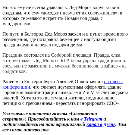
Но это ему не всегда удавалось. Дед Мороз вдруг заявил
солдатам, что ему «доходят письма от их сослуживцев», в
которых те желают встретить Новый год дома, с
мандаринами.
По пути в Белгород Дед Мороз заехал и в пункт временного
размещения, где поздравил беженцев с наступающими
праздниками и передал подарки детям.
Праздник состоялся на Соборной площади. Правда, елка,
которую зажег Дед Мороз с БТР, была убрана традиционно:
сосульки не заменили на муляжи боеприпасов, а зайцев - на
солдатиков.
Ранее мэр Екатеринбурга Алексей Орлов заявил
на пресс-
конференции
, что считает неуместным оформлять здание
городской администрации символами Z и V за счет бюджета
властей. Хотя за это выступали жители, подписавшие
петицию с требованием «перестать игнорировать СВО».
Уважаемые читатели газеты «Совершенно
секретно»! Присоединяйтесь к нам
в Telegram
и
подписывайтесь на наш официальный
канал в Дзене
. Там
все самое интересное.