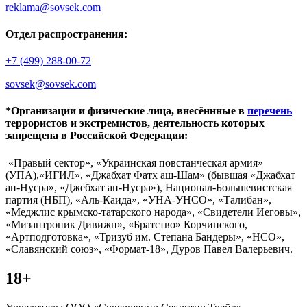
reklama@sovsek.com
Отдел распространения:
+7 (499) 288-00-72
sovsek@sovsek.com
*Организации и физические лица, внесённные в
перечень
террористов и экстремистов, деятельность которых
запрещена в Российской Федерации:
«Правый сектор», «Украинская повстанческая армия»
(УПА),«ИГИЛ», «Джабхат Фатх аш-Шам» (бывшая «Джабхат
ан-Нусра», «Джебхат ан-Нусра»), Национал-Большевистская
партия (НБП), «Аль-Каида», «УНА-УНСО», «Талибан»,
«Меджлис крымско-татарского народа», «Свидетели Иеговы»,
«Мизантропик Дивижн», «Братство» Корчинского,
«Артподготовка», «Тризуб им. Степана Бандеры», «НСО»,
«Славянский союз», «Формат-18», Дуров Павел Валерьевич.
18+