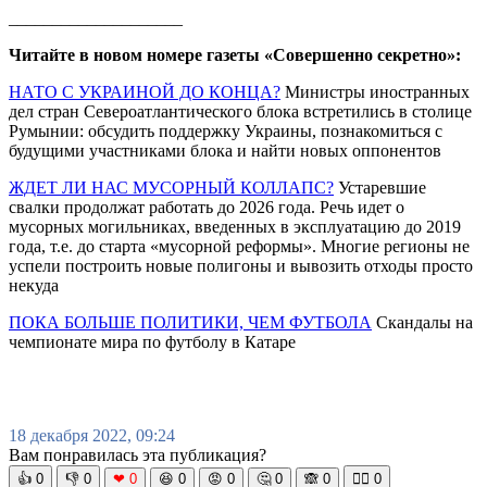
____________________
Читайте в новом номере газеты «Совершенно секретно»:
НАТО С УКРАИНОЙ ДО КОНЦА?
Министры иностранных
дел стран Североатлантического блока встретились в столице
Румынии: обсудить поддержку Украины, познакомиться с
будущими участниками блока и найти новых оппонентов
ЖДЕТ ЛИ НАС МУСОРНЫЙ КОЛЛАПС?
Устаревшие
свалки продолжат работать до 2026 года. Речь идет о
мусорных могильниках, введенных в эксплуатацию до 2019
года, т.е. до старта «мусорной реформы». Многие регионы не
успели построить новые полигоны и вывозить отходы просто
некуда
ПОКА БОЛЬШЕ ПОЛИТИКИ, ЧЕМ ФУТБОЛА
Скандалы на
чемпионате мира по футболу в Катаре
18 декабря 2022, 09:24
Вам понравилась эта публикация?
👍
0
👎
0
❤
0
😆
0
😡
0
🤔
0
🙈
0
🧘‍♀️
0