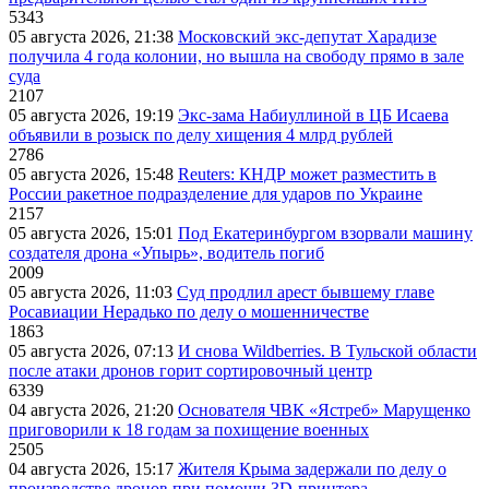
5343
05 августа 2026, 21:38
Московский экс-депутат Харадизе
получила 4 года колонии, но вышла на свободу прямо в зале
суда
2107
05 августа 2026, 19:19
Экс-зама Набиуллиной в ЦБ Исаева
объявили в розыск по делу хищения 4 млрд рублей
2786
05 августа 2026, 15:48
Reuters: КНДР может разместить в
России ракетное подразделение для ударов по Украине
2157
05 августа 2026, 15:01
Под Екатеринбургом взорвали машину
создателя дрона «Упырь», водитель погиб
2009
05 августа 2026, 11:03
Суд продлил арест бывшему главе
Росавиации Нерадько по делу о мошенничестве
1863
05 августа 2026, 07:13
И снова Wildberries. В Тульской области
после атаки дронов горит сортировочный центр
6339
04 августа 2026, 21:20
Основателя ЧВК «Ястреб» Марущенко
приговорили к 18 годам за похищение военных
2505
04 августа 2026, 15:17
Жителя Крыма задержали по делу о
производстве дронов при помощи 3D‑принтера