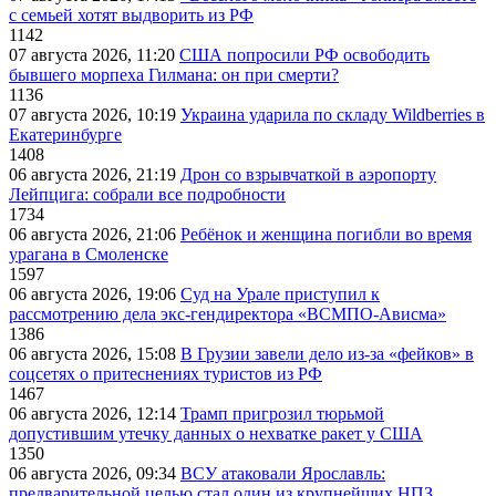
с семьей хотят выдворить из РФ
1142
07 августа 2026, 11:20
США попросили РФ освободить
бывшего морпеха Гилмана: он при смерти?
1136
07 августа 2026, 10:19
Украина ударила по складу Wildberries в
Екатеринбурге
1408
06 августа 2026, 21:19
Дрон со взрывчаткой в аэропорту
Лейпцига: собрали все подробности
1734
06 августа 2026, 21:06
Ребёнок и женщина погибли во время
урагана в Смоленске
1597
06 августа 2026, 19:06
Суд на Урале приступил к
рассмотрению дела экс-гендиректора «ВСМПО-Ависма»
1386
06 августа 2026, 15:08
В Грузии завели дело из-за «фейков» в
соцсетях о притеснениях туристов из РФ
1467
06 августа 2026, 12:14
Трамп пригрозил тюрьмой
допустившим утечку данных о нехватке ракет у США
1350
06 августа 2026, 09:34
ВСУ атаковали Ярославль:
предварительной целью стал один из крупнейших НПЗ