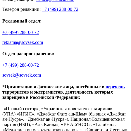
Телефон редакции:
+7 (499) 288-00-72
Рекламный отдел:
+7 (499) 288-00-72
reklama@sovsek.com
Отдел распространения:
+7 (499) 288-00-72
sovsek@sovsek.com
*Организации и физические лица, внесённные в
перечень
террористов и экстремистов, деятельность которых
запрещена в Российской Федерации:
«Правый сектор», «Украинская повстанческая армия»
(УПА),«ИГИЛ», «Джабхат Фатх аш-Шам» (бывшая «Джабхат
ан-Нусра», «Джебхат ан-Нусра»), Национал-Большевистская
партия (НБП), «Аль-Каида», «УНА-УНСО», «Талибан»,
«Меджлис крымско-татарского народа», «Свидетели Иеговы»,