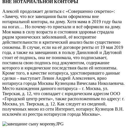
ВНЕ НОТАРИАЛЬНОЙ КОНТОРЫ
Алексей продолжает делиться с «Совершенно секретно»:
«Замечу, что все завещания были оформлены вне
нотариальной конторы, на дому. Хотя мама в 2019 году была
на ногах… Но почему-то приехали и всё оформили на дому.
Моя мама в силу возраста и состояния здоровья страдала
рядом хронических заболеваний, её восприятие
действительности и критический анализ были существенно
снижены. В случае, если на её договоре ренты от 19 мая 2019
года, а также на завещаниях в пользу Даниловой и Даутовой
стоит её подпись, она не понимала, что подписывает,
поставила свою подпись под документом, содержание
которого и юридические последствия были ей непонятны.
Кроме того, в качестве нотариуса, удостоверившего данные
сделки – выступает Левин Андрей Алексеевич, врио
нотариуса города Москвы Кузнецова Вячеслава Николаевича.
Место нахождения данного нотариуса – г. Москва, ул.
Тверская, д. 12, что совпадает с юридическим адресом ООО
«Городской центр ренты», также расположенным по адресу: г.
Москва, ул. Тверская, д. 12. Как следует из сведений,
полученных мною из сети Интернет, нотариус Кузнецов В.Н.
исключён из реестра нотариусов города Москвы».