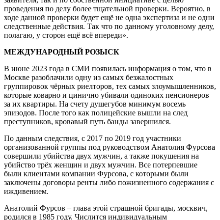
проведения по делу более тщательной проверки. Вероятно, в
ходе данной проверки будет ещё не одна экспертиза и не одни
следственные действия. Так что по данному уголовному делу,
полагаю, у сторон ещё всё впереди».
МЕЖДУНАРОДНЫЙ РОЗЫСК
В июне 2023 года в СМИ появилась информация о том, что в
Москве разоблачили одну из самых безжалостных
группировок чёрных риелторов, тех самых злоумышленников,
которые коварно и цинично убивали одиноких пенсионеров
за их квартиры. На счету душегубов минимум восемь
эпизодов. После того как полицейские вышли на след
преступников, кровавый путь банды завершился.
По данным следствия, с 2017 по 2019 год участники
организованной группы под руководством Анатолия Фурсова
совершили убийства двух мужчин, а также покушения на
убийство трёх женщин и двух мужчин. Все потерпевшие
были клиентами компании Фурсова, с которыми были
заключены договоры ренты либо пожизненного содержания с
иждивением.
Анатолий Фурсов – глава этой страшной бригады, москвич,
родился в 1985 году. Числится индивидуальным