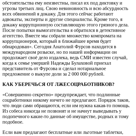
обстоятельства ему неизвестны, писал их под диктовку и
угрозы третьих лиц. Свою невиновность и всю абсурдность
всех обвинений я докажу. Для этого сейчас работают
адвокаты, эксперты и другие специалисты. Кроме того, я
докажу коррупционную составляющую этого грязного дела.
После попытки вымогательства я обратился в детективное
агентство. Вместе мы собрали множество компромата на
коррупционеров, который в ближайшее время будет
обнародован». Сегодня Анатолий Фурсов находится в
международном розыске, но по нашей информации он
продолжает своё дело издалека, ведь СМИ известен случай,
когда к семье умершей Надежды Булаховой приехал
представитель от Фурсова и сделал нотариальное
предложение о выкупе доли за 2 000 000 рублей.
КАК УБЕРЕЧЬСЯ ОТ ЛЖЕСОЦРАБОТНИКОВ?
«Совершенно секретно» предупреждает, что подлинные
соцработники никому ничего не предлагают. Порядок таков,
что люди сами обращаются, если им нужна какая-то помощь.
Из собеса никогда не позвонят и не начнут выведывать у
подопечного какие-то данные об имуществе, родных и тому
подобное.
Если вам предлагают бесплатные или льготные таблетки,