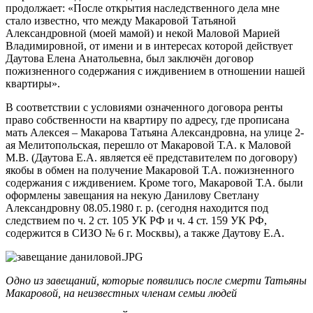
продолжает: «После открытия наследственного дела мне
стало известно, что между Макаровой Татьяной
Александровной (моей мамой) и некой Маловой Марией
Владимировной, от имени и в интересах которой действует
Даутова Елена Анатольевна, был заключён договор
пожизненного содержания с иждивением в отношении нашей
квартиры».
В соответствии с условиями означенного договора ренты
право собственности на квартиру по адресу, где прописана
мать Алексея – Макарова Татьяна Александровна, на улице 2-
ая Мелитопольская, перешло от Макаровой Т.А. к Маловой
М.В. (Даутова Е.А. является её представителем по договору)
якобы в обмен на получение Макаровой Т.А. пожизненного
содержания с иждивением. Кроме того, Макаровой Т.А. были
оформлены завещания на некую Данилову Светлану
Александровну 08.05.1980 г. р. (сегодня находится под
следствием по ч. 2 ст. 105 УК РФ и ч. 4 ст. 159 УК РФ,
содержится в СИЗО № 6 г. Москвы), а также Даутову Е.А.
Одно из завещаний, которые появились после смерти Татьяны
Макаровой, на неизвестных членам семьи людей