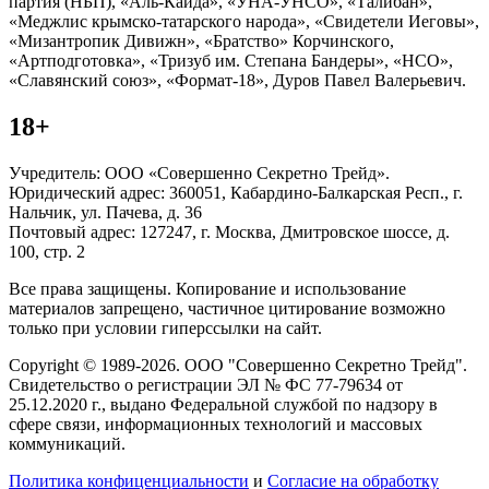
партия (НБП), «Аль-Каида», «УНА-УНСО», «Талибан»,
«Меджлис крымско-татарского народа», «Свидетели Иеговы»,
«Мизантропик Дивижн», «Братство» Корчинского,
«Артподготовка», «Тризуб им. Степана Бандеры», «НСО»,
«Славянский союз», «Формат-18», Дуров Павел Валерьевич.
18+
Учредитель: ООО «Совершенно Секретно Трейд».
Юридический адрес: 360051, Кабардино-Балкарская Респ., г.
Нальчик, ул. Пачева, д. 36
Почтовый адрес: 127247, г. Москва, Дмитровское шоссе, д.
100, стр. 2
Все права защищены. Копирование и использование
материалов запрещено, частичное цитирование возможно
только при условии гиперссылки на сайт.
Copyright © 1989-2026. ООО "Совершенно Секретно Трейд".
Свидетельство о регистрации ЭЛ № ФС 77-79634 от
25.12.2020 г., выдано Федеральной службой по надзору в
сфере связи, информационных технологий и массовых
коммуникаций.
Политика конфиценциальности
и
Согласие на обработку