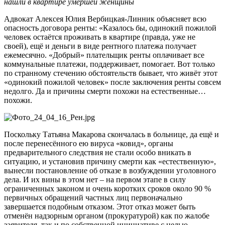
нашли в квартире умершей женщины
Адвокат Алексея Юлия Вербицкая-Линник объясняет всю
опасность договора ренты: «Казалось бы, одинокий пожилой
человек остаётся проживать в квартире (правда, уже не
своей), ещё и деньги в виде рентного платежа получает
ежемесячно. «Добрый» плательщик ренты оплачивает все
коммунальные платежи, поддерживает, помогает. Вот только
по странному стечению обстоятельств бывает, что живёт этот
«одинокий пожилой человек» после заключения ренты совсем
недолго. Да и причины смерти похожи на естественные…
похожи.
Поскольку Татьяна Макарова скончалась в больнице, да ещё и
после перенесённого ею вируса «ковид», органы
предварительного следствия не стали особо вникать в
ситуацию, и установив причину смерти как «естественную»,
вынесли постановление об отказе в возбуждении уголовного
дела. И их вины в этом нет – на первом этапе в силу
ограниченных законом и очень коротких сроков около 90 %
первичных обращений частных лиц первоначально
завершается подобным отказом. Этот отказ может быть
отменён надзорным органом (прокуратурой) как по жалобе
заявителя, так и по собственной инициативе с целью