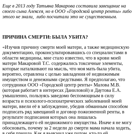
Еще в 2013 году Татьяна Макарова составила завещание на
своего сына Алексея, но в ООО «Городской центр ренты» либо
этого не знали, либо посчитали это не существенным.
ПРИЧИНА СМЕРТИ: БЫЛА УБИТА?
«Изучив причину смерти моей матери, а также медицинскую
документацию, проконсультировавшись со специалистами в
области медицины, мне стало известно, что в крови моей
матери Макаровой Т.С. содержались токсичные элементы,
которые наталкивают на мысль, что моя мать была убита,
вероятно, отравлена с целью завладения её недвижимым
имуществом и денежными средствами. Я предполагаю, что
сотрудники ООО «Городской центр ренты» Малова М.В.
(которая работает в интересах Даниловой) и Даутова Е.А.
умышленно, пользуясь заведомо беспомощным в силу
возраста и психолого-психиатрических заболеваний моей
матери, ввели её в заблуждение, убедив обманным способом
подписать ряд завещаний и договор пожизненной ренты, в
результате подписания которых она лишалась
принадлежащего ей недвижимого имущества. Иначе я не могу
обосновать, почему за 2 недели до смерти мама начала ходить,
в себя пришла. Как я выяснил уже потом, кто-то ей