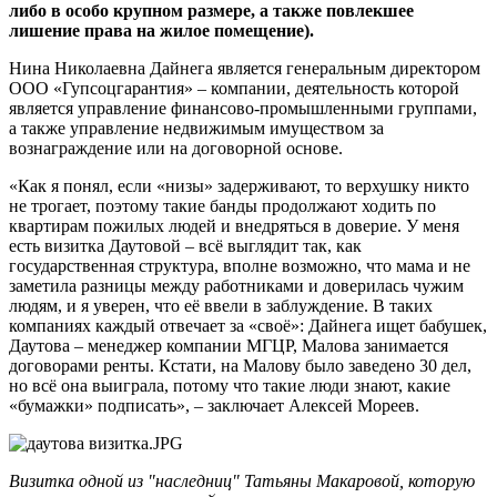
либо в особо крупном размере, а также повлекшее
лишение права на жилое помещение).
Нина Николаевна Дайнега является генеральным директором
ООО «Гупсоцгарантия» – компании, деятельность которой
является управление финансово-промышленными группами,
а также управление недвижимым имуществом за
вознаграждение или на договорной основе.
«Как я понял, если «низы» задерживают, то верхушку никто
не трогает, поэтому такие банды продолжают ходить по
квартирам пожилых людей и внедряться в доверие. У меня
есть визитка Даутовой – всё выглядит так, как
государственная структура, вполне возможно, что мама и не
заметила разницы между работниками и доверилась чужим
людям, и я уверен, что её ввели в заблуждение. В таких
компаниях каждый отвечает за «своё»: Дайнега ищет бабушек,
Даутова – менеджер компании МГЦР, Малова занимается
договорами ренты. Кстати, на Малову было заведено 30 дел,
но всё она выиграла, потому что такие люди знают, какие
«бумажки» подписать», – заключает Алексей Мореев.
Визитка одной из "наследниц" Татьяны Макаровой, которую