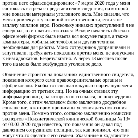
против него сфальсифицировано: «7 марта 2020 года у меня
состоялась встреча с представителем следствия, на которой
мне показали материалы уголовного дела. Мне сказали, что
меня привлекут к уголовной ответственности, если я не
заплачу миллион евро. Поскольку никаких преступлений я не
совершал, то и платить отказался. Вскоре начались обыски в
офисе моей фирмы: была изъята вся документация, а также
компьютеры, мобильные телефоны и другая техника,
необходимая для работы. Моих сотрудников допрашивали и
запугивали, требуя дать показания против меня, не допускали
к ним адвокатов. Безрезультатно. А через 18 месяцев после
того на меня было возбуждено уголовное дело.
Обвинение строится на показаниях единственного свидетеля,
показания которого сами правоохранительные органы и
сфабриковали. Якобы тот слышал какую-то порочащую меня
информацию от третьих лиц. Но на очных ставках эту
информацию лица, на которых он ссылался, не подтвердили.
Кроме того, с этим человеком было заключено досудебное
соглашение, в котором прописаны условия дать показания
против меня. Помимо этого, согласно заключению комиссии
экспертов «Психиатрической клинической больницы № 13»
от 03.03.2020 года известно, что показания он давал под
давлением сотрудников полиции, так как понимал, что они
могут что-то сделать с его семьёй. Указанные в ходатайстве