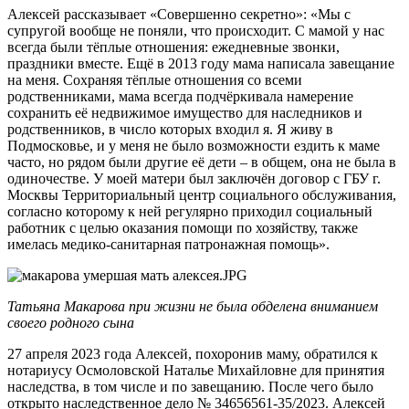
Алексей рассказывает «Совершенно секретно»: «Мы с
супругой вообще не поняли, что происходит. С мамой у нас
всегда были тёплые отношения: ежедневные звонки,
праздники вместе. Ещё в 2013 году мама написала завещание
на меня. Сохраняя тёплые отношения со всеми
родственниками, мама всегда подчёркивала намерение
сохранить её недвижимое имущество для наследников и
родственников, в число которых входил я. Я живу в
Подмосковье, и у меня не было возможности ездить к маме
часто, но рядом были другие её дети – в общем, она не была в
одиночестве. У моей матери был заключён договор с ГБУ г.
Москвы Территориальный центр социального обслуживания,
согласно которому к ней регулярно приходил социальный
работник с целью оказания помощи по хозяйству, также
имелась медико-санитарная патронажная помощь».
Татьяна Макарова при жизни не была обделена вниманием
своего родного сына
27 апреля 2023 года Алексей, похоронив маму, обратился к
нотариусу Осмоловской Наталье Михайловне для принятия
наследства, в том числе и по завещанию. После чего было
открыто наследственное дело № 34656561-35/2023. Алексей