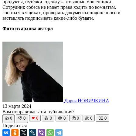
продукты, путёвки, одежду – это явные мошенники.
Сотрудник собеса не имеет права ходить по комнатам,
копаться в ящиках, проверять документы подопечного и
заставлять подписывать какие-либо бумаги.
Фото из архива автора
Дарья НОВИЧКИНА
13 марта 2024
Вам понравилась эта публикация?
👍
0
👎
0
❤
0
😆
0
😡
0
🤔
0
🙈
0
🧘‍♀️
0
Поделиться