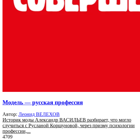
Модель — русская профессия
Автор:
Леонид ВЕЛЕХОВ
Историк моды Александр ВАСИЛЬЕВ разбирает, что могло
случиться с Русланой Коршуновой, через призму психологии
профессии,...
4709