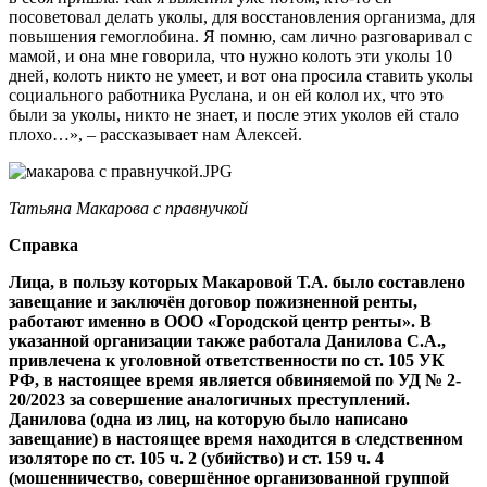
посоветовал делать уколы, для восстановления организма, для
повышения гемоглобина. Я помню, сам лично разговаривал с
мамой, и она мне говорила, что нужно колоть эти уколы 10
дней, колоть никто не умеет, и вот она просила ставить уколы
социального работника Руслана, и он ей колол их, что это
были за уколы, никто не знает, и после этих уколов ей стало
плохо…», – рассказывает нам Алексей.
Татьяна Макарова с правнучкой
Справка
Лица, в пользу которых Макаровой Т.А. было составлено
завещание и заключён договор пожизненной ренты,
работают именно в ООО «Городской центр ренты». В
указанной организации также работала Данилова С.А.,
привлечена к уголовной ответственности по ст. 105 УК
РФ, в настоящее время является обвиняемой по УД № 2-
20/2023 за совершение аналогичных преступлений.
Данилова (одна из лиц, на которую было написано
завещание) в настоящее время находится в следственном
изоляторе по ст. 105 ч. 2 (убийство) и ст. 159 ч. 4
(мошенничество, совершённое организованной группой