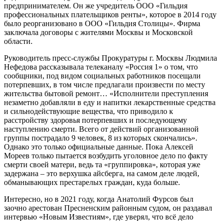
предпринимателем. Он же учредитель ООО «Гильдия
профессиональных плательщиков ренты», которое в 2014 году
было реорганизовано в ООО «Гильдия Столицы». Фирма
заключала договоры с жителями Москвы и Московской
области.
Руководитель пресс-службы Прокуратуры г. Москвы Людмила
Нефедова рассказывала телеканалу «Россия 1» о том, что
сообщники, под видом социальных работников посещали
потерпевших, в том числе предлагали произвести по месту
жительства бытовой ремонт… «Исполнители преступления
незаметно добавляли в еду и напитки лекарственные средства
и сильнодействующие вещества, что приводило к
расстройству здоровья потерпевших и последующему
наступлению смерти. Всего от действий организованной
группы пострадало 9 человек, 8 из которых скончались».
Однако это только официальные данные. Пока Алексей
Мореев только пытается возбудить уголовное дело по факту
смерти своей матери, ведь та «группировка», которая уже
задержана – это верхушка айсберга, на самом деле людей,
обманывающих престарелых граждан, куда больше.
Интересно, но в 2021 году, когда Анатолий Фурсов был
заочно арестован Пресненским районным судом, он раздавал
интервью «Новым Известиям», где уверял, что всё дело