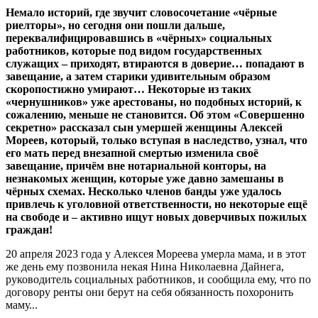
Немало историй, где звучит словосочетание «чёрные
риелторы», но сегодня они пошли дальше,
переквалифицировавшись в «чёрных» социальных
работников, которые под видом государственных
служащих – приходят, втираются в доверие… попадают в
завещание, а затем старики удивительным образом
скоропостижно умирают… Некоторые из таких
«чернушников» уже арестованы, но подобных историй, к
сожалению, меньше не становится. Об этом «Совершенно
секретно» рассказал сын умершей женщины Алексей
Мореев, который, только вступая в наследство, узнал, что
его мать перед внезапной смертью изменила своё
завещание, причём вне нотариальной конторы, на
незнакомых женщин, которые уже давно замешаны в
чёрных схемах. Несколько членов банды уже удалось
привлечь к уголовной ответственности, но некоторые ещё
на свободе и – активно ищут новых доверчивых пожилых
граждан!
20 апреля 2023 года у Алексея Мореева умерла мама, и в этот
же день ему позвонила некая Нина Николаевна Дайнега,
руководитель социальных работников, и сообщила ему, что по
договору ренты они берут на себя обязанность похоронить
маму...