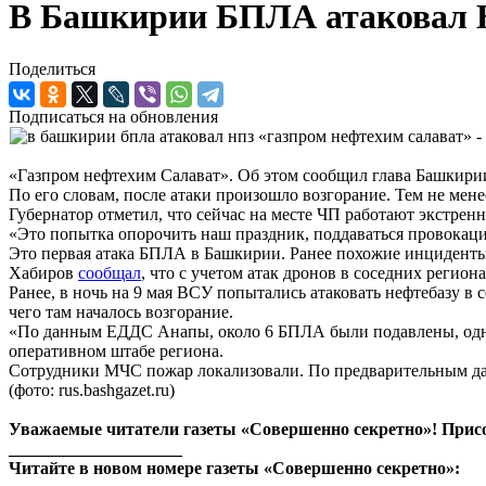
В Башкирии БПЛА атаковал 
Поделиться
Подписаться на обновления
«Газпром нефтехим Салават». Об этом сообщил глава Башкири
По его словам, после атаки произошло возгорание. Тем не мен
Губернатор отметил, что сейчас на месте ЧП работают экстре
«Это попытка опорочить наш праздник, поддаваться провокац
Это первая атака БПЛА в Башкирии. Ранее похожие инциденты
Хабиров
сообщал
, что с учетом атак дронов в соседних регио
Ранее, в ночь на 9 мая ВСУ попытались атаковать нефтебазу в
чего там началось возгорание.
«По данным ЕДДС Анапы, около 6 БПЛА были подавлены, однако
оперативном штабе региона.
Сотрудники МЧС пожар локализовали. По предварительным данн
(фото: rus.bashgazet.ru)
Уважаемые читатели газеты «Совершенно секретно»! Прис
____________________
Читайте в новом номере газеты «Совершенно секретно»: