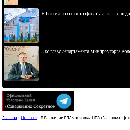
В России начали штрафовать заводы за нед
Экс-главу департамента Минпромторга Кол
Главная
Новости
В Башкирии БПЛА атаковал НПЗ «Газпром нефте