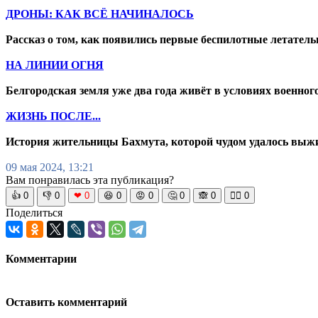
ДРОНЫ: КАК ВСЁ НАЧИНАЛОСЬ
Рассказ о том, как появились первые беспилотные летател
НА ЛИНИИ ОГНЯ
Белгородская земля уже два года живёт в условиях военног
ЖИЗНЬ ПОСЛЕ...
История жительницы Бахмута, которой чудом удалось выжит
09 мая 2024, 13:21
Вам понравилась эта публикация?
👍
0
👎
0
❤
0
😆
0
😡
0
🤔
0
🙈
0
🧘‍♀️
0
Поделиться
Комментарии
Оставить комментарий