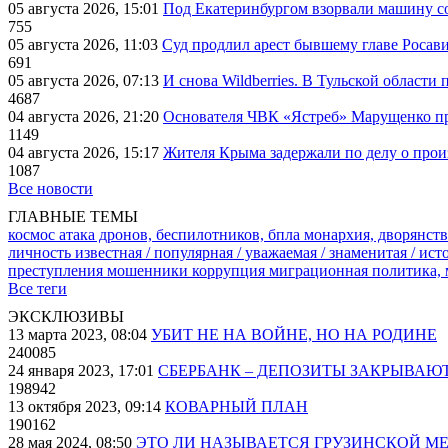
05 августа 2026, 15:01
Под Екатеринбургом взорвали машину со
755
05 августа 2026, 11:03
Суд продлил арест бывшему главе Росав
691
05 августа 2026, 07:13
И снова Wildberries. В Тульской области
4687
04 августа 2026, 21:20
Основателя ЧВК «Ястреб» Марущенко пр
1149
04 августа 2026, 15:17
Жителя Крыма задержали по делу о про
1087
Все новости
ГЛАВНЫЕ ТЕМЫ
космос
атака дронов, беспилотников, бпла
монархия, дворянств
личность известная / популярная / уважаемая / знаменитая / ис
преступления
мошенники
коррупция
миграционная политика,
Все теги
ЭКСКЛЮЗИВЫ
13 марта 2023, 08:04
УБИТ НЕ НА ВОЙНЕ, НО НА РОДИНЕ
240085
24 января 2023, 17:01
СБЕРБАНК – ДЕПОЗИТЫ ЗАКРЫВАЮ
198942
13 октября 2023, 09:14
КОВАРНЫЙ ПЛАН
190162
28 мая 2024, 08:50
ЭТО ЛИ НАЗЫВАЕТСЯ ГРУЗИНСКОЙ М