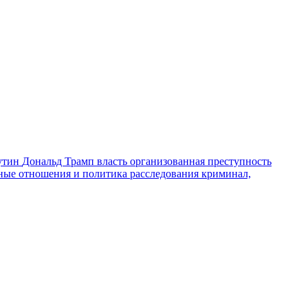
утин
Дональд Трамп
власть
организованная преступность
ные отношения и политика
расследования
криминал,