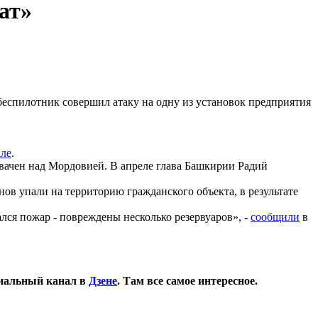
ат»
.) беспилотник совершил атаку на одну из установок предприятия
але
.
вачен над Мордовией. В апреле глава Башкирии Радий
нов упали на территорию гражданского объекта, в результате
ся пожар - повреждены несколько резервуаров», -
сообщили
в
иальный канал в
Дзене
. Там все самое интересное.