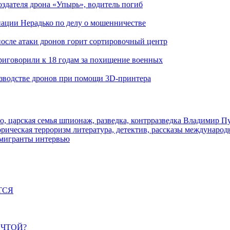
здателя дрона «Упырь», водитель погиб
иации Нерадько по делу о мошенничестве
 после атаки дронов горит сортировочный центр
иговорили к 18 годам за похищение военных
изводстве дронов при помощи 3D‑принтера
о, царская семья
шпионаж, разведка, контрразведка
Владимир П
торическая
терроризм
литература, детектив, рассказы
международ
 мигранты
интервью
ТСЯ
ЕЧТОЙ?