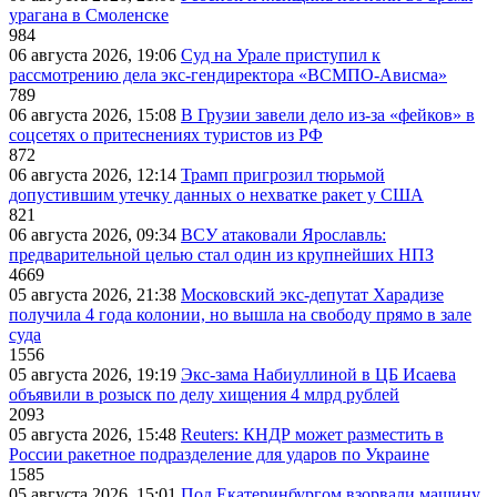
урагана в Смоленске
984
06 августа 2026, 19:06
Суд на Урале приступил к
рассмотрению дела экс-гендиректора «ВСМПО-Ависма»
789
06 августа 2026, 15:08
В Грузии завели дело из-за «фейков» в
соцсетях о притеснениях туристов из РФ
872
06 августа 2026, 12:14
Трамп пригрозил тюрьмой
допустившим утечку данных о нехватке ракет у США
821
06 августа 2026, 09:34
ВСУ атаковали Ярославль:
предварительной целью стал один из крупнейших НПЗ
4669
05 августа 2026, 21:38
Московский экс-депутат Харадизе
получила 4 года колонии, но вышла на свободу прямо в зале
суда
1556
05 августа 2026, 19:19
Экс-зама Набиуллиной в ЦБ Исаева
объявили в розыск по делу хищения 4 млрд рублей
2093
05 августа 2026, 15:48
Reuters: КНДР может разместить в
России ракетное подразделение для ударов по Украине
1585
05 августа 2026, 15:01
Под Екатеринбургом взорвали машину