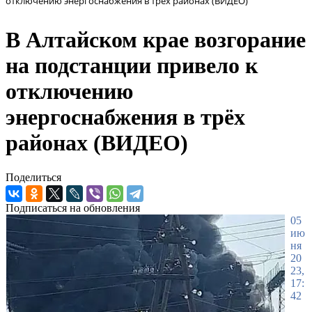
отключению энергоснабжения в трёх районах (ВИДЕО)
В Алтайском крае возгорание
на подстанции привело к
отключению
энергоснабжения в трёх
районах (ВИДЕО)
Поделиться
Подписаться на обновления
05
ию
ня
20
23,
17:
42