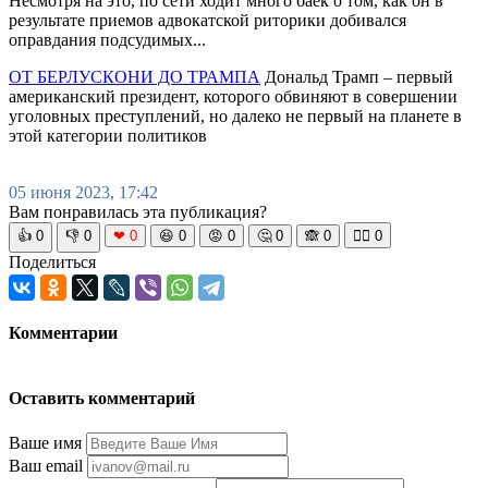
Несмотря на это, по сети ходит много баек о том, как он в
результате приемов адвокатской риторики добивался
оправдания подсудимых...
ОТ БЕРЛУСКОНИ ДО ТРАМПА
Дональд Трамп – первый
американский президент, которого обвиняют в совершении
уголовных преступлений, но далеко не первый на планете в
этой категории политиков
05 июня 2023, 17:42
Вам понравилась эта публикация?
👍
0
👎
0
❤
0
😆
0
😡
0
🤔
0
🙈
0
🧘‍♀️
0
Поделиться
Комментарии
Оставить комментарий
Ваше имя
Ваш email