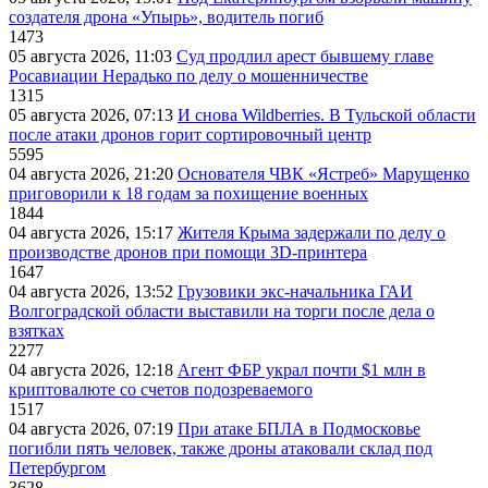
создателя дрона «Упырь», водитель погиб
1473
05 августа 2026, 11:03
Суд продлил арест бывшему главе
Росавиации Нерадько по делу о мошенничестве
1315
05 августа 2026, 07:13
И снова Wildberries. В Тульской области
после атаки дронов горит сортировочный центр
5595
04 августа 2026, 21:20
Основателя ЧВК «Ястреб» Марущенко
приговорили к 18 годам за похищение военных
1844
04 августа 2026, 15:17
Жителя Крыма задержали по делу о
производстве дронов при помощи 3D‑принтера
1647
04 августа 2026, 13:52
Грузовики экс-начальника ГАИ
Волгоградской области выставили на торги после дела о
взятках
2277
04 августа 2026, 12:18
Агент ФБР украл почти $1 млн в
криптовалюте со счетов подозреваемого
1517
04 августа 2026, 07:19
При атаке БПЛА в Подмосковье
погибли пять человек, также дроны атаковали склад под
Петербургом
3628