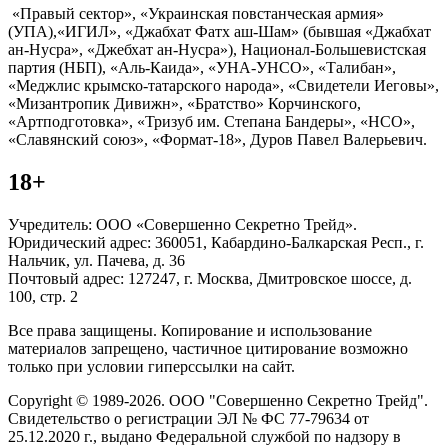
«Правый сектор», «Украинская повстанческая армия»
(УПА),«ИГИЛ», «Джабхат Фатх аш-Шам» (бывшая «Джабхат
ан-Нусра», «Джебхат ан-Нусра»), Национал-Большевистская
партия (НБП), «Аль-Каида», «УНА-УНСО», «Талибан»,
«Меджлис крымско-татарского народа», «Свидетели Иеговы»,
«Мизантропик Дивижн», «Братство» Корчинского,
«Артподготовка», «Тризуб им. Степана Бандеры», «НСО»,
«Славянский союз», «Формат-18», Дуров Павел Валерьевич.
18+
Учредитель: ООО «Совершенно Секретно Трейд».
Юридический адрес: 360051, Кабардино-Балкарская Респ., г.
Нальчик, ул. Пачева, д. 36
Почтовый адрес: 127247, г. Москва, Дмитровское шоссе, д.
100, стр. 2
Все права защищены. Копирование и использование
материалов запрещено, частичное цитирование возможно
только при условии гиперссылки на сайт.
Copyright © 1989-2026. ООО "Совершенно Секретно Трейд".
Свидетельство о регистрации ЭЛ № ФС 77-79634 от
25.12.2020 г., выдано Федеральной службой по надзору в