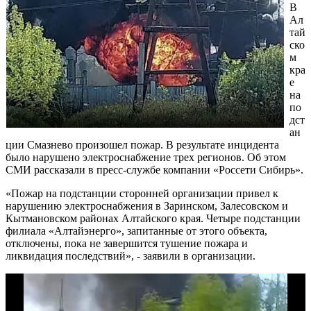
В
Ал
тай
ско
м
кра
е
на
по
дст
ан
ции Смазнево произошел пожар. В результате инцидента
было нарушено электроснабжение трех регионов. Об этом
СМИ рассказали в пресс-службе компании «Россети Сибирь».
«Пожар на подстанции сторонней организации привел к
нарушению электроснабжения в Заринском, Залесовском и
Кытмановском районах Алтайского края. Четыре подстанции
филиала «Алтайэнерго», запитанные от этого объекта,
отключены, пока не завершится тушение пожара и
ликвидация последствий», - заявили в организации.