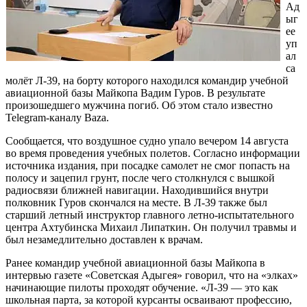
Ад
ыг
ее
уп
ал
са
молёт Л-39, на борту которого находился командир учебной
авиационной базы Майкопа Вадим Гуров. В результате
произошедшего мужчина погиб. Об этом стало известно
Telegram-каналу Baza.
Сообщается, что воздушное судно упало вечером 14 августа
во время проведения учебных полетов. Согласно информации
источника издания, при посадке самолет не смог попасть на
полосу и зацепил грунт, после чего столкнулся с вышкой
радиосвязи ближней навигации. Находившийся внутри
полковник Гуров скончался на месте. В Л-39 также был
старший летный инструктор главного летно-испытательного
центра Ахтубинска Михаил Липаткин. Он получил травмы и
был незамедлительно доставлен к врачам.
Ранее командир учебной авиационной базы Майкопа в
интервью газете «Советская Адыгея» говорил, что на «элках»
начинающие пилоты проходят обучение. «Л-39 — это как
школьная парта, за которой курсанты осваивают профессию,