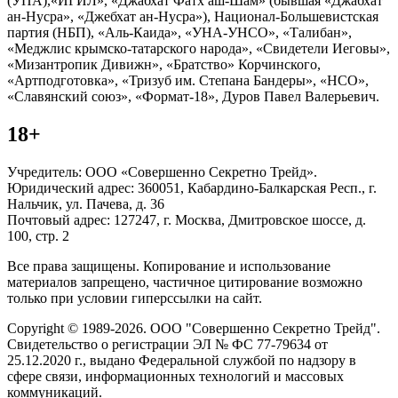
(УПА),«ИГИЛ», «Джабхат Фатх аш-Шам» (бывшая «Джабхат
ан-Нусра», «Джебхат ан-Нусра»), Национал-Большевистская
партия (НБП), «Аль-Каида», «УНА-УНСО», «Талибан»,
«Меджлис крымско-татарского народа», «Свидетели Иеговы»,
«Мизантропик Дивижн», «Братство» Корчинского,
«Артподготовка», «Тризуб им. Степана Бандеры», «НСО»,
«Славянский союз», «Формат-18», Дуров Павел Валерьевич.
18+
Учредитель: ООО «Совершенно Секретно Трейд».
Юридический адрес: 360051, Кабардино-Балкарская Респ., г.
Нальчик, ул. Пачева, д. 36
Почтовый адрес: 127247, г. Москва, Дмитровское шоссе, д.
100, стр. 2
Все права защищены. Копирование и использование
материалов запрещено, частичное цитирование возможно
только при условии гиперссылки на сайт.
Copyright © 1989-2026. ООО "Совершенно Секретно Трейд".
Свидетельство о регистрации ЭЛ № ФС 77-79634 от
25.12.2020 г., выдано Федеральной службой по надзору в
сфере связи, информационных технологий и массовых
коммуникаций.