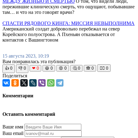
МЕЖДУ ЖИЗНЬЮ И СМЕРТЬЮ
О том, что видели люди,
пережившие клиническую смерть, что ощущают, побывавшие
там… и что на это говорят врачи?
СПАСТИ РЯДОВОГО КИНГА: МИССИЯ НЕВЫПОЛНИМА
Американский солдат добровольно перебежал на север
Корейского полуострова. А Пхеньян отказывается от
контактов с Вашингтоном
15 августа 2023, 10:19
Вам понравилась эта публикация?
👍
0
👎
0
❤
0
😆
0
😡
0
🤔
0
🙈
0
🧘‍♀️
0
Поделиться
Комментарии
Оставить комментарий
Ваше имя
Ваш email