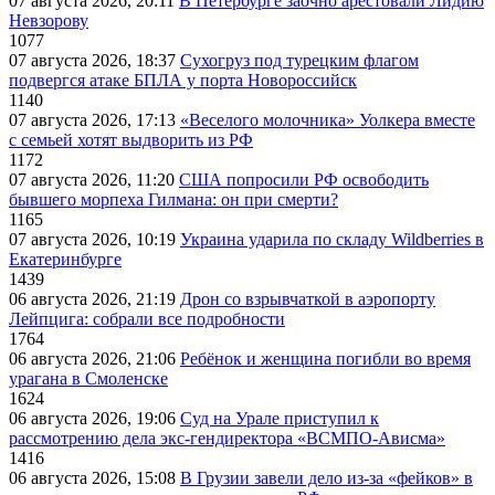
07 августа 2026, 20:11
В Петербурге заочно арестовали Лидию
Невзорову
1077
07 августа 2026, 18:37
Сухогруз под турецким флагом
подвергся атаке БПЛА у порта Новороссийск
1140
07 августа 2026, 17:13
«Веселого молочника» Уолкера вместе
с семьей хотят выдворить из РФ
1172
07 августа 2026, 11:20
США попросили РФ освободить
бывшего морпеха Гилмана: он при смерти?
1165
07 августа 2026, 10:19
Украина ударила по складу Wildberries в
Екатеринбурге
1439
06 августа 2026, 21:19
Дрон со взрывчаткой в аэропорту
Лейпцига: собрали все подробности
1764
06 августа 2026, 21:06
Ребёнок и женщина погибли во время
урагана в Смоленске
1624
06 августа 2026, 19:06
Суд на Урале приступил к
рассмотрению дела экс-гендиректора «ВСМПО-Ависма»
1416
06 августа 2026, 15:08
В Грузии завели дело из-за «фейков» в