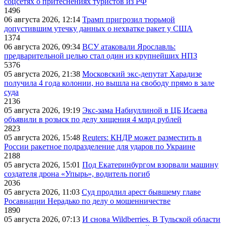
соцсетях о притеснениях туристов из РФ
1496
06 августа 2026, 12:14
Трамп пригрозил тюрьмой
допустившим утечку данных о нехватке ракет у США
1374
06 августа 2026, 09:34
ВСУ атаковали Ярославль:
предварительной целью стал один из крупнейших НПЗ
5376
05 августа 2026, 21:38
Московский экс-депутат Харадизе
получила 4 года колонии, но вышла на свободу прямо в зале
суда
2136
05 августа 2026, 19:19
Экс-зама Набиуллиной в ЦБ Исаева
объявили в розыск по делу хищения 4 млрд рублей
2823
05 августа 2026, 15:48
Reuters: КНДР может разместить в
России ракетное подразделение для ударов по Украине
2188
05 августа 2026, 15:01
Под Екатеринбургом взорвали машину
создателя дрона «Упырь», водитель погиб
2036
05 августа 2026, 11:03
Суд продлил арест бывшему главе
Росавиации Нерадько по делу о мошенничестве
1890
05 августа 2026, 07:13
И снова Wildberries. В Тульской области