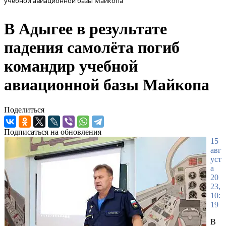
учебной авиационной базы Майкопа
В Адыгее в результате
падения самолёта погиб
командир учебной
авиационной базы Майкопа
Поделиться
Подписаться на обновления
15
авг
уст
а
20
23,
10:
19
В