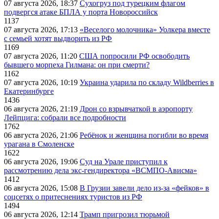
07 августа 2026, 18:37
Сухогруз под турецким флагом
подвергся атаке БПЛА у порта Новороссийск
1137
07 августа 2026, 17:13
«Веселого молочника» Уолкера вместе
с семьей хотят выдворить из РФ
1169
07 августа 2026, 11:20
США попросили РФ освободить
бывшего морпеха Гилмана: он при смерти?
1162
07 августа 2026, 10:19
Украина ударила по складу Wildberries в
Екатеринбурге
1436
06 августа 2026, 21:19
Дрон со взрывчаткой в аэропорту
Лейпцига: собрали все подробности
1762
06 августа 2026, 21:06
Ребёнок и женщина погибли во время
урагана в Смоленске
1622
06 августа 2026, 19:06
Суд на Урале приступил к
рассмотрению дела экс-гендиректора «ВСМПО-Ависма»
1412
06 августа 2026, 15:08
В Грузии завели дело из-за «фейков» в
соцсетях о притеснениях туристов из РФ
1494
06 августа 2026, 12:14
Трамп пригрозил тюрьмой