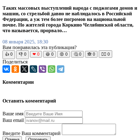
Таких массовых выступлений народа с поджогами домов и
машин, со стрельбой давно не наблюдалось в Российской
Федерации, а уж тем более погромов на национальной
почве. Но жителей города Коркино Челябинской области,
что называется, прорвало…
08 января 2025, 18:30
Вам понравилась эта публикация?
👍
0
👎
0
❤
0
😆
0
😡
0
🤔
0
🙈
0
🧘‍♀️
0
Поделиться
Комментарии
Оставить комментарий
Ваше имя
Ваш email
Введите Ваш комментарий
Отмена
Отправить