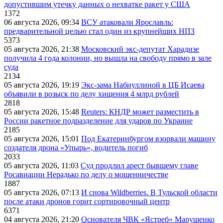
допустившим утечку данных о нехватке ракет у США
1372
06 августа 2026, 09:34
ВСУ атаковали Ярославль:
предварительной целью стал один из крупнейших НПЗ
5373
05 августа 2026, 21:38
Московский экс-депутат Харадизе
получила 4 года колонии, но вышла на свободу прямо в зале
суда
2134
05 августа 2026, 19:19
Экс-зама Набиуллиной в ЦБ Исаева
объявили в розыск по делу хищения 4 млрд рублей
2818
05 августа 2026, 15:48
Reuters: КНДР может разместить в
России ракетное подразделение для ударов по Украине
2185
05 августа 2026, 15:01
Под Екатеринбургом взорвали машину
создателя дрона «Упырь», водитель погиб
2033
05 августа 2026, 11:03
Суд продлил арест бывшему главе
Росавиации Нерадько по делу о мошенничестве
1887
05 августа 2026, 07:13
И снова Wildberries. В Тульской области
после атаки дронов горит сортировочный центр
6371
04 августа 2026, 21:20
Основателя ЧВК «Ястреб» Марущенко