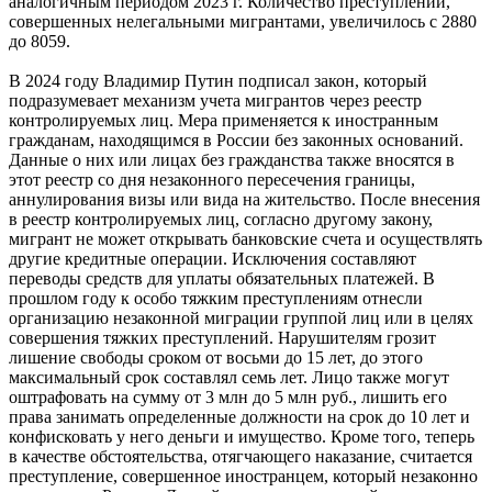
аналогичным периодом 2023 г. Количество преступлений,
совершенных нелегальными мигрантами, увеличилось с 2880
до 8059.
В 2024 году Владимир Путин подписал закон, который
подразумевает механизм учета мигрантов через реестр
контролируемых лиц. Мера применяется к иностранным
гражданам, находящимся в России без законных оснований.
Данные о них или лицах без гражданства также вносятся в
этот реестр со дня незаконного пересечения границы,
аннулирования визы или вида на жительство. После внесения
в реестр контролируемых лиц, согласно другому закону,
мигрант не может открывать банковские счета и осуществлять
другие кредитные операции. Исключения составляют
переводы средств для уплаты обязательных платежей. В
прошлом году к особо тяжким преступлениям отнесли
организацию незаконной миграции группой лиц или в целях
совершения тяжких преступлений. Нарушителям грозит
лишение свободы сроком от восьми до 15 лет, до этого
максимальный срок составлял семь лет. Лицо также могут
оштрафовать на сумму от 3 млн до 5 млн руб., лишить его
права занимать определенные должности на срок до 10 лет и
конфисковать у него деньги и имущество. Кроме того, теперь
в качестве обстоятельства, отягчающего наказание, считается
преступление, совершенное иностранцем, который незаконно