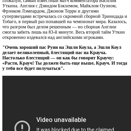
Пожалуй, самый известный матч комментатора Василия
Уткина. Англия с Дэвидом Бэкхемом, Майклом Оуэном,
Фрэнком Лэмпардом, Джоном Терри и другими
суперзвездами встречалась со скромной сборной Тринидада и
Тобаго, в первый раз попавшей на чемпионат мира. Казалось,
что разгром был делом решенным — но сборная Англии
смогла забить лишь на 83-й минуте. Весь второй тайм Уткин
откровенно издевался над английскими игроками.
"Очень хороший пас Руни на Эшли Коула, а Эшли Коул
делает великолепный, блестящий пас на Крауча.
Настолько блестящий — он как бы говорит Краучу:
«Расти, Крауч! Ты должен быть еще выше, Крауч. И тогда
у тебя все будет получаться".