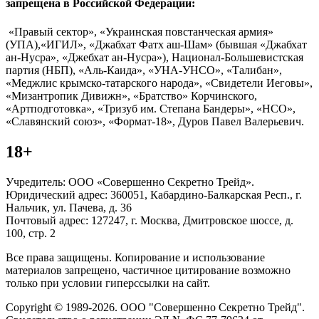
запрещена в Российской Федерации:
«Правый сектор», «Украинская повстанческая армия»
(УПА),«ИГИЛ», «Джабхат Фатх аш-Шам» (бывшая «Джабхат
ан-Нусра», «Джебхат ан-Нусра»), Национал-Большевистская
партия (НБП), «Аль-Каида», «УНА-УНСО», «Талибан»,
«Меджлис крымско-татарского народа», «Свидетели Иеговы»,
«Мизантропик Дивижн», «Братство» Корчинского,
«Артподготовка», «Тризуб им. Степана Бандеры», «НСО»,
«Славянский союз», «Формат-18», Дуров Павел Валерьевич.
18+
Учредитель: ООО «Совершенно Секретно Трейд».
Юридический адрес: 360051, Кабардино-Балкарская Респ., г.
Нальчик, ул. Пачева, д. 36
Почтовый адрес: 127247, г. Москва, Дмитровское шоссе, д.
100, стр. 2
Все права защищены. Копирование и использование
материалов запрещено, частичное цитирование возможно
только при условии гиперссылки на сайт.
Copyright © 1989-2026. ООО "Совершенно Секретно Трейд".