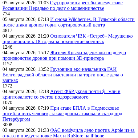
05 августа 2026, 11:03
Суд продлил арест бывшему главе
Росавиации Нерадько по делу о мошенничестве
774
05 августа 2026, 07:13
И снова Wildberries. В Тульской области
после атаки дронов горит сортировочный центр
4817
04 августа 2026, 21:20
Основателя ЧВК «Ястреб» Марущенко
приговорили к 18 годам за похищение военных
1246
04 августа 2026, 15:17
Жителя Крыма задержали по делу о
производстве дронов при помощи 3D‑принтера
1157
04 августа 2026, 13:52
Грузовики экс-начальника ГАИ
Волгоградской области выставили на торги после дела о
взятках
1772
04 августа 2026, 12:18
Агент ФБР украл почти $1 млн в
криптовалюте со счетов подозреваемого
1070
04 августа 2026, 07:19
При атаке БПЛА в Подмосковье
погибли пять человек, также дроны атаковали склад под
Петербургом
3008
03 августа 2026, 21:33
ФАС возбудила дело против Apple из-за
отказа в предустановке Max и RuStore на iPhone