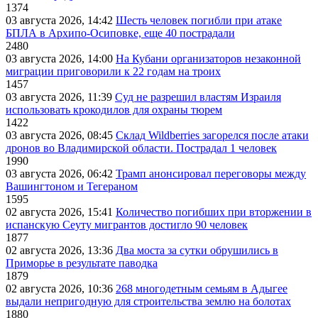
1374
03 августа 2026, 14:42
Шесть человек погибли при атаке
БПЛА в Архипо-Осиповке, еще 40 пострадали
2480
03 августа 2026, 14:00
На Кубани организаторов незаконной
миграции приговорили к 22 годам на троих
1457
03 августа 2026, 11:39
Суд не разрешил властям Израиля
использовать крокодилов для охраны тюрем
1422
03 августа 2026, 08:45
Склад Wildberries загорелся после атаки
дронов во Владимирской области. Пострадал 1 человек
1990
03 августа 2026, 06:42
Трамп анонсировал переговоры между
Вашингтоном и Тегераном
1595
02 августа 2026, 15:41
Количество погибших при вторжении в
испанскую Сеуту мигрантов достигло 90 человек
1877
02 августа 2026, 13:36
Два моста за сутки обрушились в
Приморье в результате паводка
1879
02 августа 2026, 10:36
268 многодетным семьям в Адыгее
выдали непригодную для строительства землю на болотах
1880