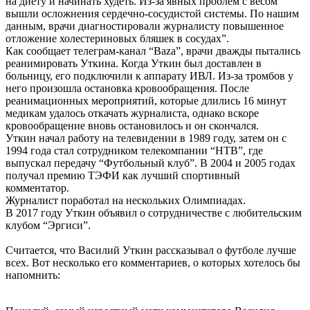
на диету и начинать худеть. Из-за явных проблем с весом
вышли осложнения сердечно-сосудистой системы. По нашим
данным, врачи диагностировали журналисту повышенное
отложение холестериновых бляшек в сосудах”.
Как сообщает телеграм-канал “Baza”, врачи дважды пытались
реанимировать Уткина. Когда Уткин был доставлен в
больницу, его подключили к аппарату ИВЛ. Из-за тромбов у
него произошла остановка кровообращения. После
реанимационных мероприятий, которые длились 16 минут
медикам удалось откачать журналиста, однако вскоре
кровообращение вновь остановилось и он скончался.
Уткин начал работу на телевидении в 1989 году, затем он с
1994 года стал сотрудником телекомпании “НТВ”, где
выпускал передачу “Футбольный клуб”. В 2004 и 2005 годах
получал премию ТЭФИ как лучший спортивный
комментатор.
Журналист поработал на нескольких Олимпиадах.
В 2017 году Уткин объявил о сотрудничестве с любительским
клубом “Эргиси”.
Считается, что Василий Уткин рассказывал о футболе лучше
всех. Вот несколько его комментариев, о которых хотелось бы
напомнить: