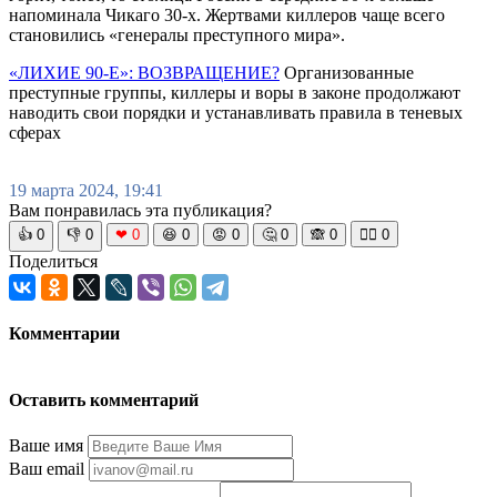
напоминала Чикаго 30-х. Жертвами киллеров чаще всего
становились «генералы преступного мира».
«ЛИХИЕ 90-Е»: ВОЗВРАЩЕНИЕ?
Организованные
преступные группы, киллеры и воры в законе продолжают
наводить свои порядки и устанавливать правила в теневых
сферах
19 марта 2024, 19:41
Вам понравилась эта публикация?
👍
0
👎
0
❤
0
😆
0
😡
0
🤔
0
🙈
0
🧘‍♀️
0
Поделиться
Комментарии
Оставить комментарий
Ваше имя
Ваш email