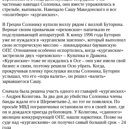
частенько навещал Солоника, они вместе упражнялись в
стрельбе, выпивали. Навещало Сашу Македонского и все
«политбюро» «курганских».
В Греции Солонику купили виллу рядом с виллой Буторина.
Верные своим привычкам «ореховские» напичкали ее
подслушивающей аппаратурой. К концу 1996 года Буторин
уже не нуждался в «курганском эшелоне», который выполнил
свою историческую миссию – ликвидировал бауманскую
ОПГ. Отношения особенно испортились, когда «курганские»
застрелили двух «ореховских» – Культика и Дракона.
«Курганские» тоже не нуждались в Осе – они уже имели свой
бизнес и связи, поэтому решили Осю убрать. Когда,
прокручивая пленку прослушки виллы Солоника, Буторин
услышал, что его «пора валить», он решил «валить»
зарвавшегося Сашу.
Сначала была решена участь одного из главарей «курганских»
– Андрея Колигова. За два дня до убийства Солоника члены
банды ждали его в Шереметьеве-2, но тот не появлялся. По
просьбе МВД пограничники остановили его в своей зоне, где
он и дождался приезда рубоповцев. У Колигова, «сданного»
милиции конкурирующей ОПГ, нашли наркотики. Позже на
суде над «курганскими» он получил самый большой срок – 24
года