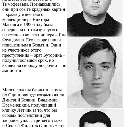
Тимофеевым. Познакомились
они при сбыте краденых картин
– кража у известного
коллекционера Виктора
Магидса в 1990 году была
совершена по заказу другого
известного коллекционера – Яна
Фельдмана. Его вскоре нашли
повешенным в Бельгии. Один
из участников этого
преступления – брат Буторина –
получил большой срок, но
вышел на свободу досрочно – по
амнистии.
Многие члены банды знакомы
по Одинцову, где когда-то жили
Дмитрий Белкин, Владимир
Кременецкий, получивший
кличку Летчик за то, что без
особых последствий для
здоровья упал с третьего этажа,
и Сергей Филатов (Спортсмен).