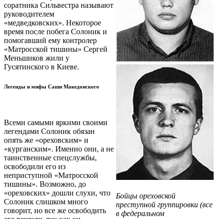
соратника Сильвестра называют
руководителем
«медведковских». Некоторое
время после побега Солоник и
помогавший ему контролер
«Матросской тишины» Сергей
Меньшиков жили у
Гусятинского в Киеве.
Легенды и мифы Саши Македонского
Всеми самыми яркими своими
легендами Солоник обязан
опять же «ореховским» и
«курганским». Именно они, а не
таинственные спецслужбы,
освободили его из
неприступной «Матросской
тишины». Возможно, до
«ореховских» дошли слухи, что
Бойцы ореховской
Солоник слишком много
преступной группировки (все
говорит, но все же освободить
в федеральном