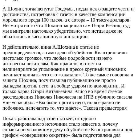
А Шохин, тогда депутат Госдумы, подал иск о защите чести и
достоинства, потребовав с газеты в качестве компенсации
морального вреда 100 тысяч, а с автора – 10 тысяч долларов.
Несмотря на то что Шохина защищал сам Генри Резник, суд
мы выиграли настолько убедительно, что истцы даже не
обратились в кассационную инстанцию.
И действительно, вина А.Шохина в статье не
предопределяется, а само дело об убийстве Квантришвили
настолько громкое, что любые подробности из него
интересны читателям. Как правило, в ответ на
нелицеприятное упоминание в прессе крупный чиновник
начинает кричать, что его «заказали». То же самое говорила и
защита Шохина, посчитавшая публикацию не просто
выпадом против него, а вообще ударом по демократии. И
только вдова Отари Витальевича Элисо во время съемок
расследования Николая Николаева на НТВ публично сказала
мне «спасибо»: «Вы были против него, но все равно не
побоялись напечатать то, что знаете». Такова предыстория
Пока я работала над этой статьей, от одного
информированного источника стало известно, почему
справка по уголовному делу об убийстве Квантришвили под
грифом «совершенно секретно» была подготовлена для