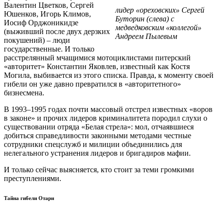
Валентин Цветков, Сергей
лидер «ореховских» Сергей
Юшенков, Игорь Климов,
Буторин (слева) с
Иосиф Орджоникидзе
медведковским «коллегой»
(выживший после двух дерзких
Андреем Пылевым
покушений) – люди
государственные. И только
расстрелянный мчащимися мотоциклистами питерский
«авторитет» Константин Яковлев, известный как Костя
Могила, выбивается из этого списка. Правда, к моменту своей
гибели он уже давно превратился в «авторитетного»
бизнесмена.
В 1993–1995 годах почти массовый отстрел известных «воров
в законе» и прочих лидеров криминалитета породил слухи о
существовании отряда «Белая стрела»: мол, отчаявшиеся
добиться справедливости законными методами честные
сотрудники спецслужб и милиции объединились для
нелегального устранения лидеров и бригадиров мафии.
И только сейчас выясняется, кто стоит за теми громкими
преступлениями.
Тайна гибели Отари