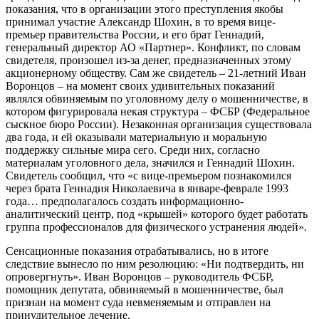
показания, что в организации этого преступления якобы
принимал участие Александр Шохин, в то время вице-
премьер правительства России, и его брат Геннадий,
генеральный директор АО «Партнер». Конфликт, по словам
свидетеля, произошел из-за денег, предназначенных этому
акционерному обществу. Сам же свидетель – 21-летний Иван
Воронцов – на момент своих удивительных показаний
являлся обвиняемым по уголовному делу о мошенничестве, в
котором фигурировала некая структура – ФСБР (Федеральное
сыскное бюро России). Незаконная организация существовала
два года, и ей оказывали материальную и моральную
поддержку сильные мира сего. Среди них, согласно
материалам уголовного дела, значился и Геннадий Шохин.
Свидетель сообщил, что «с вице-премьером познакомился
через брата Геннадия Николаевича в январе-феврале 1993
года… предполагалось создать информационно-
аналитический центр, под «крышей» которого будет работать
группа профессионалов для физического устранения людей».
Сенсационные показания отрабатывались, но в итоге
следствие вынесло по ним резолюцию: «Ни подтвердить, ни
опровергнуть». Иван Воронцов – руководитель ФСБР,
помощник депутата, обвиняемый в мошенничестве, был
признан на момент суда невменяемым и отправлен на
принудительное лечение.