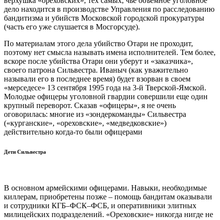
верхушка «ореховских», тех самых, чье объемное уголовное
дело находится в производстве Управления по расследованию
бандитизма и убийств Московской городской прокуратуры
(часть его уже слушается в Мосгорсуде).
По материалам этого дела убийство Отари не проходит,
поэтому нет смысла называть имена исполнителей. Тем более,
вскоре после убийства Отари они уберут и «заказчика»,
своего патрона Сильвестра. Иваныч (как уважительно
называли его в последнее время) будет взорван в своем
«мерседесе» 13 сентября 1995 года на 3-й Тверской-Ямской.
Молодые офицеры уголовной гвардии совершили еще один
крупный переворот. Сказав «офицеры», я не очень
оговорилась: многие из «зондеркоманды» Сильвестра
(«курганские», «ореховские», «медведковские»)
действительно когда-то были офицерами
Дети Сильвестра
В основном армейскими офицерами. Навыки, необходимые
киллерам, приобретены позже – помощь бандитам оказывали
и сотрудники КГБ–ФСК–ФСБ, и оперативники элитных
милицейских подразделений. «Ореховские» никогда нигде не