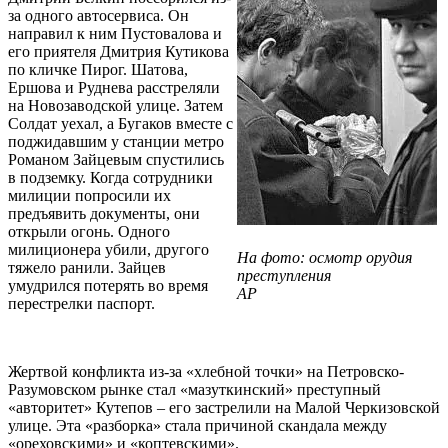
за одного автосервиса. Он
направил к ним Пустовалова и
его приятеля Дмитрия Кутикова
по кличке Пирог. Шатова,
Ершова и Руднева расстреляли
на Новозаводской улице. Затем
Солдат уехал, а Бугаков вместе с
поджидавшим у станции метро
Романом Зайцевым спустились
в подземку. Когда сотрудники
милиции попросили их
предъявить документы, они
открыли огонь. Одного
милиционера убили, другого
На фото: осмотр орудия
тяжело ранили. Зайцев
преступления
умудрился потерять во время
АР
перестрелки паспорт.
Жертвой конфликта из-за «хлебной точки» на Петровско-
Разумовском рынке стал «мазуткинский» преступный
«авторитет» Кутепов – его застрелили на Малой Черкизовской
улице. Эта «разборка» стала причиной скандала между
«ореховскими» и «коптевскими».