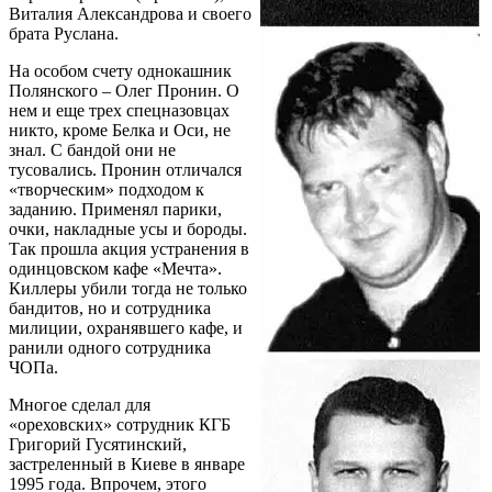
Виталия Александрова и своего
брата Руслана.
На особом счету однокашник
Полянского – Олег Пронин. О
нем и еще трех спецназовцах
никто, кроме Белка и Оси, не
знал. С бандой они не
тусовались. Пронин отличался
«творческим» подходом к
заданию. Применял парики,
очки, накладные усы и бороды.
Так прошла акция устранения в
одинцовском кафе «Мечта».
Киллеры убили тогда не только
бандитов, но и сотрудника
милиции, охранявшего кафе, и
ранили одного сотрудника
ЧОПа.
Многое сделал для
«ореховских» сотрудник КГБ
Григорий Гусятинский,
застреленный в Киеве в январе
1995 года. Впрочем, этого