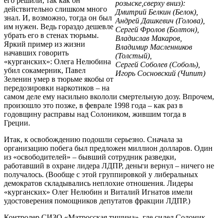
его решили, так как он
розыске,сверху вниз):
действительно слишком много
Дмитрий Белкин (Белок),
знал. И, возможно, тогда он был
Андрей Дашкевич (Голова),
им нужен. Ведь гораздо дешевле
Сергей Фролов (Болтон),
убрать его в стенах тюрьмы.
Владислав Макаров,
Яркий пример из жизни
Владимир Масленников
начавших говорить
(Толстый),
«курганских»: Олега Нелюбина
Сергей Соболев (Соболь),
убил сокамерник, Павел
Игорь Сосновский (Чипит)
Зеленин умер в тюрьме якобы от
передозировки наркотиков – на
самом деле ему насильно вкололи смертельную дозу. Впрочем,
произошло это позже, в феврале 1998 года – как раз в
годовщину расправы над Солоником, жившим тогда в
Греции.
Итак, к освобождению подошли серьезно. Сначала за
организацию побега был предложен миллион долларов. Один
из «освободителей» – бывший сотрудник разведки,
работавший в охране лидера ЛДПР, деньги вернул – ничего не
получалось. (Вообще с этой группировкой у либеральных
демократов складывались неплохие отношения. Лидеры
«курганских» Олег Нелюбин и Виталий Игнатов имели
удостоверения помощников депутатов фракции ЛДПР.)
Контролер СИЗО «Матросская тишина», где сидел Солоник,