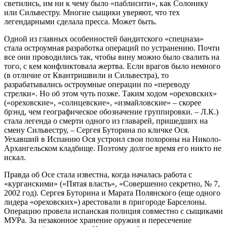
светились, им ни к чему было «паблисити», как Солонику
или Сильвестру. Многие сыщики уверяют, что тех
легендарными сделала пресса. Может быть.
Одной из главных особенностей бандитского «спецназа»
стала остроумная разработка операций по устранению. Почти
все они проводились так, чтобы вину можно было свалить на
того, с кем конфликтовала жертва. Если врагов было немного
(в отличие от Квантришвили и Сильвестра), то
разрабатывались остроумные операции по «переводу
стрелки». Но об этом чуть позже. Таким ходом «ореховских»
(«ореховские», «солнцевские», «измайловские» – скорее
брэнд, чем географическое обозначение группировки. – Л.К.)
стала легенда о смерти одного из главарей, пришедших на
смену Сильвестру, – Сергея Буторина по кличке Ося.
Уехавший в Испанию Ося устроил свои похороны на Николо-
Архангельском кладбище. Поэтому долгое время его никто не
искал.
Правда об Осе стала известна, когда началась работа с
«курганскими» («Пятая власть», «Совершенно секретно, № 7,
2002 год). Сергея Буторина и Марата Полянского (еще одного
лидера «ореховских») арестовали в пригороде Барселоны.
Операцию провела испанская полиция совместно с сыщиками
МУРа. За незаконное хранение оружия и пересечение