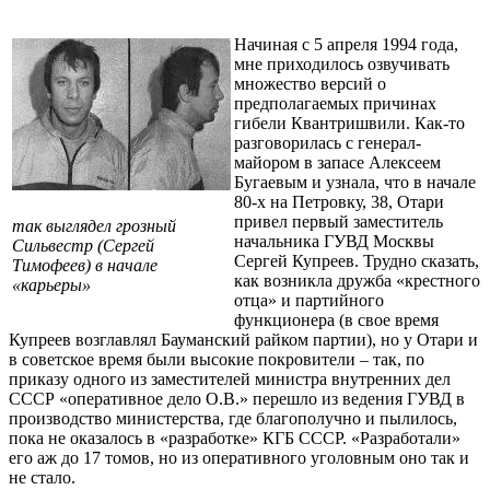
Начиная с 5 апреля 1994 года,
мне приходилось озвучивать
множество версий о
предполагаемых причинах
гибели Квантришвили. Как-то
разговорилась с генерал-
майором в запасе Алексеем
Бугаевым и узнала, что в начале
80-х на Петровку, 38, Отари
привел первый заместитель
так выглядел грозный
начальника ГУВД Москвы
Сильвестр (Сергей
Сергей Купреев. Трудно сказать,
Тимофеев) в начале
как возникла дружба «крестного
«карьеры»
отца» и партийного
функционера (в свое время
Купреев возглавлял Бауманский райком партии), но у Отари и
в советское время были высокие покровители – так, по
приказу одного из заместителей министра внутренних дел
СССР «оперативное дело О.В.» перешло из ведения ГУВД в
производство министерства, где благополучно и пылилось,
пока не оказалось в «разработке» КГБ СССР. «Разработали»
его аж до 17 томов, но из оперативного уголовным оно так и
не стало.