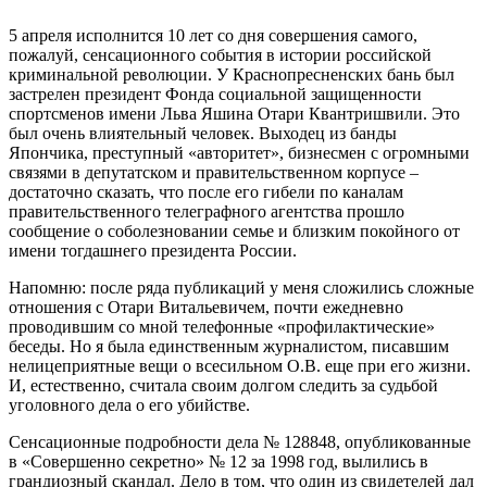
5 апреля исполнится 10 лет со дня совершения самого,
пожалуй, сенсационного события в истории российской
криминальной революции. У Краснопресненских бань был
застрелен президент Фонда социальной защищенности
спортсменов имени Льва Яшина Отари Квантришвили. Это
был очень влиятельный человек. Выходец из банды
Япончика, преступный «авторитет», бизнесмен с огромными
связями в депутатском и правительственном корпусе –
достаточно сказать, что после его гибели по каналам
правительственного телеграфного агентства прошло
сообщение о соболезновании семье и близким покойного от
имени тогдашнего президента России.
Напомню: после ряда публикаций у меня сложились сложные
отношения с Отари Витальевичем, почти ежедневно
проводившим со мной телефонные «профилактические»
беседы. Но я была единственным журналистом, писавшим
нелицеприятные вещи о всесильном О.В. еще при его жизни.
И, естественно, считала своим долгом следить за судьбой
уголовного дела о его убийстве.
Сенсационные подробности дела № 128848, опубликованные
в «Совершенно секретно» № 12 за 1998 год, вылились в
грандиозный скандал. Дело в том, что один из свидетелей дал