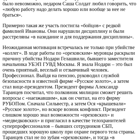
было невозможно, недаром Саша Солдат любил говорить, что
«любую работу надо делать хорошо или вообще за нее не
браться».
Примерно такая же участь постигла «бойцов» с редкой
фамилией Ивановы. Они нарушили дисциплину и были
расстреляны «в назидание и для поддержания дисциплины».
Неожиданная мотивация встречалась не только при убийстве
«коллег». В ходе работы по «ореховским» муровцы раскрыли
причину убийства Нодари Гелашвили, бывшего заместителя
начальника УБЭП ГУВД Москвы. Я знала Нодари – это был
очень приятный, веселый и отзывчивый человек.
Профессионал. Выйдя на пенсию, руководил службой
безопасности в известной фирме «Русское золото», а затем
стал вице-президентом. Президент фирмы Александр
Таранцев посчитал, что полковник милиции сможет решить
вопросы с «наезжавшим», как он считал, на его фирму
РУБОПом. Сначала Сильвестр, а затем Ося «крышевали»
«Русское золото», но вскоре возник конфликт. Президент
слишком хорошо знал возможности «ореховских» и
«медведковских» и пригласил в качестве телохранителей
суперпрофессионалов – бывших сотрудников СБП,
прошедших хорошую школу при охране первого тела страны.
Таранцев стал не по зубам «ореховским», и тогда «в