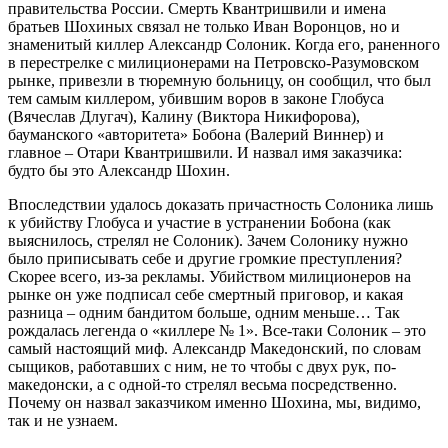
правительства России. Смерть Квантришвили и имена
братьев Шохиных связал не только Иван Воронцов, но и
знаменитый киллер Александр Солоник. Когда его, раненного
в перестрелке с милиционерами на Петровско-Разумовском
рынке, привезли в тюремную больницу, он сообщил, что был
тем самым киллером, убившим воров в законе Глобуса
(Вячеслав Длугач), Калину (Виктора Никифорова),
бауманского «авторитета» Бобона (Валерий Виннер) и
главное – Отари Квантришвили. И назвал имя заказчика:
будто бы это Александр Шохин.
Впоследствии удалось доказать причастность Солоника лишь
к убийству Глобуса и участие в устранении Бобона (как
выяснилось, стрелял не Солоник). Зачем Солонику нужно
было приписывать себе и другие громкие преступления?
Скорее всего, из-за рекламы. Убийством милиционеров на
рынке он уже подписал себе смертный приговор, и какая
разница – одним бандитом больше, одним меньше… Так
рождалась легенда о «киллере № 1». Все-таки Солоник – это
самый настоящий миф. Александр Македонский, по словам
сыщиков, работавших с ним, не то чтобы с двух рук, по-
македонски, а с одной-то стрелял весьма посредственно.
Почему он назвал заказчиком именно Шохина, мы, видимо,
так и не узнаем.