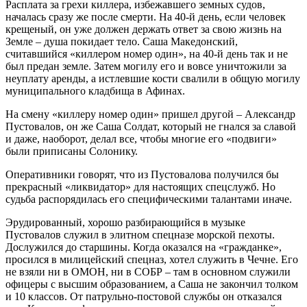
Расплата за грехи киллера, избежавшего земных судов,
началась сразу же после смерти. На 40-й день, если человек
крещеный, он уже должен держать ответ за свою жизнь на
Земле – душа покидает тело. Саша Македонский,
считавшийся «киллером номер один», на 40-й день так и не
был предан земле. Затем могилу его и вовсе уничтожили за
неуплату аренды, а истлевшие кости свалили в общую могилу
муниципального кладбища в Афинах.
На смену «киллеру номер один» пришел другой – Александр
Пустовалов, он же Саша Солдат, который не гнался за славой
и даже, наоборот, делал все, чтобы многие его «подвиги»
были приписаны Солонику.
Оперативники говорят, что из Пустовалова получился бы
прекрасный «ликвидатор» для настоящих спецслужб. Но
судьба распорядилась его специфическими талантами иначе.
Эрудированный, хорошо разбирающийся в музыке
Пустовалов служил в элитном спецназе морской пехоты.
Дослужился до старшины. Когда оказался на «гражданке»,
просился в милицейский спецназ, хотел служить в Чечне. Его
не взяли ни в ОМОН, ни в СОБР – там в основном служили
офицеры с высшим образованием, а Саша не закончил толком
и 10 классов. От патрульно-постовой службы он отказался