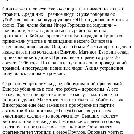
Список жертв «ореховского» спецназа занимает несколько
страниц. Среди них – разные люди. Я уже говорила об
убийстве членов конкурирующих ОПГ, но довольно много и
своих. Так, члена банды Игоря Горюшкина задушили –
вычислили, что он двойной агент, работающий на
противника. Бойцы «ореховских» Виноградов и Гришаков
принимали участие в ликвидации некоего Вячеслава
Степанова, подельника Оси, и его брата Александра по делу о
краже картин из коллекции Виктора Магидса, Буторин отдал
приказ на ликвидацию. Произошло это ранним утром 26
августа 1996 года. Но шальные пули попали в проходивший
трамвай, и пострадали невинные люди. Акция устранения
получилась слишком громкой.
Стрелков «спрятали» на даче, оборудованной прослушкой.
Еще раз убедились в том, что ребята – наркоманы. А это
означало, что при аресте они легко могут выдать всех за
порцию «дури». Мало того, что их искали за убийства, так
Виноградов еще был замешан в приобретении партии
автоматов Калашникова (20 штук) и мог выдать всех
участников сделки «по вооружению». Бывших «коллег»
застрелили на той же даче. Пустовалов отчленил головы,
кисти рук и ног и сжег все это в камине. Оставшиеся
фрагменты тел утопили в озере Круглое. Опознать убитых