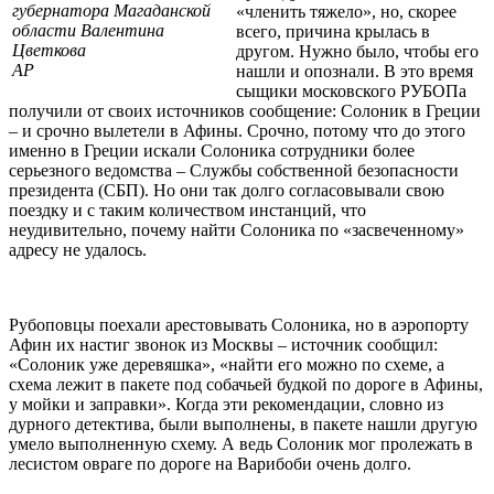
губернатора Магаданской
«членить тяжело», но, скорее
области Валентина
всего, причина крылась в
Цветкова
другом. Нужно было, чтобы его
АР
нашли и опознали. В это время
сыщики московского РУБОПа
получили от своих источников сообщение: Солоник в Греции
– и срочно вылетели в Афины. Срочно, потому что до этого
именно в Греции искали Солоника сотрудники более
серьезного ведомства – Службы собственной безопасности
президента (СБП). Но они так долго согласовывали свою
поездку и с таким количеством инстанций, что
неудивительно, почему найти Солоника по «засвеченному»
адресу не удалось.
Рубоповцы поехали арестовывать Солоника, но в аэропорту
Афин их настиг звонок из Москвы – источник сообщил:
«Солоник уже деревяшка», «найти его можно по схеме, а
схема лежит в пакете под собачьей будкой по дороге в Афины,
у мойки и заправки». Когда эти рекомендации, словно из
дурного детектива, были выполнены, в пакете нашли другую
умело выполненную схему. А ведь Солоник мог пролежать в
лесистом овраге по дороге на Варибоби очень долго.