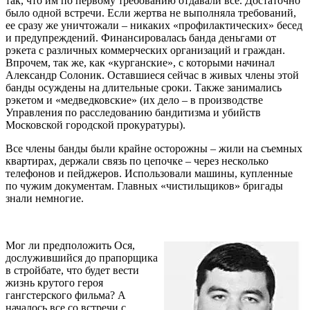
так, что им по первому требованию отдавали все. Достаточно
было одной встречи. Если жертва не выполняла требований,
ее сразу же уничтожали – никаких «профилактических» бесед
и предупреждений. Финансировалась банда деньгами от
рэкета с различных коммерческих организаций и граждан.
Впрочем, так же, как «курганские», с которыми начинал
Александр Солоник. Оставшиеся сейчас в живых члены этой
банды осуждены на длительные сроки. Также занимались
рэкетом и «медведковские» (их дело – в производстве
Управления по расследованию бандитизма и убийств
Московской городской прокуратуры).
Все члены банды были крайне осторожны – жили на съемных
квартирах, держали связь по цепочке – через несколько
телефонов и пейджеров. Использовали машины, купленные
по чужим документам. Главных «чистильщиков» бригады
знали немногие.
Мог ли предположить Ося,
дослужившийся до прапорщика
в стройбате, что будет вести
жизнь крутого героя
гангстерского фильма? А
началось все со встречи с