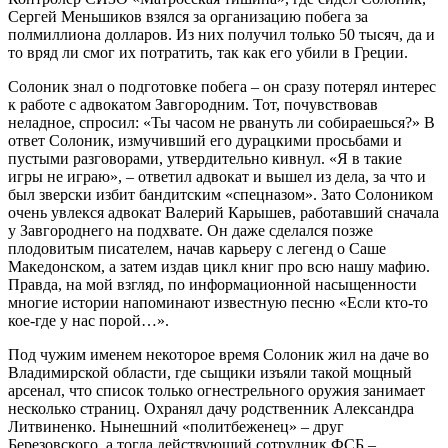
Сергей Меньшиков взялся за организацию побега за
полмиллиона долларов. Из них получил только 50 тысяч, да и
то вряд ли смог их потратить, так как его убили в Греции.
Солоник знал о подготовке побега – он сразу потерял интерес
к работе с адвокатом Завгородним. Тот, почувствовав
неладное, спросил: «Ты часом не рвануть ли собираешься?» В
ответ Солоник, измучивший его дурацкими просьбами и
пустыми разговорами, утвердительно кивнул. «Я в такие
игры не играю», – ответил адвокат и вышел из дела, за что и
был зверски избит бандитским «спецназом». Зато Солоником
очень увлекся адвокат Валерий Карышев, работавший сначала
у Завгороднего на подхвате. Он даже сделался позже
плодовитым писателем, начав карьеру с легенд о Саше
Македонском, а затем издав цикл книг про всю нашу мафию.
Правда, на мой взгляд, по информационной насыщенности
многие истории напоминают известную песню «Если кто-то
кое-где у нас порой…».
Под чужим именем некоторое время Солоник жил на даче во
Владимирской области, где сыщики изъяли такой мощный
арсенал, что список только огнестрельного оружия занимает
несколько страниц. Охранял дачу родственник Александра
Литвиненко. Нынешний «политбеженец» – друг
Березовского, а тогда действующий сотрудник ФСБ –