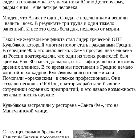
сидел за столиком кафе у памятника Юрию Долгорукому,
рядом с ним – еще четыре человека.
Увидев, что Алик не один, Солдат с подельниками решили
«валить» всех. В результате три трупа и один тяжело
раненный. И все это средь бела дня, недалеко от мэрии.
Такой же жертвой конфликта стал лидер греческой ОПГ
Кульбяков, который многим помог стать гражданами Греции.
В середине 90-х это было легко. Схема простая: два человека
из России подтверждали, что один из твоих родителей был
греком. Еще 30 тысяч долларов, и ты – официальный потомок
древних эллинов. В то время мы поставили в Грецию немало
«достойных» кадров. Кульбякова долго отслеживали.
Помогали «ореховским» в слежке профессионалы. Они
создали несколько ЧОПов, в которых работали бывшие
сотрудники охранных предприятий, и это давало возможность
легально носить оружие
Кульбякова застрелили у ресторана «Санта Фе», что на
Мантулинской улице.
С «кунцевскими» братками
Дмитрий Белкин поссорился из-