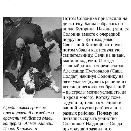
Потом Солоника пригласили на
дискотеку. Банда собралась на
вилле Буторина. Наконец явился
Солоник вместе с очередной
подругой – фотомоделью
Светланой Котовой, которую
потом убрали как ненужную
свидетельницу. Сели на диван,
выпили водочки. И тогда
главный киллер «ореховских»
Александр Пустовалов (Саша
Солдат) накинул Солонику на
шею удавку (душить решили из
«гигиенических» соображений
– выстрелы могли услышать, да
и крови много). Котову тоже
задушили, тело расчленили в
Среди самых громких
ванной и куски разбросали в
преступлений последнего
разных районах. Почему не
времени: убийства главы
пытались скрыть убийство
концерна «Алмаз-Антей»
Солоника? На допросе Солдат
Игоря Климова и
прямодушно заявил, что