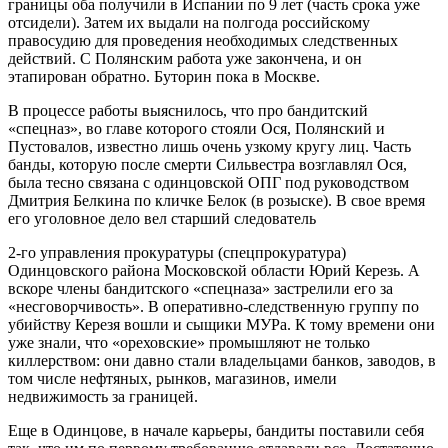
границы оба получили в Испании по 9 лет (часть срока уже
отсидели). Затем их выдали на полгода российскому
правосудию для проведения необходимых следственных
действий. С Полянским работа уже закончена, и он
этапирован обратно. Буторин пока в Москве.
В процессе работы выяснилось, что про бандитский
«спецназ», во главе которого стояли Ося, Полянский и
Пустовалов, известно лишь очень узкому кругу лиц. Часть
банды, которую после смерти Сильвестра возглавлял Ося,
была тесно связана с одинцовской ОПГ под руководством
Дмитрия Белкина по кличке Белок (в розыске). В свое время
его уголовное дело вел старший следователь
2-го управления прокуратуры (спецпрокуратура)
Одинцовского района Московской области Юрий Керезь. А
вскоре члены бандитского «спецназа» застрелили его за
«несговорчивость». В оперативно-следственную группу по
убийству Керезя вошли и сыщики МУРа. К тому времени они
уже знали, что «ореховские» промышляют не только
киллерством: они давно стали владельцами банков, заводов, в
том числе нефтяных, рынков, магазинов, имели
недвижимость за границей.
Еще в Одинцове, в начале карьеры, бандиты поставили себя