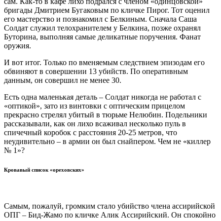
сам. Как-то в кафе лихо подрался с членом «одинцовской»
бригады Дмитрием Бугаковым по кличке Пирог. Тот оценил
его мастерство и познакомил с Белкиным. Сначала Саша
Солдат служил телохранителем у Белкина, позже охранял
Буторина, выполняя самые деликатные поручения. Фанат
оружия.
И вот итог. Только по вменяемым следствием эпизодам его
обвиняют в совершении 13 убийств. По оперативным
данным, он совершил не менее 30.
Есть одна маленькая деталь – Солдат никогда не работал с
«оптикой», зато из винтовки с оптическим прицелом
прекрасно стрелял убитый в тюрьме Нелюбин. Подельники
рассказывали, как он лихо всаживал несколько пуль в
спичечный коробок с расстояния 20-25 метров, что
неудивительно – в армии он был снайпером. Чем не «киллер
№ 1»?
Кровавый список «ореховских»
Самым, пожалуй, громким стало убийство члена ассирийской
ОПГ – Бид-Жамо по кличке Алик Ассирийский. Он спокойно