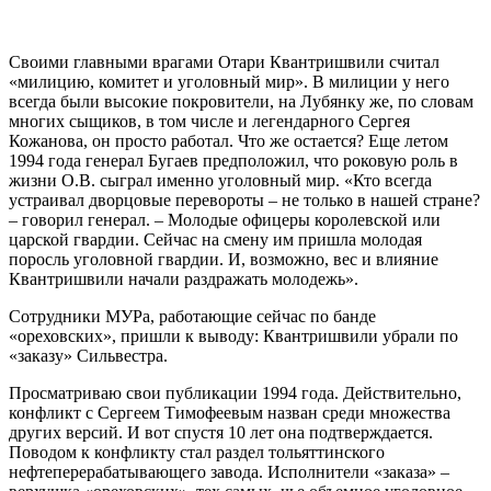
Своими главными врагами Отари Квантришвили считал
«милицию, комитет и уголовный мир». В милиции у него
всегда были высокие покровители, на Лубянку же, по словам
многих сыщиков, в том числе и легендарного Сергея
Кожанова, он просто работал. Что же остается? Еще летом
1994 года генерал Бугаев предположил, что роковую роль в
жизни О.В. сыграл именно уголовный мир. «Кто всегда
устраивал дворцовые перевороты – не только в нашей стране?
– говорил генерал. – Молодые офицеры королевской или
царской гвардии. Сейчас на смену им пришла молодая
поросль уголовной гвардии. И, возможно, вес и влияние
Квантришвили начали раздражать молодежь».
Сотрудники МУРа, работающие сейчас по банде
«ореховских», пришли к выводу: Квантришвили убрали по
«заказу» Сильвестра.
Просматриваю свои публикации 1994 года. Действительно,
конфликт с Сергеем Тимофеевым назван среди множества
других версий. И вот спустя 10 лет она подтверждается.
Поводом к конфликту стал раздел тольяттинского
нефтеперерабатывающего завода. Исполнители «заказа» –