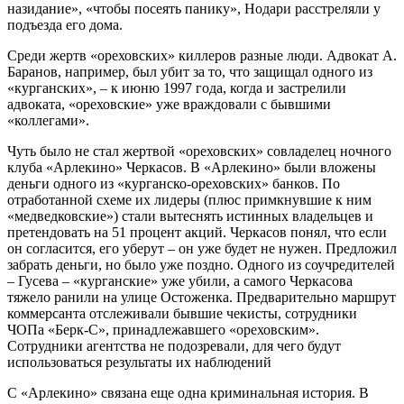
назидание», «чтобы посеять панику», Нодари расстреляли у
подъезда его дома.
Среди жертв «ореховских» киллеров разные люди. Адвокат А.
Баранов, например, был убит за то, что защищал одного из
«курганских», – к июню 1997 года, когда и застрелили
адвоката, «ореховские» уже враждовали с бывшими
«коллегами».
Чуть было не стал жертвой «ореховских» совладелец ночного
клуба «Арлекино» Черкасов. В «Арлекино» были вложены
деньги одного из «курганско-ореховских» банков. По
отработанной схеме их лидеры (плюс примкнувшие к ним
«медведковские») стали вытеснять истинных владельцев и
претендовать на 51 процент акций. Черкасов понял, что если
он согласится, его уберут – он уже будет не нужен. Предложил
забрать деньги, но было уже поздно. Одного из соучредителей
– Гусева – «курганские» уже убили, а самого Черкасова
тяжело ранили на улице Остоженка. Предварительно маршрут
коммерсанта отслеживали бывшие чекисты, сотрудники
ЧОПа «Берк-С», принадлежавшего «ореховским».
Сотрудники агентства не подозревали, для чего будут
использоваться результаты их наблюдений
С «Арлекино» связана еще одна криминальная история. В