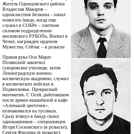
Житель Одинцовского района
Владислав Макаров –
одноклассник Белкина – начал
помогать банде, когда еще
служил в СОБРе – элитном
силовом подразделении
московского РУБОПа. Воевал в
Чечне, награжден орденом
Мужества. Сейчас – в розыске
Правая рука Оси Марат
Полянский закончил
суворовское училище, затем
Ленинградскую военно-
космическую академию, служил
в космических войсках в
Подмосковье. Прекрасный
математик. С Осей, работавшим
после армии вышибалой в кафе
«Аленький цветочек»,
познакомился на тусовках.
Сразу втянул в банду своих
однокашников – спецназовцев
Игоря Сосновского (в розыске),
Сергея Фролова (в розыске),