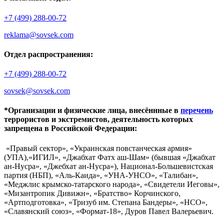
+7 (499) 288-00-72
reklama@sovsek.com
Отдел распространения:
+7 (499) 288-00-72
sovsek@sovsek.com
*Организации и физические лица, внесённные в
перечень
террористов и экстремистов, деятельность которых
запрещена в Российской Федерации:
«Правый сектор», «Украинская повстанческая армия»
(УПА),«ИГИЛ», «Джабхат Фатх аш-Шам» (бывшая «Джабхат
ан-Нусра», «Джебхат ан-Нусра»), Национал-Большевистская
партия (НБП), «Аль-Каида», «УНА-УНСО», «Талибан»,
«Меджлис крымско-татарского народа», «Свидетели Иеговы»,
«Мизантропик Дивижн», «Братство» Корчинского,
«Артподготовка», «Тризуб им. Степана Бандеры», «НСО»,
«Славянский союз», «Формат-18», Дуров Павел Валерьевич.