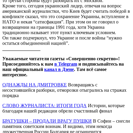
то третьи стороны будут разбирать их с Москвой.
Кроме того, сегодня украинский лидер, отвечая на вопрос
американской журналистки, что Киев будет считать победой в
конфликте сказал, что это сохранение Украины, вступление в
НАТО и некая “сатисфакция”. При этом он не говорил о
возвращении на границы 1991 года, хотя Украина
традиционно называет этот пункт ключевым условием.
Он также подчеркнул, что Украине и после войны “нужно
остаться объединенной нацией”.
________________
Уважаемые читатели газеты «Совершенно секретно»!
Присоединяйтесь к нам
в Telegram
и подписывайтесь на
наш официальный
канал в Дзене
. Там всё самое
интересное.
ОДНАЖДЫ НА ДМИТРОВКЕ
Возвращаясь с
несостоявшейся разборки, отморозки отыгрались на стражах
порядка
СЛОВО ЖУРНАЛИСТА: ИТОГИ ГОДА
Истории, которые
благодаря нашей редакции обрели счастливый финал
БРАТУШКИ – ПРОДАЛИ ВРАГУ ПУШКИ
В Софии – снесли
памятник советским воинам. И видимо, этим некогда
дружественная России Болгария не ограничится