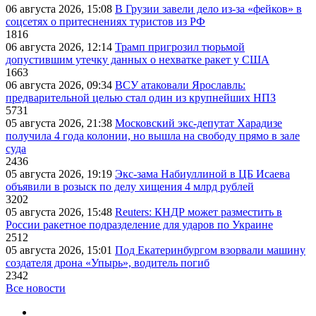
06 августа 2026, 15:08
В Грузии завели дело из-за «фейков» в
соцсетях о притеснениях туристов из РФ
1816
06 августа 2026, 12:14
Трамп пригрозил тюрьмой
допустившим утечку данных о нехватке ракет у США
1663
06 августа 2026, 09:34
ВСУ атаковали Ярославль:
предварительной целью стал один из крупнейших НПЗ
5731
05 августа 2026, 21:38
Московский экс-депутат Харадизе
получила 4 года колонии, но вышла на свободу прямо в зале
суда
2436
05 августа 2026, 19:19
Экс-зама Набиуллиной в ЦБ Исаева
объявили в розыск по делу хищения 4 млрд рублей
3202
05 августа 2026, 15:48
Reuters: КНДР может разместить в
России ракетное подразделение для ударов по Украине
2512
05 августа 2026, 15:01
Под Екатеринбургом взорвали машину
создателя дрона «Упырь», водитель погиб
2342
Все новости