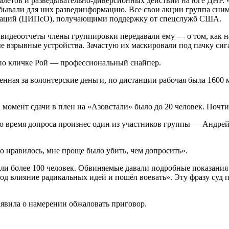
алетов и разведывательно-диверсионных действий на юге ДНР. 
бывали для них развединформацию. Все свои акции группа сним
раций (ЦИПсО), получающими поддержку от спецслужб США.
видеоотчеты члены группировки передавали ему — о том, как н
 взрывные устройства. Зачастую их маскировали под пачку сига
по кличке Рой — профессиональный снайпер.
нная за волонтерские деньги, по дистанции рабочая была 1600 м
 момент сдачи в плен на «Азовстали» было до 20 человек. Поч
во время допроса произнес один из участников группы — Андр
но нравилось, мне проще было убить, чем допросить».
ли более 100 человек. Обвиняемые давали подробные показания 
под влияние радикальных идей и пошёл воевать». Эту фразу суд 
аявила о намерении обжаловать приговор.