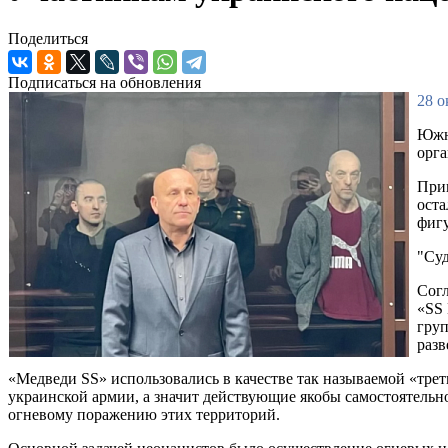
Поделиться
Подписаться на обновления
28 о
Южн
орга
Приг
оста
фигу
"Суд
Согл
«SS 
груп
разв
«Медведи SS» использовались в качестве так называемой «тре
украинской армии, а значит действующие якобы самостоятельн
огневому поражению этих территорий.