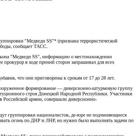
уппировки "Медведи SS"* (признана террористической
вободы, сообщает ТАСС.
альона "Медведи SS", информацию о местонахождении
ее прокурор в ходе прений сторон запрашивал для всех
обавив, что они приговорены к срокам от 17 до 28 лет.
л вооруженное формирование — диверсионно-штурмовую группу
итуционного строя Донецкой Народной Республики. Участники
в Российской армии, совершали диверсионно-
ведут группировки националистов, де-юре не подчиняющиеся
ывать огонь по ДНР и ЛНР, но нужно было выполнять задачи по