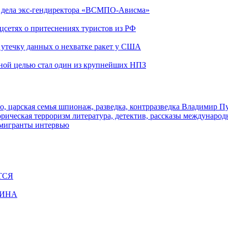
ю дела экс-гендиректора «ВСМПО-Ависма»
оцсетях о притеснениях туристов из РФ
утечку данных о нехватке ракет у США
ьной целью стал один из крупнейших НПЗ
о, царская семья
шпионаж, разведка, контрразведка
Владимир П
торическая
терроризм
литература, детектив, рассказы
международ
 мигранты
интервью
ТСЯ
ЩИНА