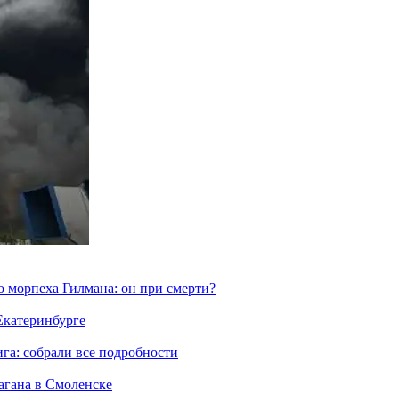
морпеха Гилмана: он при смерти?
 Екатеринбурге
га: собрали все подробности
агана в Смоленске