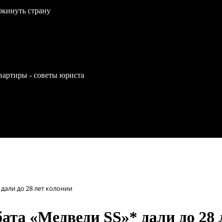
окинуть страну
вартиры - советы юриста
дали до 28 лет колонии
ата «Медведи SS»* дали до 28 