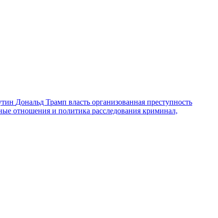
утин
Дональд Трамп
власть
организованная преступность
ные отношения и политика
расследования
криминал,