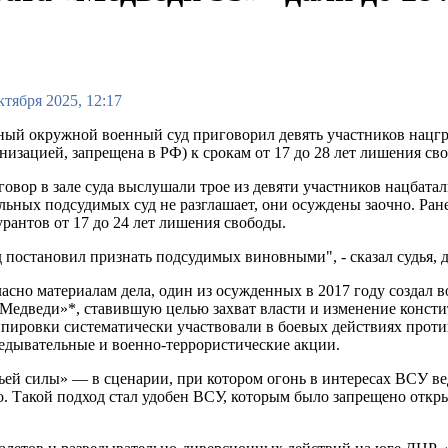
ктября 2025, 12:17
ый окружной военный суд приговорил девять участников нацгр
низацией, запрещена в РФ) к срокам от 17 до 28 лет лишения с
овор в зале суда выслушали трое из девяти участников нацбат
льных подсудимых суд не разглашает, они осуждены заочно. Ран
рантов от 17 до 24 лет лишения свободы.
 постановил признать подсудимых виновными", - сказал судья, д
асно материалам дела, один из осужденных в 2017 году созда
Медведи»*, ставившую целью захват власти и изменение конст
пировки систематически участвовали в боевых действиях проти
едывательные и военно-террористические акции.
тьей силы» — в сценарии, при котором огонь в интересах ВСУ 
о. Такой подход стал удобен ВСУ, которым было запрещено откр