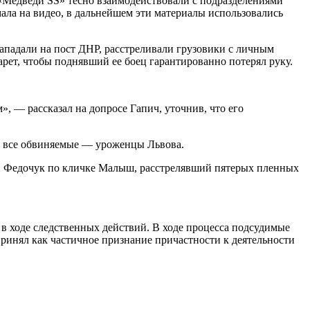
«Медведи SS» тесно взаимодействовали с подразделениями
ала на видео, в дальнейшем эти материалы использовались
ападали на пост ДНР, расстреливали грузовики с личным
рет, чтобы поднявший ее боец гарантированно потерял руку.
», — рассказал на допросе Гапич, уточнив, что его
ти все обвиняемые — уроженцы Львова.
ей Федочук по кличке Малыш, расстрелявший пятерых пленных
в ходе следственных действий. В ходе процесса подсудимые
принял как частичное признание причастности к деятельности