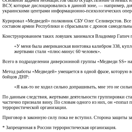
Основной задачей неонацистов было осуществление огневых н
ВСУ, которые дислоцировались в данной зоне, — например, до
украинскими центрами информационно-психологических опе
Курировал «Медведей» полковник СБУ Олег Селиверстов. Все 
составом армии Республики и сбрасывали с дронов самодельные
Конструированием таких ловушек занимался Владимир Гапич 
«У меня была американская винтовка калибром 338, купле
жертвами стали «плюс-минус 60 человек».
Всего в подразделении диверсионной группы «Медведи SS» на
Метод работы «Медведей» умещается в одной фразе, которую 
бойцов ДНР:
«Я как-то не ходил сильно допрашивать, мне это не силь
По данным следствия, жертвами деятельности группировки ста
частично признали вину. По словам одного из них, он «попал 
террористической организации.
Приговор в законную силу пока не вступил. Сторона защиты з
* Запрещенная в России террористическая организация.