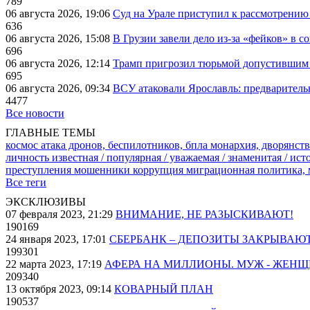
789
06 августа 2026, 19:06
Суд на Урале приступил к рассмотрени
636
06 августа 2026, 15:08
В Грузии завели дело из-за «фейков» в с
696
06 августа 2026, 12:14
Трамп пригрозил тюрьмой допустившим 
695
06 августа 2026, 09:34
ВСУ атаковали Ярославль: предварител
4477
Все новости
ГЛАВНЫЕ ТЕМЫ
космос
атака дронов, беспилотников, бпла
монархия, дворянств
личность известная / популярная / уважаемая / знаменитая / ис
преступления
мошенники
коррупция
миграционная политика,
Все теги
ЭКСКЛЮЗИВЫ
07 февраля 2023, 21:29
ВНИМАНИЕ, НЕ РАЗЫСКИВАЮТ!
190169
24 января 2023, 17:01
СБЕРБАНК – ДЕПОЗИТЫ ЗАКРЫВАЮ
199301
22 марта 2023, 17:19
АФЕРА НА МИЛЛИОНЫ. МУЖ - ЖЕН
209340
13 октября 2023, 09:14
КОВАРНЫЙ ПЛАН
190537