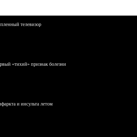
упленный телевизор
первый «тихий» признак болезни
нфаркта и инсульта летом