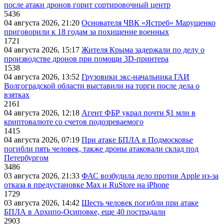
после атаки дронов горит сортировочный центр
5436
04 августа 2026, 21:20
Основателя ЧВК «Ястреб» Марущенко
приговорили к 18 годам за похищение военных
1721
04 августа 2026, 15:17
Жителя Крыма задержали по делу о
производстве дронов при помощи 3D‑принтера
1538
04 августа 2026, 13:52
Грузовики экс-начальника ГАИ
Волгоградской области выставили на торги после дела о
взятках
2161
04 августа 2026, 12:18
Агент ФБР украл почти $1 млн в
криптовалюте со счетов подозреваемого
1415
04 августа 2026, 07:19
При атаке БПЛА в Подмосковье
погибли пять человек, также дроны атаковали склад под
Петербургом
3486
03 августа 2026, 21:33
ФАС возбудила дело против Apple из-за
отказа в предустановке Max и RuStore на iPhone
1729
03 августа 2026, 14:42
Шесть человек погибли при атаке
БПЛА в Архипо-Осиповке, еще 40 пострадали
2903