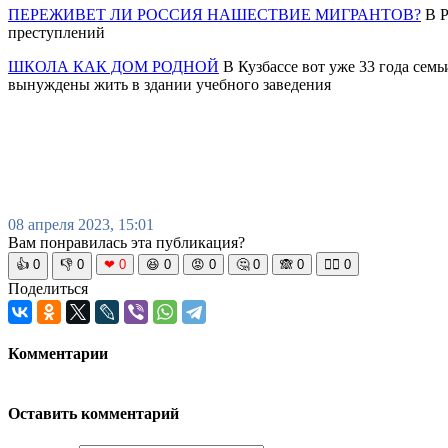
ПЕРЕЖИВЕТ ЛИ РОССИЯ НАШЕСТВИЕ МИГРАНТОВ?
В Р
преступлений
ШКОЛА КАК ДОМ РОДНОЙ
В Кузбассе вот уже 33 года семь
вынуждены жить в здании учебного заведения
08 апреля 2023, 15:01
Вам понравилась эта публикация?
👍
0
👎
0
❤
0
😆
0
😡
0
🤔
0
🙈
0
🧘‍♀️
0
Поделиться
Комментарии
Оставить комментарий