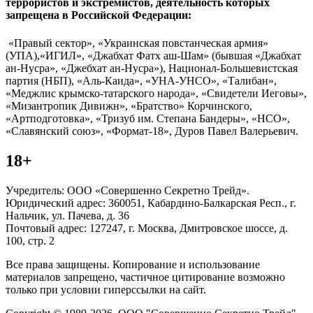
террористов и экстремистов, деятельность которых
запрещена в Российской Федерации:
«Правый сектор», «Украинская повстанческая армия»
(УПА),«ИГИЛ», «Джабхат Фатх аш-Шам» (бывшая «Джабхат
ан-Нусра», «Джебхат ан-Нусра»), Национал-Большевистская
партия (НБП), «Аль-Каида», «УНА-УНСО», «Талибан»,
«Меджлис крымско-татарского народа», «Свидетели Иеговы»,
«Мизантропик Дивижн», «Братство» Корчинского,
«Артподготовка», «Тризуб им. Степана Бандеры», «НСО»,
«Славянский союз», «Формат-18», Дуров Павел Валерьевич.
18+
Учредитель: ООО «Совершенно Секретно Трейд».
Юридический адрес: 360051, Кабардино-Балкарская Респ., г.
Нальчик, ул. Пачева, д. 36
Почтовый адрес: 127247, г. Москва, Дмитровское шоссе, д.
100, стр. 2
Все права защищены. Копирование и использование
материалов запрещено, частичное цитирование возможно
только при условии гиперссылки на сайт.