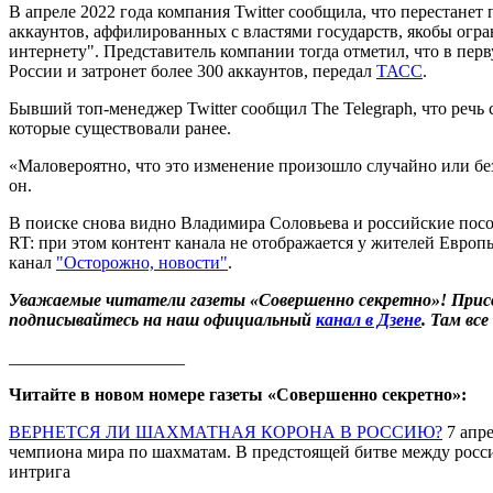
В апреле 2022 года компания Twitter сообщила, что перестанет
аккаунтов, аффилированных с властями государств, якобы ог
интернету". Представитель компании тогда отметил, что в перв
России и затронет более 300 аккаунтов, передал
ТАСС
.
Бывший топ-менеджер Twitter сообщил The Telegraph, что речь 
которые существовали ранее.
«Маловероятно, что это изменение произошло случайно или бе
он.
В поиске снова видно Владимира Соловьева и российские посо
RT: при этом контент канала не отображается у жителей Европ
канал
"Осторожно, новости"
.
Уважаемые читатели газеты «Совершенно секретно»! Прис
подписывайтесь на наш официальный
канал в Дзене
. Там вс
____________________
Читайте в новом номере газеты «Совершенно секретно»:
ВЕРНЕТСЯ ЛИ ШАХМАТНАЯ КОРОНА В РОССИЮ?
7 апре
чемпиона мира по шахматам. В предстоящей битве между росс
интрига