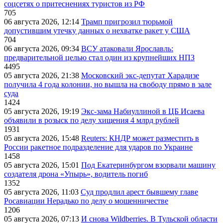
соцсетях о притеснениях туристов из РФ
705
06 августа 2026, 12:14
Трамп пригрозил тюрьмой
допустившим утечку данных о нехватке ракет у США
704
06 августа 2026, 09:34
ВСУ атаковали Ярославль:
предварительной целью стал один из крупнейших НПЗ
4495
05 августа 2026, 21:38
Московский экс-депутат Харадизе
получила 4 года колонии, но вышла на свободу прямо в зале
суда
1424
05 августа 2026, 19:19
Экс-зама Набиуллиной в ЦБ Исаева
объявили в розыск по делу хищения 4 млрд рублей
1931
05 августа 2026, 15:48
Reuters: КНДР может разместить в
России ракетное подразделение для ударов по Украине
1458
05 августа 2026, 15:01
Под Екатеринбургом взорвали машину
создателя дрона «Упырь», водитель погиб
1352
05 августа 2026, 11:03
Суд продлил арест бывшему главе
Росавиации Нерадько по делу о мошенничестве
1206
05 августа 2026, 07:13
И снова Wildberries. В Тульской области