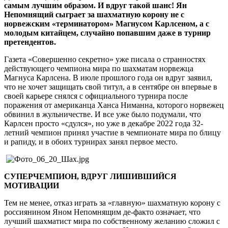
самым лучшим образом. И вдруг такой шанс! Ян
Непомнящий сыграет за шахматную корону не с
норвежским «терминатором» Магнусом Карлсеном, а с
молодым китайцем, случайно попавшим даже в турнир
претендентов.
Газета «Совершенно секретно» уже писала о странностях
действующего чемпиона мира по шахматам норвежца
Магнуса Карлсена. В июле прошлого года он вдруг заявил,
что не хочет защищать свой титул, а в сентябре он впервые в
своей карьере снялся с официального турнира после
поражения от американца Ханса Ниманна, которого норвежец
обвинил в жульничестве. И все уже было подумали, что
Карлсен просто «сдулся», но уже в декабре 2022 года 32-
летний чемпион принял участие в чемпионате мира по блицу
и рапиду, и в обоих турнирах занял первое место.
СУПЕРЧЕМПИОН, ВДРУГ ЛИШИВШИЙСЯ
МОТИВАЦИИ
Тем не менее, отказ играть за «главную» шахматную корону с
россиянином Яном Непомнящим де-факто означает, что
лучший шахматист мира по собственному желанию сложил с