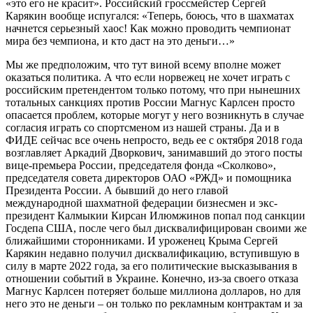
«это его не красит». Российский гроссмейстер Сергей
Карякин вообще испугался: «Теперь, боюсь, что в шахматах
начнется серьезный хаос! Как можно проводить чемпионат
мира без чемпиона, и кто даст на это деньги…»
Мы же предположим, что тут виной всему вполне может
оказаться политика. А что если норвежец не хочет играть с
российским претендентом только потому, что при нынешних
тотальных санкциях против России Магнус Карлсен просто
опасается проблем, которые могут у него возникнуть в случае
согласия играть со спортсменом из нашей страны. Да и в
ФИДЕ сейчас все очень непросто, ведь ее с октября 2018 года
возглавляет Аркадий Дворкович, занимавший до этого посты
вице-премьера России, председателя фонда «Сколково»,
председателя совета директоров ОАО «РЖД» и помощника
Президента России. А бывший до него главой
международной шахматной федерации бизнесмен и экс-
президент Калмыкии Кирсан Илюмжинов попал под санкции
Госдепа США, после чего был дисквалифицирован своими же
ближайшими сторонниками. И уроженец Крыма Сергей
Карякин недавно получил дисквалификацию, вступившую в
силу в марте 2022 года, за его политические высказывания в
отношении событий в Украине. Конечно, из-за своего отказа
Магнус Карлсен потеряет больше миллиона долларов, но для
него это не деньги – он только по рекламным контрактам и за