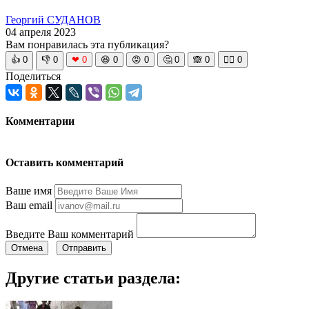
Георгий СУДАНОВ
04 апреля 2023
Вам понравилась эта публикация?
👍
0
👎
0
❤
0
😆
0
😡
0
🤔
0
🙈
0
🧘‍♀️
0
Поделиться
Комментарии
Оставить комментарий
Ваше имя
Ваш email
Введите Ваш комментарий
Отмена
Отправить
Другие статьи раздела: