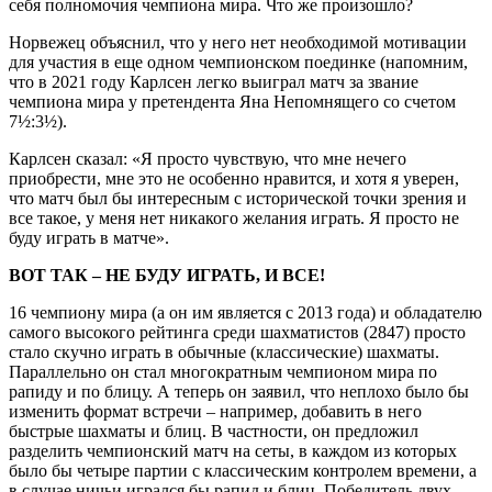
себя полномочия чемпиона мира. Что же произошло?
Норвежец объяснил, что у него нет необходимой мотивации
для участия в еще одном чемпионском поединке (напомним,
что в 2021 году Карлсен легко выиграл матч за звание
чемпиона мира у претендента Яна Непомнящего со счетом
7½:3½).
Карлсен сказал: «Я просто чувствую, что мне нечего
приобрести, мне это не особенно нравится, и хотя я уверен,
что матч был бы интересным с исторической точки зрения и
все такое, у меня нет никакого желания играть. Я просто не
буду играть в матче».
ВОТ ТАК – НЕ БУДУ ИГРАТЬ, И ВСЕ!
16 чемпиону мира (а он им является с 2013 года) и обладателю
самого высокого рейтинга среди шахматистов (2847) просто
стало скучно играть в обычные (классические) шахматы.
Параллельно он стал многократным чемпионом мира по
рапиду и по блицу. А теперь он заявил, что неплохо было бы
изменить формат встречи – например, добавить в него
быстрые шахматы и блиц. В частности, он предложил
разделить чемпионский матч на сеты, в каждом из которых
было бы четыре партии с классическим контролем времени, а
в случае ничьи игрался бы рапид и блиц. Победитель двух