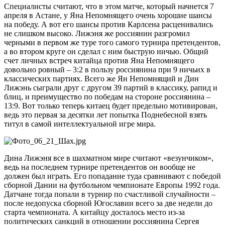
Специалисты считают, что в этом матче, который начнется 7
апреля в Астане, у Яна Непомнящего очень хорошие шансы
на победу. А вот его шансы против Карлсена расценивались
не слишком высоко. Лижэня же россиянин разгромил
черными в первом же туре того самого турнира претендентов,
а во втором круге он сделал с ним быструю ничью. Общий
счет личных встреч китайца против Яна Непомнящего
довольно ровный – 3:2 в пользу россиянина при 9 ничьих в
классических партиях. Всего же Ян Непомнящий и Дин
Лижэнь сыграли друг с другом 39 партий в классику, рапид и
блиц, и преимущество по победам на стороне россиянина –
13:9. Вот только теперь китаец будет предельно мотивирован,
ведь это первая за десятки лет попытка Поднебесной взять
титул в самой интеллектуальной игре мира.
Дина Лижэня все в шахматном мире считают «везунчиком»,
ведь на последнем турнире претендентов он вообще не
должен был играть. Его попадание туда сравнивают с победой
сборной Дании на футбольном чемпионате Европы 1992 года.
Датчане тогда попали в турнир по счастливой случайности –
после недопуска сборной Югославии всего за две недели до
старта чемпионата. А китайцу досталось место из-за
политических санкций в отношении россиянина Сергея