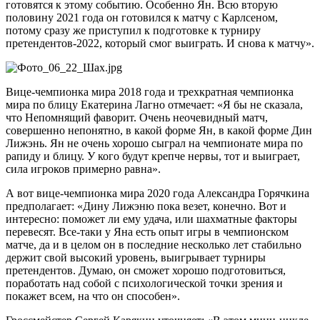
готовятся к этому событию. Особенно Ян. Всю вторую
половину 2021 года он готовился к матчу с Карлсеном,
потому сразу же приступил к подготовке к турниру
претендентов-2022, который смог выиграть. И снова к матчу».
Вице-чемпионка мира 2018 года и трехкратная чемпионка
мира по блицу Екатерина Лагно отмечает: «Я бы не сказала,
что Непомнящий фаворит. Очень неочевидный матч,
совершенно непонятно, в какой форме Ян, в какой форме Дин
Лижэнь. Ян не очень хорошо сыграл на чемпионате мира по
рапиду и блицу. У кого будут крепче нервы, тот и выиграет,
сила игроков примерно равна».
А вот вице-чемпионка мира 2020 года Александра Горячкина
предполагает: «Дину Лижэню пока везет, конечно. Вот и
интересно: поможет ли ему удача, или шахматные факторы
перевесят. Все-таки у Яна есть опыт игры в чемпионском
матче, да и в целом он в последние несколько лет стабильно
держит свой высокий уровень, выигрывает турниры
претендентов. Думаю, он сможет хорошо подготовиться,
поработать над собой с психологической точки зрения и
покажет всем, на что он способен».