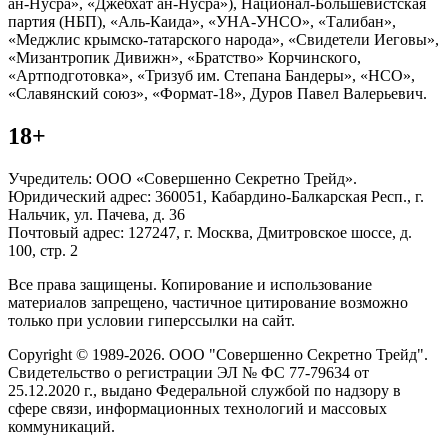
ан-Нусра», «Джебхат ан-Нусра»), Национал-Большевистская
партия (НБП), «Аль-Каида», «УНА-УНСО», «Талибан»,
«Меджлис крымско-татарского народа», «Свидетели Иеговы»,
«Мизантропик Дивижн», «Братство» Корчинского,
«Артподготовка», «Тризуб им. Степана Бандеры», «НСО»,
«Славянский союз», «Формат-18», Дуров Павел Валерьевич.
18+
Учредитель: ООО «Совершенно Секретно Трейд».
Юридический адрес: 360051, Кабардино-Балкарская Респ., г.
Нальчик, ул. Пачева, д. 36
Почтовый адрес: 127247, г. Москва, Дмитровское шоссе, д.
100, стр. 2
Все права защищены. Копирование и использование
материалов запрещено, частичное цитирование возможно
только при условии гиперссылки на сайт.
Copyright © 1989-2026. ООО "Совершенно Секретно Трейд".
Свидетельство о регистрации ЭЛ № ФС 77-79634 от
25.12.2020 г., выдано Федеральной службой по надзору в
сфере связи, информационных технологий и массовых
коммуникаций.