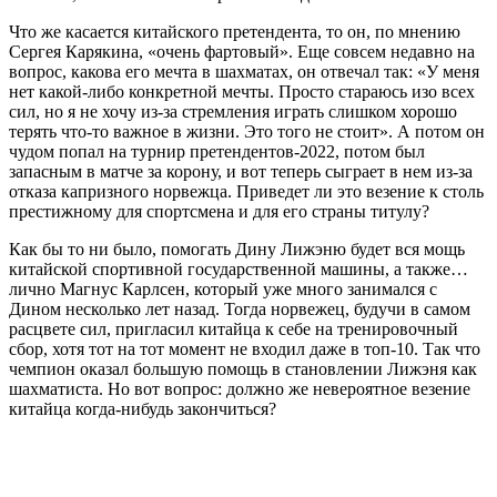
Что же касается китайского претендента, то он, по мнению
Сергея Карякина, «очень фартовый». Еще совсем недавно на
вопрос, какова его мечта в шахматах, он отвечал так: «У меня
нет какой-либо конкретной мечты. Просто стараюсь изо всех
сил, но я не хочу из-за стремления играть слишком хорошо
терять что-то важное в жизни. Это того не стоит». А потом он
чудом попал на турнир претендентов-2022, потом был
запасным в матче за корону, и вот теперь сыграет в нем из-за
отказа капризного норвежца. Приведет ли это везение к столь
престижному для спортсмена и для его страны титулу?
Как бы то ни было, помогать Дину Лижэню будет вся мощь
китайской спортивной государственной машины, а также…
лично Магнус Карлсен, который уже много занимался с
Дином несколько лет назад. Тогда норвежец, будучи в самом
расцвете сил, пригласил китайца к себе на тренировочный
сбор, хотя тот на тот момент не входил даже в топ-10. Так что
чемпион оказал большую помощь в становлении Лижэня как
шахматиста. Но вот вопрос: должно же невероятное везение
китайца когда-нибудь закончиться?