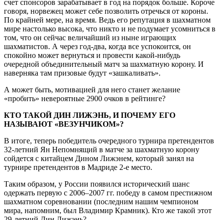
счет спонсоров зарабатывает в год на порядок больше. Короче
говоря, норвежец может себе позволить отречься от короны.
По крайней мере, на время. Ведь его репутация в шахматном
мире настолько высока, что никто и не подумает усомниться в
том, что он сейчас величайший из ныне играющих
шахматистов. А через год-два, когда все успокоится, он
спокойно может вернуться и провести какой-нибудь
очередной объединительный матч за шахматную корону. И
наверняка там призовые будут «зашкаливать».
А может быть, мотивацией для него станет желание
«пробить» невероятные 2900 очков в рейтинге?
КТО ТАКОЙ ДИН ЛИЖЭНЬ, И ПОЧЕМУ ЕГО
НАЗЫВАЮТ «ВЕЗУНЧИКОМ»?
В итоге, теперь победитель очередного турнира претендентов
32-летний Ян Непомнящий в матче за шахматную корону
сойдется с китайцем Дином Лижэнем, который занял на
турнире претендентов в Мадриде 2-е место.
Таким образом, у России появился исторический шанс
одержать первую с 2006–2007 гг. победу в самом престижном
шахматном соревновании (последним нашим чемпионом
мира, напомним, был Владимир Крамник). Кто же такой этот
29-летний Дин Лижэнь?