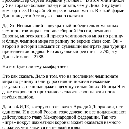
Гроссмейстер Сергей Карякин уточняет: «В этом мини-цикле
у Яна гораздо больше побед и опыта, чем у Дина. Яну будет
комфортнее. По крайней мере, в начале матча. В какой форме
Дин приедет в Астану – сложно сказать».
Да, Ян Непомнящий – двукратный победитель командных
чемпионатов мира в составе сборной России, чемпион
Европы, многократный призер чемпионатов мира по рапиду
и блицу, чемпион мира по рапиду по версии chess.com. Он –
второй в истории шахматист, сумевший выиграть два турнира
претендентов подряд. Его актуальный рейтинг – 2795, а у
Дина Лижэня – 2788.
Но вот будет ли ему комфортнее?
Это как сказать. Дело в том, что на последнем чемпионате
мира по рапиду и блицу россиянин показал неважные
результаты, не попав даже в десятку сильнейших. Иногда Яну
даже откровенно приходилось спасать свои партии после
грубых ошибок.
Да и в ФИДЕ, которую возглавляет Аркадий Дворкович, нет
единства. И в самой России тоже далеко не все поддерживают
действующего главу Международной федерации. Так что
«игра» вокруг шахматной короны может оказаться намного
сложнее, чем кажется на первый взгляд.