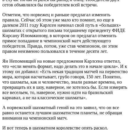
сетов объявлялся бы победителем всей встречи.
Отметим, что норвежец и раньше предлагал изменить
правила. Сейчас об этом уже мало кто помнит, но еще в
далеком 2011 году Карлсен начинал свой путь в «больших»
шахматах с открытого письма тогдашнему президенту ФИДЕ
Кирсану Илюмжинову, в котором он предлагал отменить
прямое попадание в чемпионский матч действующего
победителя. Правда, потом, уже став чемпионом, он этим
правом неизменно пользовался в течение десяти лет.
Ян Непомнящий на новые предложения Карлсена ответил,
что «если менять формат, надо делать это в начале цикла». И к
этому он добавил: «Есть некая традиция матчей на первенство
мира, которая насчитывает, грубо говоря, 150 лет. Понятно,
что шахматы, как и человечество, знали разные времена, но
превращать их в шоу, наверное, не хотелось бы. Если измерять
все весельем, то, наверное, нужно идти на бразильский
карнавал, а не на классические шахматы».
А норвежский шахматный гений на это заявил, что он все
равно останется лучшим шахматистом планеты, не обращая
внимания на чемпионский матч.
И вот теперь в шахматном королевстве опять раскол.