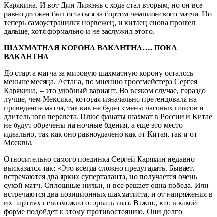
Карякина. И вот Дин Лижэнь с хода стал вторым, но он все
равно должен был остаться за бортом чемпионского матча. Но
теперь самоустранился норвежец, и китаец снова прошел
дальше, хотя формально и не заслужил этого.
ШАХМАТНАЯ КОРОНА ВАКАНТНА…. ПОКА
ВАКАНТНА
До старта матча за мировую шахматную корону осталось
меньше месяца. Астана, по мнению гроссмейстера Сергея
Карякина, – это удобный вариант. Во всяком случае, гораздо
лучше, чем Мексика, которая изначально претендовала на
проведение матча, так как не будет смены часовых поясов и
длительного перелета. Плюс фанаты шахмат в России и Китае
не будут обречены на ночные бдения, а еще это место
идеально, так как оно равноудалено как от Китая, так и от
Москвы.
Относительно самого поединка Сергей Карякин недавно
высказался так: «Это всегда сложно предугадать. Бывает,
встречаются два ярких суперталанта, но получается очень
сухой матч. Сплошные ничьи, и все решает одна победа. Или
встречаются два позиционных шахматиста, и от напряжения в
их партиях невозможно оторвать глаз. Важно, кто в какой
форме подойдет к этому противостоянию. Они долго