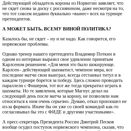
Действующий обладатель короны из Норвегии заявляет, что
не сядет снова за доску с россиянином, даже несмотря на то,
что тот совсем недавно буквально «вынес» всех на турнире
претендентов.
А МОЖЕТ БЫТЬ, ВСЕМУ ВИНОЙ ПОЛИТИКА?
Казалось бы, не сядет – ну и не надо. Как говорится, его
норвежские проблемы.
Однако тренер нашего претендента Владимир Поткин в
одном из интервью выразил свое удивление принятым
Карлсеном решением: «Для меня это было шокирующе.
Карлсен– действующий шахматист, чемпион мира, все
последние матчи свои выиграл, всегда отстаивал титул и в
каждом турнире борется за победу. Здесь сложно проводить
параллели с Фишером, тот все же тогда прекратил играть в
шахматы. Но те заявления, которые Магнус делал на
следующий день после матча за корону, не позволяли нам
относиться к ним очень серьезно. Думаю, отказ произошел не
из-за формата. Иначе бы он уже со своей командой как-то
согласовывал бы это с ФИДЕ и другими участниками».
А пресс-секретарь Президента России Дмитрий Песков
вообще осудил поступок норвежского чемпиона, сказав, что