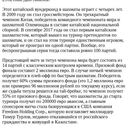
Этот китайский вундеркинд в шахматы играет с четырех лет.
В 2009 году он стал гроссмейстером. Он трехкратный
чемпион Китая, победитель командного чемпионата мира и
шахматной Олимпиады в составе китайской национальной
сборной. В сентябре 2017 года он стал первым китайским
шахматистом, который вышел на турнир претендентов по
шахматам, и он стал на этом турнире единственным игроком,
который не проиграл ни одной партии. Вообще, его
беспроигрышная серия тогда составила ровно 100 партий.
Предстоящий матч за титул чемпиона мира будет состоять из
14 партий с классическим контролем времени. Призовой фонд
финала составит 2 миллиона евро. В случае ничьей чемпион
определится в плей-офф по быстрым шахматам. Победитель
получит 60% суммы призового фонда (это 1,2 миллиона евро
или примерно 96 миллионов рублей по текущему курсу), если
же судьба титула решится на тай-брейке, то чемпион получит
55% от призового фонда. Говорят, что шахматисты до старта
турнира получат по 200000 евро авансом, а главным
спонсором матча стала базирующаяся в США компания
Freedom Holding Corp., которую возглавляет миллиардер
Тимур Турлов, недавно отказавшийся от российского
гражданства и живущий в Казахстане.