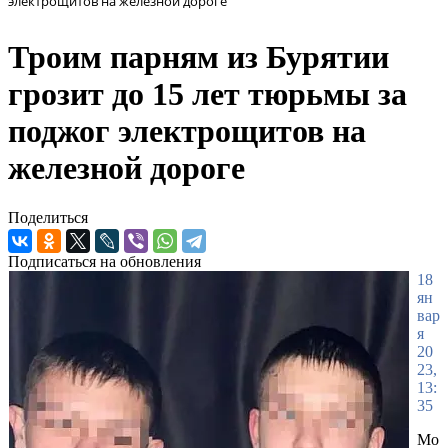
электрощитов на железной дороге
Троим парням из Бурятии
грозит до 15 лет тюрьмы за
поджог электрощитов на
железной дороге
Поделиться
Подписаться на обновления
18
ян
вар
я
20
23,
13:
35
Мо