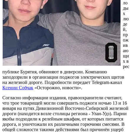
ло
ды
х
лю
де
й,
пр
ож
ив
аю
щи
х в
рес
публике Бурятия, обвиняют в диверсии. Компанию
заподозрили в организации поджогов электрических щитов
на железной дороге. Подробности передает Telegram-канал
Ксении Собчак
«Осторожно, новости».
Согласно информации издания, правоохранители считают,
что трое товарищей могли совершить поджоги ночью 13 и 16
января на путях Дивизионной Восточно-Сибирской железной
дороги (находится возле столицы региона - Улан-Удэ). Парни
якобы подходили к релейным шкафам, от которых питается
дорога, и уничтожали их различными горючими смесями. В
общей сложности такими действиями был причинён ущерб