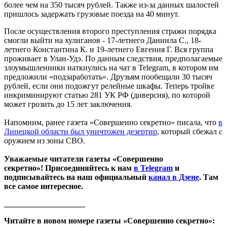
более чем на 350 тысяч рублей. Также из-за данных шалостей
пришлось задержать грузовые поезда на 40 минут.
После осуществления второго преступления стражи порядка
смогли выйти на хулиганов - 17-летнего Даниила С., 18-
летнего Константина К. и 19-летнего Евгения Г. Вся группа
проживает в Улан-Удэ. По данным следствия, предполагаемые
злоумышленники наткнулись на чат в Telegram, в котором им
предложили «подзаработать». Друзьям пообещали 30 тысяч
рублей, если они подожгут релейные шкафы. Теперь тройке
инкриминируют статью 281 УК РФ (диверсия), по которой
может грозить до 15 лет заключения.
Напомним, ранее газета «Совершенно секретно» писала, что
в
Липецкой области был уничтожен дезертир
, который сбежал с
оружием из зоны СВО.
Уважаемые читатели газеты «Совершенно
секретно»! Присоединяйтесь к нам
в Telegram
и
подписывайтесь на наш официальный
канал в Дзене
. Там
все самое интересное.
____________________
Читайте в новом номере газеты «Совершенно секретно»: