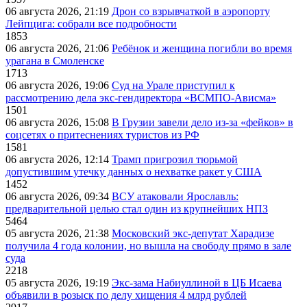
06 августа 2026, 21:19
Дрон со взрывчаткой в аэропорту
Лейпцига: собрали все подробности
1853
06 августа 2026, 21:06
Ребёнок и женщина погибли во время
урагана в Смоленске
1713
06 августа 2026, 19:06
Суд на Урале приступил к
рассмотрению дела экс-гендиректора «ВСМПО-Ависма»
1501
06 августа 2026, 15:08
В Грузии завели дело из-за «фейков» в
соцсетях о притеснениях туристов из РФ
1581
06 августа 2026, 12:14
Трамп пригрозил тюрьмой
допустившим утечку данных о нехватке ракет у США
1452
06 августа 2026, 09:34
ВСУ атаковали Ярославль:
предварительной целью стал один из крупнейших НПЗ
5464
05 августа 2026, 21:38
Московский экс-депутат Харадизе
получила 4 года колонии, но вышла на свободу прямо в зале
суда
2218
05 августа 2026, 19:19
Экс-зама Набиуллиной в ЦБ Исаева
объявили в розыск по делу хищения 4 млрд рублей