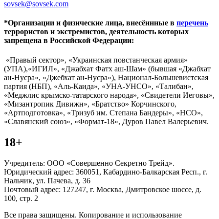
sovsek@sovsek.com
*Организации и физические лица, внесённные в
перечень
террористов и экстремистов, деятельность которых
запрещена в Российской Федерации:
«Правый сектор», «Украинская повстанческая армия»
(УПА),«ИГИЛ», «Джабхат Фатх аш-Шам» (бывшая «Джабхат
ан-Нусра», «Джебхат ан-Нусра»), Национал-Большевистская
партия (НБП), «Аль-Каида», «УНА-УНСО», «Талибан»,
«Меджлис крымско-татарского народа», «Свидетели Иеговы»,
«Мизантропик Дивижн», «Братство» Корчинского,
«Артподготовка», «Тризуб им. Степана Бандеры», «НСО»,
«Славянский союз», «Формат-18», Дуров Павел Валерьевич.
18+
Учредитель: ООО «Совершенно Секретно Трейд».
Юридический адрес: 360051, Кабардино-Балкарская Респ., г.
Нальчик, ул. Пачева, д. 36
Почтовый адрес: 127247, г. Москва, Дмитровское шоссе, д.
100, стр. 2
Все права защищены. Копирование и использование