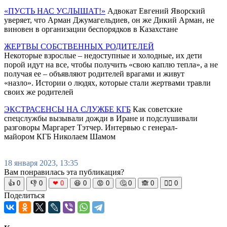
«ПУСТЬ НАС УСЛЫШАТ!»
Адвокат Евгений Яворский
уверяет, что Арман Джумагельдиев, он же Дикий Арман, не
виновен в организации беспорядков в Казахстане
ЖЕРТВЫ СОБСТВЕННЫХ РОДИТЕЛЕЙ
Некоторые взрослые – недоступные и холодные, их дети
порой идут на все, чтобы получить «свою каплю тепла», а не
получая ее – объявляют родителей врагами и живут
«назло». Истории о людях, которые стали жертвами травли
своих же родителей
ЭКСТРАСЕНСЫ НА СЛУЖБЕ КГБ
Как советские
спецслужбы вызывали дожди в Иране и подслушивали
разговоры Маргарет Тэтчер. Интервью с генерал-
майором КГБ Николаем Шамом
18 января 2023, 13:35
Вам понравилась эта публикация?
👍
0
👎
0
❤
0
😆
0
😡
0
🤔
0
🙈
0
🧘‍♀️
0
Поделиться