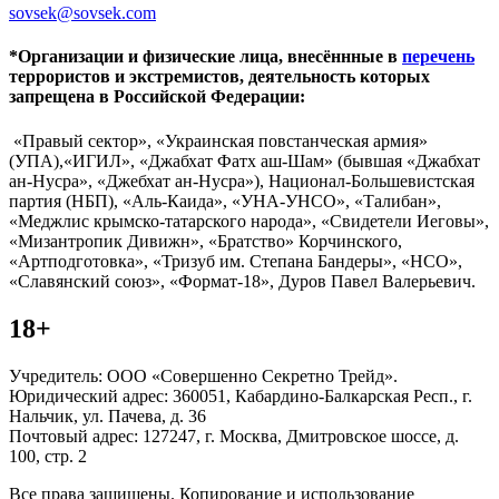
sovsek@sovsek.com
*Организации и физические лица, внесённные в
перечень
террористов и экстремистов, деятельность которых
запрещена в Российской Федерации:
«Правый сектор», «Украинская повстанческая армия»
(УПА),«ИГИЛ», «Джабхат Фатх аш-Шам» (бывшая «Джабхат
ан-Нусра», «Джебхат ан-Нусра»), Национал-Большевистская
партия (НБП), «Аль-Каида», «УНА-УНСО», «Талибан»,
«Меджлис крымско-татарского народа», «Свидетели Иеговы»,
«Мизантропик Дивижн», «Братство» Корчинского,
«Артподготовка», «Тризуб им. Степана Бандеры», «НСО»,
«Славянский союз», «Формат-18», Дуров Павел Валерьевич.
18+
Учредитель: ООО «Совершенно Секретно Трейд».
Юридический адрес: 360051, Кабардино-Балкарская Респ., г.
Нальчик, ул. Пачева, д. 36
Почтовый адрес: 127247, г. Москва, Дмитровское шоссе, д.
100, стр. 2
Все права защищены. Копирование и использование