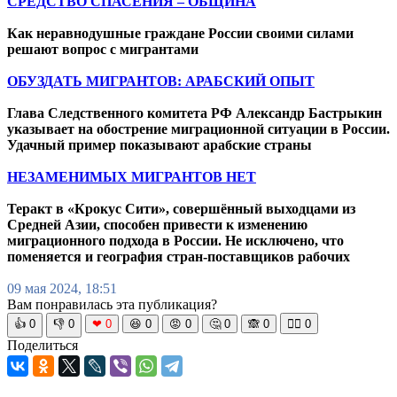
СРЕДСТВО СПАСЕНИЯ – ОБЩИНА
Как неравнодушные граждане России своими силами
решают вопрос с мигрантами
ОБУЗДАТЬ МИГРАНТОВ: АРАБСКИЙ ОПЫТ
Глава Следственного комитета РФ Александр Бастрыкин
указывает на обострение миграционной ситуации в России.
Удачный пример показывают арабские страны
НЕЗАМЕНИМЫХ МИГРАНТОВ НЕТ
Теракт в «Крокус Сити», совершённый выходцами из
Средней Азии, способен привести к изменению
миграционного подхода в России. Не исключено, что
поменяется и география стран-поставщиков рабочих
09 мая 2024, 18:51
Вам понравилась эта публикация?
👍
0
👎
0
❤
0
😆
0
😡
0
🤔
0
🙈
0
🧘‍♀️
0
Поделиться