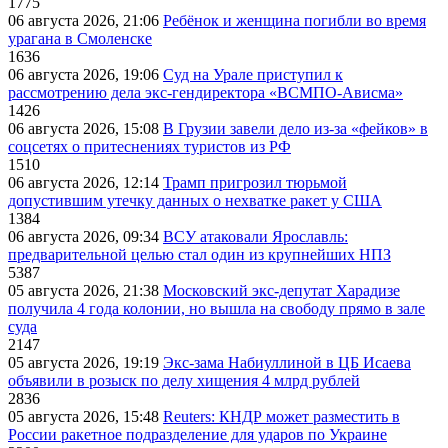
1775
06 августа 2026, 21:06
Ребёнок и женщина погибли во время
урагана в Смоленске
1636
06 августа 2026, 19:06
Суд на Урале приступил к
рассмотрению дела экс-гендиректора «ВСМПО-Ависма»
1426
06 августа 2026, 15:08
В Грузии завели дело из-за «фейков» в
соцсетях о притеснениях туристов из РФ
1510
06 августа 2026, 12:14
Трамп пригрозил тюрьмой
допустившим утечку данных о нехватке ракет у США
1384
06 августа 2026, 09:34
ВСУ атаковали Ярославль:
предварительной целью стал один из крупнейших НПЗ
5387
05 августа 2026, 21:38
Московский экс-депутат Харадизе
получила 4 года колонии, но вышла на свободу прямо в зале
суда
2147
05 августа 2026, 19:19
Экс-зама Набиуллиной в ЦБ Исаева
объявили в розыск по делу хищения 4 млрд рублей
2836
05 августа 2026, 15:48
Reuters: КНДР может разместить в
России ракетное подразделение для ударов по Украине