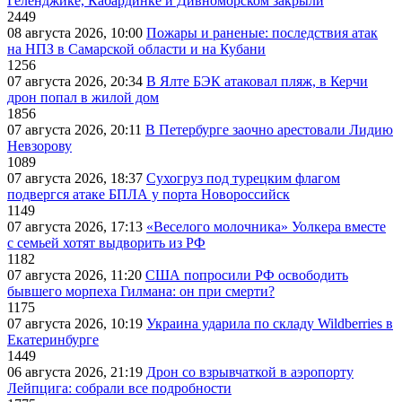
Геленджике, Кабардинке и Дивноморском закрыли
2449
08 августа 2026, 10:00
Пожары и раненые: последствия атак
на НПЗ в Самарской области и на Кубани
1256
07 августа 2026, 20:34
В Ялте БЭК атаковал пляж, в Керчи
дрон попал в жилой дом
1856
07 августа 2026, 20:11
В Петербурге заочно арестовали Лидию
Невзорову
1089
07 августа 2026, 18:37
Сухогруз под турецким флагом
подвергся атаке БПЛА у порта Новороссийск
1149
07 августа 2026, 17:13
«Веселого молочника» Уолкера вместе
с семьей хотят выдворить из РФ
1182
07 августа 2026, 11:20
США попросили РФ освободить
бывшего морпеха Гилмана: он при смерти?
1175
07 августа 2026, 10:19
Украина ударила по складу Wildberries в
Екатеринбурге
1449
06 августа 2026, 21:19
Дрон со взрывчаткой в аэропорту
Лейпцига: собрали все подробности