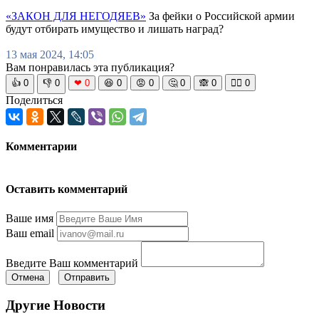
«ЗАКОН ДЛЯ НЕГОДЯЕВ»
За фейки о Российской армии
будут отбирать имущество и лишать наград?
13 мая 2024, 14:05
Вам понравилась эта публикация?
👍
0
👎
0
❤
0
😆
0
😡
0
🤔
0
🙈
0
🧘‍♀️
0
Поделиться
Комментарии
Оставить комментарий
Ваше имя
Ваш email
Введите Ваш комментарий
Отмена
Отправить
Другие Новости