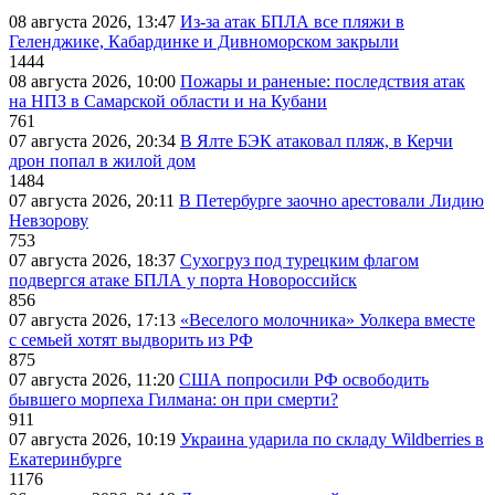
08 августа 2026, 13:47
Из-за атак БПЛА все пляжи в
Геленджике, Кабардинке и Дивноморском закрыли
1444
08 августа 2026, 10:00
Пожары и раненые: последствия атак
на НПЗ в Самарской области и на Кубани
761
07 августа 2026, 20:34
В Ялте БЭК атаковал пляж, в Керчи
дрон попал в жилой дом
1484
07 августа 2026, 20:11
В Петербурге заочно арестовали Лидию
Невзорову
753
07 августа 2026, 18:37
Сухогруз под турецким флагом
подвергся атаке БПЛА у порта Новороссийск
856
07 августа 2026, 17:13
«Веселого молочника» Уолкера вместе
с семьей хотят выдворить из РФ
875
07 августа 2026, 11:20
США попросили РФ освободить
бывшего морпеха Гилмана: он при смерти?
911
07 августа 2026, 10:19
Украина ударила по складу Wildberries в
Екатеринбурге
1176