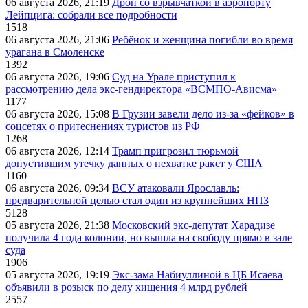
06 августа 2026, 21:19
Дрон со взрывчаткой в аэропорту
Лейпцига: собрали все подробности
1518
06 августа 2026, 21:06
Ребёнок и женщина погибли во время
урагана в Смоленске
1392
06 августа 2026, 19:06
Суд на Урале приступил к
рассмотрению дела экс-гендиректора «ВСМПО-Ависма»
1177
06 августа 2026, 15:08
В Грузии завели дело из-за «фейков» в
соцсетях о притеснениях туристов из РФ
1268
06 августа 2026, 12:14
Трамп пригрозил тюрьмой
допустившим утечку данных о нехватке ракет у США
1160
06 августа 2026, 09:34
ВСУ атаковали Ярославль:
предварительной целью стал один из крупнейших НПЗ
5128
05 августа 2026, 21:38
Московский экс-депутат Харадизе
получила 4 года колонии, но вышла на свободу прямо в зале
суда
1906
05 августа 2026, 19:19
Экс-зама Набиуллиной в ЦБ Исаева
объявили в розыск по делу хищения 4 млрд рублей
2557