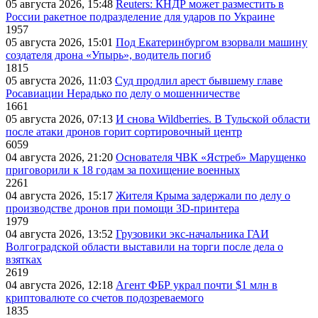
05 августа 2026, 15:48
Reuters: КНДР может разместить в
России ракетное подразделение для ударов по Украине
1957
05 августа 2026, 15:01
Под Екатеринбургом взорвали машину
создателя дрона «Упырь», водитель погиб
1815
05 августа 2026, 11:03
Суд продлил арест бывшему главе
Росавиации Нерадько по делу о мошенничестве
1661
05 августа 2026, 07:13
И снова Wildberries. В Тульской области
после атаки дронов горит сортировочный центр
6059
04 августа 2026, 21:20
Основателя ЧВК «Ястреб» Марущенко
приговорили к 18 годам за похищение военных
2261
04 августа 2026, 15:17
Жителя Крыма задержали по делу о
производстве дронов при помощи 3D‑принтера
1979
04 августа 2026, 13:52
Грузовики экс-начальника ГАИ
Волгоградской области выставили на торги после дела о
взятках
2619
04 августа 2026, 12:18
Агент ФБР украл почти $1 млн в
криптовалюте со счетов подозреваемого
1835