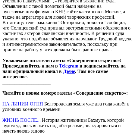
уголовно наказуемыми”, - говорится в заявлении суда.
Объявления с такой пометкой были найдены на
русскоязычном форуме о КНР, сайте кастингов в Москве, а
также на агрегаторе для людей творческих профессий.
В пятницу телеграм-канал “Осторожно, новости” сообщил,
что Солнцевский суд признал экстремистскими объявления о
кастингах актеров славянской внешности. В решении суда
указано, что подобные объявления нарушают Трудовой кодекс
и антиэкстремистское законодательство, поскольку при
приеме на работу у всех должны быть равные права.
Уважаемые читатели газеты «Совершенно секретно»!
Присоединяйтесь к нам в
Telegram
и подписывайтесь на
наш официальный канал в
Дзене
. Там все самое
интересное.
____________________
Читайте в новом номере газеты «Совершенно секретно»:
НА ЛИНИИ ОГНЯ
Белгородская земля уже два года живёт в
условиях военного времени
ЖИЗНЬ ПОСЛЕ...
История жительницы Бахмута, которой
чудом удалось выжить под обстрелами, эвакуироваться и
начать жизнь заново