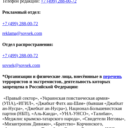
Телефон редакции:
+7 (499) 288-00-72
Рекламный отдел:
+7 (499) 288-00-72
reklama@sovsek.com
Отдел распространения:
+7 (499) 288-00-72
sovsek@sovsek.com
*Организации и физические лица, внесённные в
перечень
террористов и экстремистов, деятельность которых
запрещена в Российской Федерации:
«Правый сектор», «Украинская повстанческая армия»
(УПА),«ИГИЛ», «Джабхат Фатх аш-Шам» (бывшая «Джабхат
ан-Нусра», «Джебхат ан-Нусра»), Национал-Большевистская
партия (НБП), «Аль-Каида», «УНА-УНСО», «Талибан»,
«Меджлис крымско-татарского народа», «Свидетели Иеговы»,
«Мизантропик Дивижн», «Братство» Корчинского,