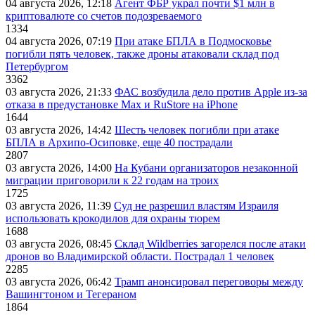
04 августа 2026, 12:18
Агент ФБР украл почти $1 млн в
криптовалюте со счетов подозреваемого
1334
04 августа 2026, 07:19
При атаке БПЛА в Подмосковье
погибли пять человек, также дроны атаковали склад под
Петербургом
3362
03 августа 2026, 21:33
ФАС возбудила дело против Apple из-за
отказа в предустановке Max и RuStore на iPhone
1644
03 августа 2026, 14:42
Шесть человек погибли при атаке
БПЛА в Архипо-Осиповке, еще 40 пострадали
2807
03 августа 2026, 14:00
На Кубани организаторов незаконной
миграции приговорили к 22 годам на троих
1725
03 августа 2026, 11:39
Суд не разрешил властям Израиля
использовать крокодилов для охраны тюрем
1688
03 августа 2026, 08:45
Склад Wildberries загорелся после атаки
дронов во Владимирской области. Пострадал 1 человек
2285
03 августа 2026, 06:42
Трамп анонсировал переговоры между
Вашингтоном и Тегераном
1864