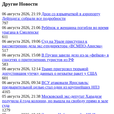
Другие Новости
06 августа 2026, 21:19
Дрон со взрывчаткой в аэропорту
Лейпцига: собрали все подробности
797
06 августа 2026, 21:06
Ребёнок и женщина погибли во время
урагана в Смоленске
611
06 августа 2026, 19:06
Суд на Урале приступил к
рассмотрению дела экс-гендиректора «ВСМПО-Ависма»
517
06 августа 2026, 15:08
В Грузии завели дело из-за «фейков» в
соцсетях о притеснениях туристов из РФ
583
06 августа 2026, 12:14
Трамп пригрозил тюрьмой
допустившим утечку данных о нехватке ракет у США
601
06 августа 2026, 09:34
ВСУ атаковали Ярославль:
предварительной целью стал один из крупнейших НПЗ
4165
05 августа 2026, 21:38
Московский экс-депутат Харадизе
получила 4 года колонии, но вышла на свободу прямо в зале
суда
1279