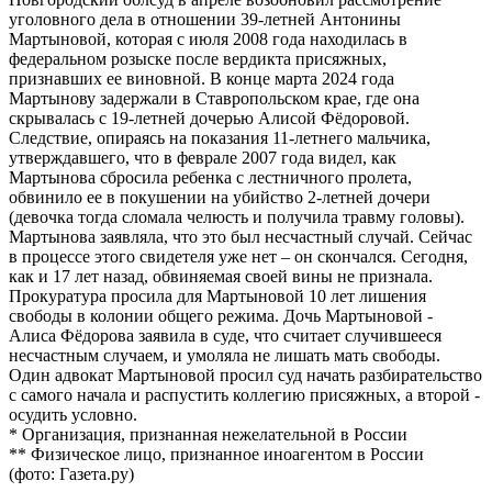
уголовного дела в отношении 39-летней Антонины
Мартыновой, которая с июля 2008 года находилась в
федеральном розыске после вердикта присяжных,
признавших ее виновной. В конце марта 2024 года
Мартынову задержали в Ставропольском крае, где она
скрывалась с 19-летней дочерью Алисой Фёдоровой.
Следствие, опираясь на показания 11-летнего мальчика,
утверждавшего, что в феврале 2007 года видел, как
Мартынова сбросила ребенка с лестничного пролета,
обвинило ее в покушении на убийство 2-летней дочери
(девочка тогда сломала челюсть и получила травму головы).
Мартынова заявляла, что это был несчастный случай. Сейчас
в процессе этого свидетеля уже нет – он скончался. Сегодня,
как и 17 лет назад, обвиняемая своей вины не признала.
Прокуратура просила для Мартыновой 10 лет лишения
свободы в колонии общего режима. Дочь Мартыновой -
Алиса Фёдорова заявила в суде, что считает случившееся
несчастным случаем, и умоляла не лишать мать свободы.
Один адвокат Мартыновой просил суд начать разбирательство
с самого начала и распустить коллегию присяжных, а второй -
осудить условно.
* Организация, признанная нежелательной в России
** Физическое лицо, признанное иноагентом в России
(фото: Газета.ру)