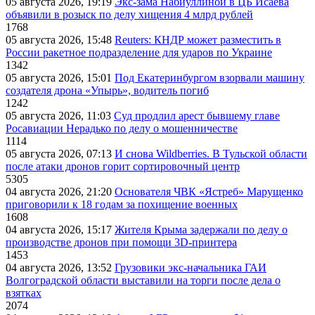
05 августа 2026, 19:19
Экс-зама Набиуллиной в ЦБ Исаева
объявили в розыск по делу хищения 4 млрд рублей
1768
05 августа 2026, 15:48
Reuters: КНДР может разместить в
России ракетное подразделение для ударов по Украине
1342
05 августа 2026, 15:01
Под Екатеринбургом взорвали машину
создателя дрона «Упырь», водитель погиб
1242
05 августа 2026, 11:03
Суд продлил арест бывшему главе
Росавиации Нерадько по делу о мошенничестве
1114
05 августа 2026, 07:13
И снова Wildberries. В Тульской области
после атаки дронов горит сортировочный центр
5305
04 августа 2026, 21:20
Основателя ЧВК «Ястреб» Марущенко
приговорили к 18 годам за похищение военных
1608
04 августа 2026, 15:17
Жителя Крыма задержали по делу о
производстве дронов при помощи 3D‑принтера
1453
04 августа 2026, 13:52
Грузовики экс-начальника ГАИ
Волгоградской области выставили на торги после дела о
взятках
2074