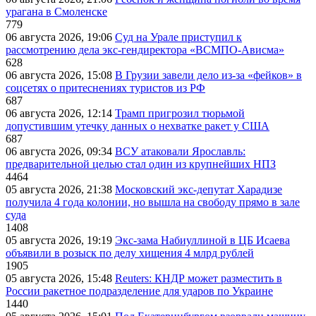
урагана в Смоленске
779
06 августа 2026, 19:06
Суд на Урале приступил к
рассмотрению дела экс-гендиректора «ВСМПО-Ависма»
628
06 августа 2026, 15:08
В Грузии завели дело из-за «фейков» в
соцсетях о притеснениях туристов из РФ
687
06 августа 2026, 12:14
Трамп пригрозил тюрьмой
допустившим утечку данных о нехватке ракет у США
687
06 августа 2026, 09:34
ВСУ атаковали Ярославль:
предварительной целью стал один из крупнейших НПЗ
4464
05 августа 2026, 21:38
Московский экс-депутат Харадизе
получила 4 года колонии, но вышла на свободу прямо в зале
суда
1408
05 августа 2026, 19:19
Экс-зама Набиуллиной в ЦБ Исаева
объявили в розыск по делу хищения 4 млрд рублей
1905
05 августа 2026, 15:48
Reuters: КНДР может разместить в
России ракетное подразделение для ударов по Украине
1440