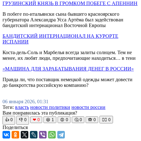
ГРУЗИНСКИЙ КНЯЗЬ В ГРОМКОМ ПОБЕГЕ С АПЕННИН
В побеге по-итальянски сына бывшего красноярского
губернатора Александра Усса Артёма был задействован
бандитский интернационал Восточной Европы
БАНДИТСКИЙ ИНТЕРНАЦИОНАЛ НА КУРОРТЕ
ИСПАНИИ
Коста-дель-Соль и Марбелья всегда залиты солнцем. Тем не
менее, их любят люди, предпочитающие находиться… в тени
«МАШИНА ДЛЯ ЗАРАБАТЫВАНИЯ ДЕНЕГ В РОССИИ»
Правда ли, что поставщик немецкой одежды может довести
до банкротства российскую компанию?
06 января 2026, 01:31
Теги:
власть
новости политики
новости россии
Вам понравилась эта публикация?
👍
0
👎
0
❤
0
😆
1
😡
0
🤔
0
🙈
0
🧘‍♀️
0
Поделиться