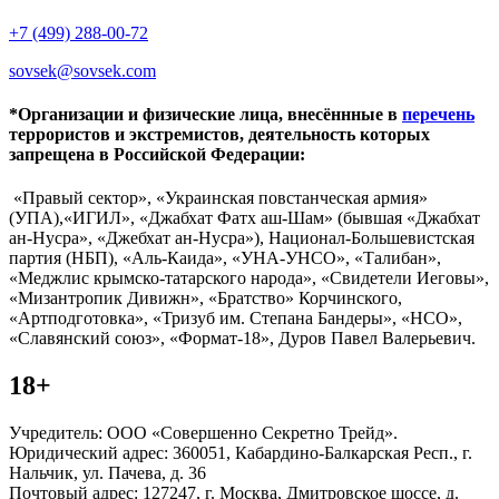
+7 (499) 288-00-72
sovsek@sovsek.com
*Организации и физические лица, внесённные в
перечень
террористов и экстремистов, деятельность которых
запрещена в Российской Федерации:
«Правый сектор», «Украинская повстанческая армия»
(УПА),«ИГИЛ», «Джабхат Фатх аш-Шам» (бывшая «Джабхат
ан-Нусра», «Джебхат ан-Нусра»), Национал-Большевистская
партия (НБП), «Аль-Каида», «УНА-УНСО», «Талибан»,
«Меджлис крымско-татарского народа», «Свидетели Иеговы»,
«Мизантропик Дивижн», «Братство» Корчинского,
«Артподготовка», «Тризуб им. Степана Бандеры», «НСО»,
«Славянский союз», «Формат-18», Дуров Павел Валерьевич.
18+
Учредитель: ООО «Совершенно Секретно Трейд».
Юридический адрес: 360051, Кабардино-Балкарская Респ., г.
Нальчик, ул. Пачева, д. 36
Почтовый адрес: 127247, г. Москва, Дмитровское шоссе, д.