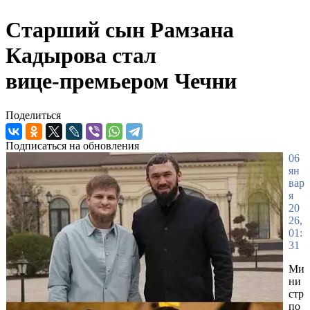
Старший сын Рамзана
Кадырова стал
вице‑премьером Чечни
Поделиться
Подписаться на обновления
06
ян
вар
я
20
26,
01:
31
Ми
ни
стр
по