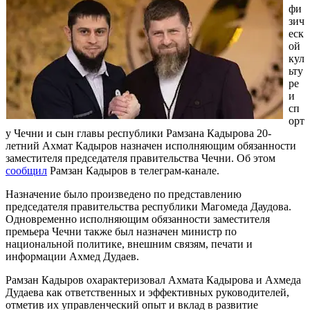
фи
зич
еск
ой
кул
ьту
ре
и
сп
орт
у Чечни и сын главы республики Рамзана Кадырова 20-
летний Ахмат Кадыров назначен исполняющим обязанности
заместителя председателя правительства Чечни. Об этом
сообщил
Рамзан Кадыров в телеграм-канале.
Назначение было произведено по представлению
председателя правительства республики Магомеда Даудова.
Одновременно исполняющим обязанности заместителя
премьера Чечни также был назначен министр по
национальной политике, внешним связям, печати и
информации Ахмед Дудаев.
Рамзан Кадыров охарактеризовал Ахмата Кадырова и Ахмеда
Дудаева как ответственных и эффективных руководителей,
отметив их управленческий опыт и вклад в развитие