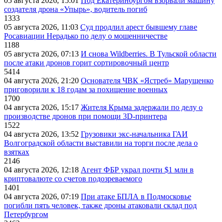
05 августа 2026, 15:01
Под Екатеринбургом взорвали машину
создателя дрона «Упырь», водитель погиб
1333
05 августа 2026, 11:03
Суд продлил арест бывшему главе
Росавиации Нерадько по делу о мошенничестве
1188
05 августа 2026, 07:13
И снова Wildberries. В Тульской области
после атаки дронов горит сортировочный центр
5414
04 августа 2026, 21:20
Основателя ЧВК «Ястреб» Марущенко
приговорили к 18 годам за похищение военных
1700
04 августа 2026, 15:17
Жителя Крыма задержали по делу о
производстве дронов при помощи 3D‑принтера
1522
04 августа 2026, 13:52
Грузовики экс-начальника ГАИ
Волгоградской области выставили на торги после дела о
взятках
2146
04 августа 2026, 12:18
Агент ФБР украл почти $1 млн в
криптовалюте со счетов подозреваемого
1401
04 августа 2026, 07:19
При атаке БПЛА в Подмосковье
погибли пять человек, также дроны атаковали склад под
Петербургом