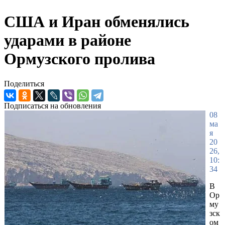
США и Иран обменялись
ударами в районе
Ормузского пролива
Поделиться
Подписаться на обновления
08
ма
я
20
26,
10:
34
В
Ор
му
зск
ом