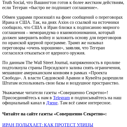
Truth Social, что Вашингтон готов к более жестким действиям,
если Тегеран «быстро не подпишет соглашение».
Обмен ударами произошёл на фоне сообщений о переговорах
Ирана и США. Так, на днях Axios со ссылкой на источники
сообщило, что США и Иран близки к подписанию мирного
соглашения – меморандума о взаимопонимании, который
должен завершить войну и заложить основу для переговоров
по иранской ядерной программе. Трамп же называл
переговоры «очень хорошими», заявляя, что Тегеран
согласился отказаться от ядерного оружия.
По данным The Wall Street Journal, напряженность в проливе
подтолкнула страны Персидского залива снять ограничения,
мешавшие американским конвоям в рамках «Проекта
Свобода». А власти Саудовской Аравии и Кувейта разрешили
Штатам использовать свои базы и воздушное пространство.
Уважаемые читатели газеты «Совершенно Секретно»!
Присоединяйтесь к нам в
Telegram
и подписывайтесь на наш
официальный канал в
Дзене
. Там всё самое интересное.
Читайте на сайте газеты «Совершенно Секретно»:
ИРАН ПОЛЫХАЕТ: КАК ПРОТЕСТ УЛИЦЫ