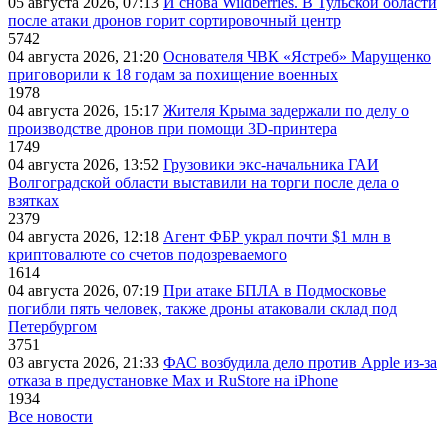
05 августа 2026, 07:13
И снова Wildberries. В Тульской области
после атаки дронов горит сортировочный центр
5742
04 августа 2026, 21:20
Основателя ЧВК «Ястреб» Марущенко
приговорили к 18 годам за похищение военных
1978
04 августа 2026, 15:17
Жителя Крыма задержали по делу о
производстве дронов при помощи 3D‑принтера
1749
04 августа 2026, 13:52
Грузовики экс-начальника ГАИ
Волгоградской области выставили на торги после дела о
взятках
2379
04 августа 2026, 12:18
Агент ФБР украл почти $1 млн в
криптовалюте со счетов подозреваемого
1614
04 августа 2026, 07:19
При атаке БПЛА в Подмосковье
погибли пять человек, также дроны атаковали склад под
Петербургом
3751
03 августа 2026, 21:33
ФАС возбудила дело против Apple из-за
отказа в предустановке Max и RuStore на iPhone
1934
Все новости