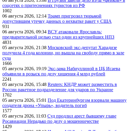
06 августа 2026, 15:08
В Грузии завели дело из-за «фейков» в
соцсетях о притеснениях туристов из РФ
1002
06 августа 2026, 12:14
Трамп пригрозил тюрьмой
допустившим утечку данных о нехватке ракет у США
931
06 августа 2026, 09:34
ВСУ атаковали Ярославль:
предварительной целью стал один из крупнейших НПЗ
4831
05 августа 2026, 21:38
Московский экс-депутат Харадизе
получила 4 года колонии, но вышла на свободу прямо в зале
суда
1666
05 августа 2026, 19:19
Экс-зама Набиуллиной в ЦБ Исаева
объявили в розыск по делу хищения 4 млрд рублей
2241
05 августа 2026, 15:48
Reuters: КНДР может разместить в
России ракетное подразделение для ударов по Украине
1702
05 августа 2026, 15:01
Под Екатеринбургом взорвали машину
создателя дрона «Упырь», водитель погиб
1577
05 августа 2026, 11:03
Суд продлил арест бывшему главе
Росавиации Нерадько по делу о мошенничестве
1429