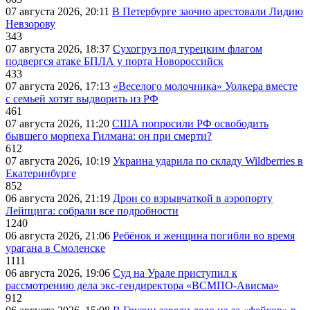
07 августа 2026, 20:11
В Петербурге заочно арестовали Лидию
Невзорову
343
07 августа 2026, 18:37
Сухогруз под турецким флагом
подвергся атаке БПЛА у порта Новороссийск
433
07 августа 2026, 17:13
«Веселого молочника» Уолкера вместе
с семьей хотят выдворить из РФ
461
07 августа 2026, 11:20
США попросили РФ освободить
бывшего морпеха Гилмана: он при смерти?
612
07 августа 2026, 10:19
Украина ударила по складу Wildberries в
Екатеринбурге
852
06 августа 2026, 21:19
Дрон со взрывчаткой в аэропорту
Лейпцига: собрали все подробности
1240
06 августа 2026, 21:06
Ребёнок и женщина погибли во время
урагана в Смоленске
1111
06 августа 2026, 19:06
Суд на Урале приступил к
рассмотрению дела экс-гендиректора «ВСМПО-Ависма»
912