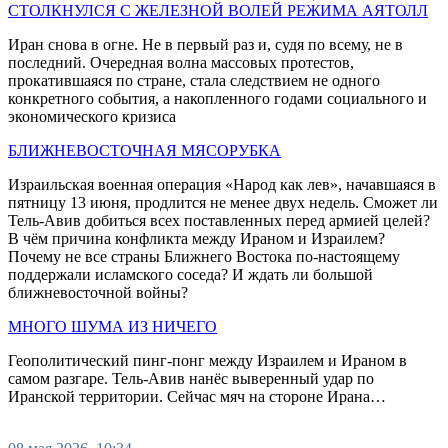
СТОЛКНУЛСЯ С ЖЕЛЕЗНОЙ ВОЛЕЙ РЕЖИМА АЯТОЛЛ
Иран снова в огне. Не в первый раз и, судя по всему, не в
последний. Очередная волна массовых протестов,
прокатившаяся по стране, стала следствием не одного
конкретного события, а накопленного годами социального и
экономического кризиса
БЛИЖНЕВОСТОЧНАЯ МЯСОРУБКА
Израильская военная операция «Народ как лев», начавшаяся в
пятницу 13 июня, продлится не менее двух недель. Сможет ли
Тель-Авив добиться всех поставленных перед армией целей?
В чём причина конфликта между Ираном и Израилем?
Почему не все страны Ближнего Востока по-настоящему
поддержали исламского соседа? И ждать ли большой
ближневосточной войны?
МНОГО ШУМА ИЗ НИЧЕГО
Геополитический пинг-понг между Израилем и Ираном в
самом разгаре. Тель-Авив нанёс выверенный удар по
Иранской территории. Сейчас мяч на стороне Ирана…