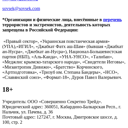
sovsek@sovsek.com
*Организации и физические лица, внесённные в
перечень
террористов и экстремистов, деятельность которых
запрещена в Российской Федерации:
«Правый сектор», «Украинская повстанческая армия»
(УПА),«ИГИЛ», «Джабхат Фатх аш-Шам» (бывшая «Джабхат
ан-Нусра», «Джебхат ан-Нусра»), Национал-Большевистская
партия (НБП), «Аль-Каида», «УНА-УНСО», «Талибан»,
«Меджлис крымско-татарского народа», «Свидетели Иеговы»,
«Мизантропик Дивижн», «Братство» Корчинского,
«Артподготовка», «Тризуб им. Степана Бандеры», «НСО»,
«Славянский союз», «Формат-18», Дуров Павел Валерьевич.
18+
Учредитель: ООО «Совершенно Секретно Трейд».
Юридический адрес: 360051, Кабардино-Балкарская Респ., г.
Нальчик, ул. Пачева, д. 36
Почтовый адрес: 127247, г. Москва, Дмитровское шоссе, д.
100, стр. 2