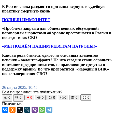
В России снова раздаются призывы вернуть в судебную
практику смертную казнь
ПОЛНЫЙ ИММУНИТЕТ
«Проблема закрыта для общественных обсуждений» –
поговорили с юристами об уровне преступности в России и
последствиях СВО
«МЫ ПОДАЁМ НАШИМ РЕБЯТАМ ПАТРОНЫ!»
Какова роль бизнеса, одного из основных элементов
цепочки - волонтер-фронт? На что сегодня стали обращать
внимание предприниматели, направляющие средства в
поддержку армии? Во что превратится «народный ВПК»
после завершения СВО?
26 марта 2025, 10:45
Вам понравилась эта публикация?
👍
0
👎
0
❤
0
😆
0
😡
0
🤔
0
🙈
0
🧘‍♀️
0
Поделиться