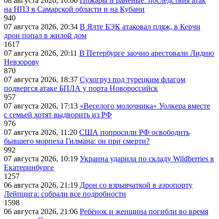
08 августа 2026, 10:00
Пожары и раненые: последствия атак
на НПЗ в Самарской области и на Кубани
940
07 августа 2026, 20:34
В Ялте БЭК атаковал пляж, в Керчи
дрон попал в жилой дом
1617
07 августа 2026, 20:11
В Петербурге заочно арестовали Лидию
Невзорову
870
07 августа 2026, 18:37
Сухогруз под турецким флагом
подвергся атаке БПЛА у порта Новороссийск
957
07 августа 2026, 17:13
«Веселого молочника» Уолкера вместе
с семьей хотят выдворить из РФ
976
07 августа 2026, 11:20
США попросили РФ освободить
бывшего морпеха Гилмана: он при смерти?
992
07 августа 2026, 10:19
Украина ударила по складу Wildberries в
Екатеринбурге
1257
06 августа 2026, 21:19
Дрон со взрывчаткой в аэропорту
Лейпцига: собрали все подробности
1598
06 августа 2026, 21:06
Ребёнок и женщина погибли во время