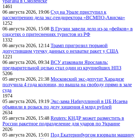
урагана в Смоленске
1461
06 августа 2026, 19:06
Суд на Урале приступил к
рассмотрению дела экс-гендиректора «ВСМПО-Ависма»
1252
06 августа 2026, 15:08
В Грузии завели дело из-за «фейков» в
соцсетях о притеснениях туристов из РФ
1332
06 августа 2026, 12:14
Трамп пригрозил тюрьмой
допустившим утечку данных о нехватке ракет у США
1221
06 августа 2026, 09:34
ВСУ атаковали Ярославль:
предварительной целью стал один из крупнейших НПЗ
5206
05 августа 2026, 21:38
Московский экс-депутат Харадизе
получила 4 года колонии, но вышла на свободу прямо в зале
суда
1974
05 августа 2026, 19:19
Экс-зама Набиуллиной в ЦБ Исаева
объявили в розыск по делу хищения 4 млрд рублей
2634
05 августа 2026, 15:48
Reuters: КНДР может разместить в
России ракетное подразделение для ударов по Украине
2026
05 августа 2026, 15:01
Под Екатеринбургом взорвали машину