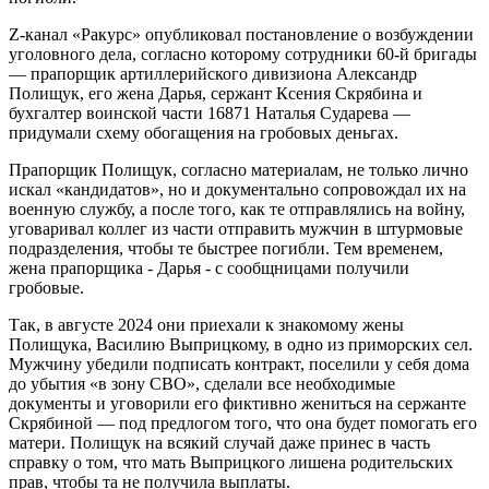
Z-канал «Ракурс» опубликовал постановление о возбуждении
уголовного дела, согласно которому сотрудники 60-й бригады
— прапорщик артиллерийского дивизиона Александр
Полищук, его жена Дарья, сержант Ксения Скрябина и
бухгалтер воинской части 16871 Наталья Сударева —
придумали схему обогащения на гробовых деньгах.
Прапорщик Полищук, согласно материалам, не только лично
искал «кандидатов», но и документально сопровождал их на
военную службу, а после того, как те отправлялись на войну,
уговаривал коллег из части отправить мужчин в штурмовые
подразделения, чтобы те быстрее погибли. Тем временем,
жена прапорщика - Дарья - с сообщницами получили
гробовые.
Так, в августе 2024 они приехали к знакомому жены
Полищука, Василию Выприцкому, в одно из приморских сел.
Мужчину убедили подписать контракт, поселили у себя дома
до убытия «в зону СВО», сделали все необходимые
документы и уговорили его фиктивно жениться на сержанте
Скрябиной — под предлогом того, что она будет помогать его
матери. Полищук на всякий случай даже принес в часть
справку о том, что мать Выприцкого лишена родительских
прав, чтобы та не получила выплаты.