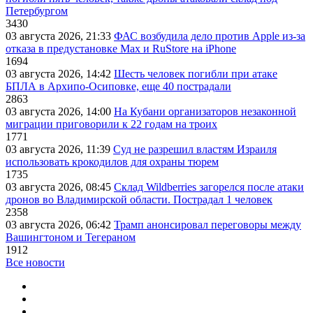
Петербургом
3430
03 августа 2026, 21:33
ФАС возбудила дело против Apple из-за
отказа в предустановке Max и RuStore на iPhone
1694
03 августа 2026, 14:42
Шесть человек погибли при атаке
БПЛА в Архипо-Осиповке, еще 40 пострадали
2863
03 августа 2026, 14:00
На Кубани организаторов незаконной
миграции приговорили к 22 годам на троих
1771
03 августа 2026, 11:39
Суд не разрешил властям Израиля
использовать крокодилов для охраны тюрем
1735
03 августа 2026, 08:45
Склад Wildberries загорелся после атаки
дронов во Владимирской области. Пострадал 1 человек
2358
03 августа 2026, 06:42
Трамп анонсировал переговоры между
Вашингтоном и Тегераном
1912
Все новости