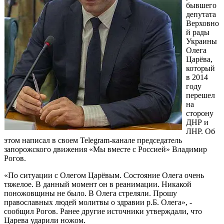
бывшего
депутата
Верховно
й рады
Украины
Олега
Царёва,
который
в 2014
году
перешел
на
сторону
ДНР и
ЛНР. Об
этом написал в своем Telegram-канале председатель
запорожского движения «Мы вместе с Россией» Владимир
Рогов.
«По ситуации с Олегом Царёвым. Состояние Олега очень
тяжелое. В данный момент он в реанимации. Никакой
поножовщины не было. В Олега стреляли. Прошу
православных людей молитвы о здравии р.Б. Олега», -
сообщил Рогов. Ранее другие источники утверждали, что
Царева ударили ножом.