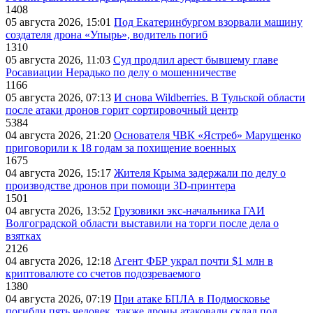
1408
05 августа 2026, 15:01
Под Екатеринбургом взорвали машину
создателя дрона «Упырь», водитель погиб
1310
05 августа 2026, 11:03
Суд продлил арест бывшему главе
Росавиации Нерадько по делу о мошенничестве
1166
05 августа 2026, 07:13
И снова Wildberries. В Тульской области
после атаки дронов горит сортировочный центр
5384
04 августа 2026, 21:20
Основателя ЧВК «Ястреб» Марущенко
приговорили к 18 годам за похищение военных
1675
04 августа 2026, 15:17
Жителя Крыма задержали по делу о
производстве дронов при помощи 3D‑принтера
1501
04 августа 2026, 13:52
Грузовики экс-начальника ГАИ
Волгоградской области выставили на торги после дела о
взятках
2126
04 августа 2026, 12:18
Агент ФБР украл почти $1 млн в
криптовалюте со счетов подозреваемого
1380
04 августа 2026, 07:19
При атаке БПЛА в Подмосковье
погибли пять человек, также дроны атаковали склад под