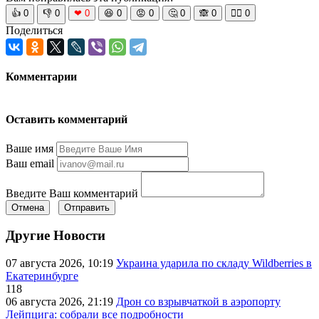
👍
0
👎
0
❤
0
😆
0
😡
0
🤔
0
🙈
0
🧘‍♀️
0
Поделиться
Комментарии
Оставить комментарий
Ваше имя
Ваш email
Введите Ваш комментарий
Отмена
Отправить
Другие Новости
07 августа 2026, 10:19
Украина ударила по складу Wildberries в
Екатеринбурге
118
06 августа 2026, 21:19
Дрон со взрывчаткой в аэропорту
Лейпцига: собрали все подробности