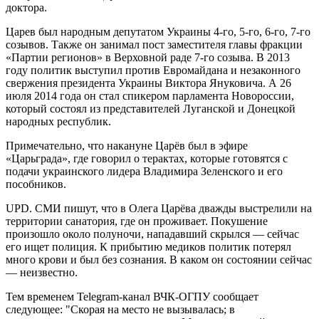
доктора.
Царев был народным депутатом Украины 4-го, 5-го, 6-го, 7-го
созывов. Также он занимал пост заместителя главы фракции
«Партии регионов» в Верховной раде 7-го созыва. В 2013
году политик выступил против Евромайдана и незаконного
свержения президента Украины Виктора Януковича. А 26
июля 2014 года он стал спикером парламента Новороссии,
который состоял из представителей Луганской и Донецкой
народных республик.
Примечательно, что накануне Царёв был в эфире
«Царьграда», где говорил о терактах, которые готовятся с
подачи украинского лидера Владимира Зеленского и его
пособников.
UPD. СМИ пишут, что в Олега Царёва дважды выстрелили на
территории санатория, где он проживает. Покушение
произошло около полуночи, нападавший скрылся — сейчас
его ищет полиция. К прибытию медиков политик потерял
много крови и был без сознания. В каком он состоянии сейчас
— неизвестно.
Тем временем Telegram-канал ВЧК-ОГПУ сообщает
следующее: "Скорая на место не вызывалась; в