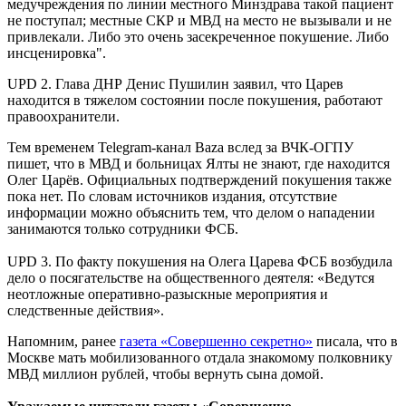
медучреждения по линии местного Минздрава такой пациент
не поступал; местные СКР и МВД на место не вызывали и не
привлекали. Либо это очень засекреченное покушение. Либо
инсценировка".
UPD 2. Глава ДНР Денис Пушилин заявил, что Царев
находится в тяжелом состоянии после покушения, работают
правоохранители.
Тем временем Telegram-канал Baza вслед за ВЧК-ОГПУ
пишет, что в МВД и больницах Ялты не знают, где находится
Олег Царёв. Официальных подтверждений покушения также
пока нет. По словам источников издания, отсутствие
информации можно объяснить тем, что делом о нападении
занимаются только сотрудники ФСБ.
UPD 3. По факту покушения на Олега Царева ФСБ возбудила
дело о посягательстве на общественного деятеля: «Ведутся
неотложные оперативно-разыскные мероприятия и
следственные действия».
Напомним, ранее
газета «Совершенно секретно»
писала, что в
Москве мать мобилизованного отдала знакомому полковнику
МВД миллион рублей, чтобы вернуть сына домой.