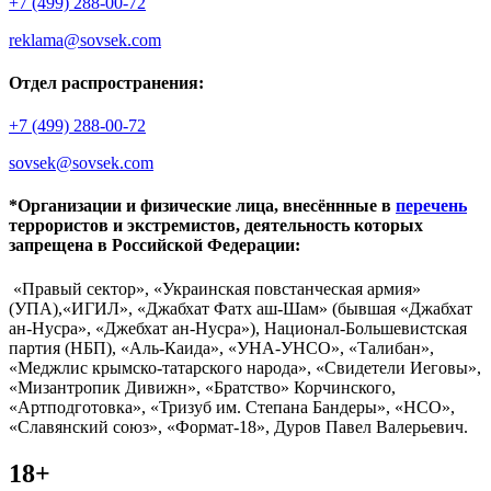
+7 (499) 288-00-72
reklama@sovsek.com
Отдел распространения:
+7 (499) 288-00-72
sovsek@sovsek.com
*Организации и физические лица, внесённные в
перечень
террористов и экстремистов, деятельность которых
запрещена в Российской Федерации:
«Правый сектор», «Украинская повстанческая армия»
(УПА),«ИГИЛ», «Джабхат Фатх аш-Шам» (бывшая «Джабхат
ан-Нусра», «Джебхат ан-Нусра»), Национал-Большевистская
партия (НБП), «Аль-Каида», «УНА-УНСО», «Талибан»,
«Меджлис крымско-татарского народа», «Свидетели Иеговы»,
«Мизантропик Дивижн», «Братство» Корчинского,
«Артподготовка», «Тризуб им. Степана Бандеры», «НСО»,
«Славянский союз», «Формат-18», Дуров Павел Валерьевич.
18+