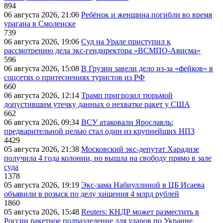
894
06 августа 2026, 21:06
Ребёнок и женщина погибли во время
урагана в Смоленске
739
06 августа 2026, 19:06
Суд на Урале приступил к
рассмотрению дела экс-гендиректора «ВСМПО-Ависма»
596
06 августа 2026, 15:08
В Грузии завели дело из-за «фейков» в
соцсетях о притеснениях туристов из РФ
660
06 августа 2026, 12:14
Трамп пригрозил тюрьмой
допустившим утечку данных о нехватке ракет у США
662
06 августа 2026, 09:34
ВСУ атаковали Ярославль:
предварительной целью стал один из крупнейших НПЗ
4429
05 августа 2026, 21:38
Московский экс-депутат Харадизе
получила 4 года колонии, но вышла на свободу прямо в зале
суда
1378
05 августа 2026, 19:19
Экс-зама Набиуллиной в ЦБ Исаева
объявили в розыск по делу хищения 4 млрд рублей
1860
05 августа 2026, 15:48
Reuters: КНДР может разместить в
России ракетное подразделение для ударов по Украине