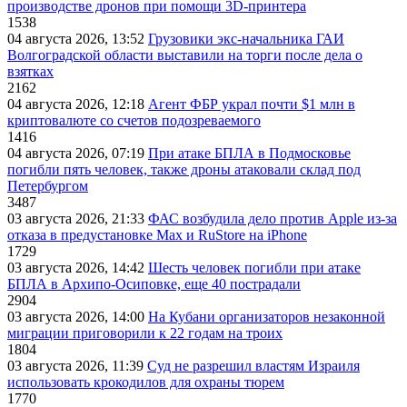
производстве дронов при помощи 3D‑принтера
1538
04 августа 2026, 13:52
Грузовики экс-начальника ГАИ
Волгоградской области выставили на торги после дела о
взятках
2162
04 августа 2026, 12:18
Агент ФБР украл почти $1 млн в
криптовалюте со счетов подозреваемого
1416
04 августа 2026, 07:19
При атаке БПЛА в Подмосковье
погибли пять человек, также дроны атаковали склад под
Петербургом
3487
03 августа 2026, 21:33
ФАС возбудила дело против Apple из-за
отказа в предустановке Max и RuStore на iPhone
1729
03 августа 2026, 14:42
Шесть человек погибли при атаке
БПЛА в Архипо-Осиповке, еще 40 пострадали
2904
03 августа 2026, 14:00
На Кубани организаторов незаконной
миграции приговорили к 22 годам на троих
1804
03 августа 2026, 11:39
Суд не разрешил властям Израиля
использовать крокодилов для охраны тюрем
1770