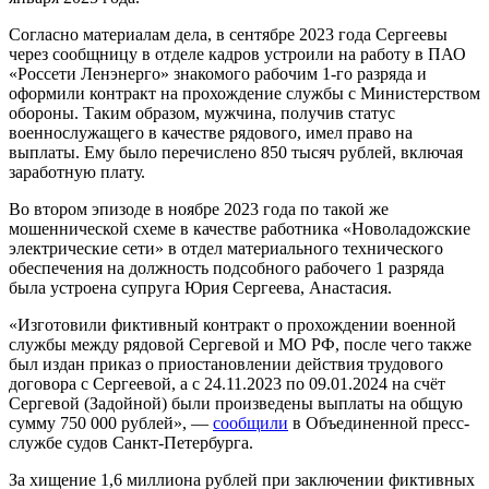
Согласно материалам дела, в сентябре 2023 года Сергеевы
через сообщницу в отделе кадров устроили на работу в ПАО
«Россети Ленэнерго» знакомого рабочим 1-го разряда и
оформили контракт на прохождение службы с Министерством
обороны. Таким образом, мужчина, получив статус
военнослужащего в качестве рядового, имел право на
выплаты. Ему было перечислено 850 тысяч рублей, включая
заработную плату.
Во втором эпизоде в ноябре 2023 года по такой же
мошеннической схеме в качестве работника «Новоладожские
электрические сети» в отдел материального технического
обеспечения на должность подсобного рабочего 1 разряда
была устроена супруга Юрия Сергеева, Анастасия.
«Изготовили фиктивный контракт о прохождении военной
службы между рядовой Сергевой и МО РФ, после чего также
был издан приказ о приостановлении действия трудового
договора с Сергеевой, а с 24.11.2023 по 09.01.2024 на счёт
Сергевой (Задойной) были произведены выплаты на общую
сумму 750 000 рублей», —
сообщили
в Объединенной пресс-
службе судов Санкт-Петербурга.
За хищение 1,6 миллиона рублей при заключении фиктивных