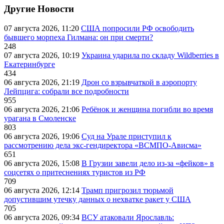
Другие Новости
07 августа 2026, 11:20
США попросили РФ освободить
бывшего морпеха Гилмана: он при смерти?
248
07 августа 2026, 10:19
Украина ударила по складу Wildberries в
Екатеринбурге
434
06 августа 2026, 21:19
Дрон со взрывчаткой в аэропорту
Лейпцига: собрали все подробности
955
06 августа 2026, 21:06
Ребёнок и женщина погибли во время
урагана в Смоленске
803
06 августа 2026, 19:06
Суд на Урале приступил к
рассмотрению дела экс-гендиректора «ВСМПО-Ависма»
651
06 августа 2026, 15:08
В Грузии завели дело из-за «фейков» в
соцсетях о притеснениях туристов из РФ
709
06 августа 2026, 12:14
Трамп пригрозил тюрьмой
допустившим утечку данных о нехватке ракет у США
705
06 августа 2026, 09:34
ВСУ атаковали Ярославль: