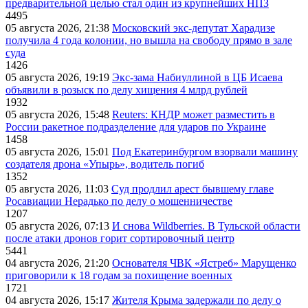
предварительной целью стал один из крупнейших НПЗ
4495
05 августа 2026, 21:38
Московский экс-депутат Харадизе
получила 4 года колонии, но вышла на свободу прямо в зале
суда
1426
05 августа 2026, 19:19
Экс-зама Набиуллиной в ЦБ Исаева
объявили в розыск по делу хищения 4 млрд рублей
1932
05 августа 2026, 15:48
Reuters: КНДР может разместить в
России ракетное подразделение для ударов по Украине
1458
05 августа 2026, 15:01
Под Екатеринбургом взорвали машину
создателя дрона «Упырь», водитель погиб
1352
05 августа 2026, 11:03
Суд продлил арест бывшему главе
Росавиации Нерадько по делу о мошенничестве
1207
05 августа 2026, 07:13
И снова Wildberries. В Тульской области
после атаки дронов горит сортировочный центр
5441
04 августа 2026, 21:20
Основателя ЧВК «Ястреб» Марущенко
приговорили к 18 годам за похищение военных
1721
04 августа 2026, 15:17
Жителя Крыма задержали по делу о