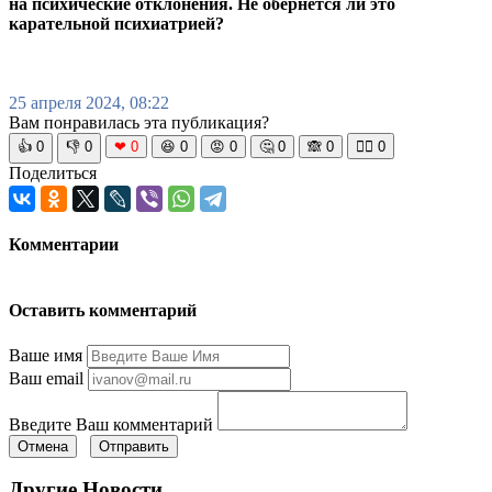
на психические отклонения. Не обернется ли это
карательной психиатрией?
25 апреля 2024, 08:22
Вам понравилась эта публикация?
👍
0
👎
0
❤
0
😆
0
😡
0
🤔
0
🙈
0
🧘‍♀️
0
Поделиться
Комментарии
Оставить комментарий
Ваше имя
Ваш email
Введите Ваш комментарий
Отмена
Отправить
Другие Новости