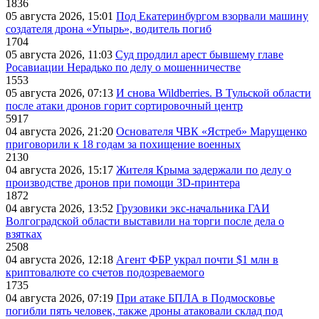
1836
05 августа 2026, 15:01
Под Екатеринбургом взорвали машину
создателя дрона «Упырь», водитель погиб
1704
05 августа 2026, 11:03
Суд продлил арест бывшему главе
Росавиации Нерадько по делу о мошенничестве
1553
05 августа 2026, 07:13
И снова Wildberries. В Тульской области
после атаки дронов горит сортировочный центр
5917
04 августа 2026, 21:20
Основателя ЧВК «Ястреб» Марущенко
приговорили к 18 годам за похищение военных
2130
04 августа 2026, 15:17
Жителя Крыма задержали по делу о
производстве дронов при помощи 3D‑принтера
1872
04 августа 2026, 13:52
Грузовики экс-начальника ГАИ
Волгоградской области выставили на торги после дела о
взятках
2508
04 августа 2026, 12:18
Агент ФБР украл почти $1 млн в
криптовалюте со счетов подозреваемого
1735
04 августа 2026, 07:19
При атаке БПЛА в Подмосковье
погибли пять человек, также дроны атаковали склад под