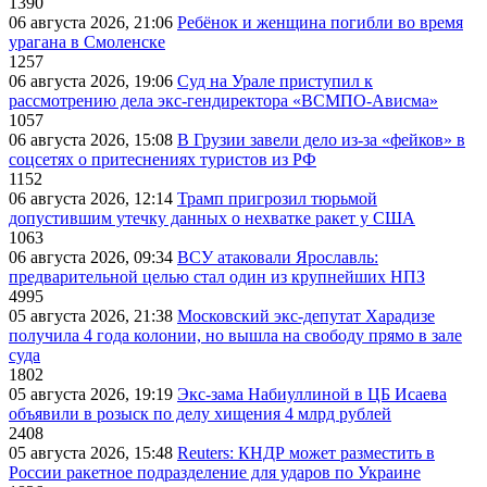
1390
06 августа 2026, 21:06
Ребёнок и женщина погибли во время
урагана в Смоленске
1257
06 августа 2026, 19:06
Суд на Урале приступил к
рассмотрению дела экс-гендиректора «ВСМПО-Ависма»
1057
06 августа 2026, 15:08
В Грузии завели дело из-за «фейков» в
соцсетях о притеснениях туристов из РФ
1152
06 августа 2026, 12:14
Трамп пригрозил тюрьмой
допустившим утечку данных о нехватке ракет у США
1063
06 августа 2026, 09:34
ВСУ атаковали Ярославль:
предварительной целью стал один из крупнейших НПЗ
4995
05 августа 2026, 21:38
Московский экс-депутат Харадизе
получила 4 года колонии, но вышла на свободу прямо в зале
суда
1802
05 августа 2026, 19:19
Экс-зама Набиуллиной в ЦБ Исаева
объявили в розыск по делу хищения 4 млрд рублей
2408
05 августа 2026, 15:48
Reuters: КНДР может разместить в
России ракетное подразделение для ударов по Украине