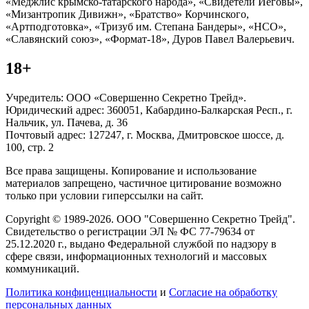
«Меджлис крымско-татарского народа», «Свидетели Иеговы»,
«Мизантропик Дивижн», «Братство» Корчинского,
«Артподготовка», «Тризуб им. Степана Бандеры», «НСО»,
«Славянский союз», «Формат-18», Дуров Павел Валерьевич.
18+
Учредитель: ООО «Совершенно Секретно Трейд».
Юридический адрес: 360051, Кабардино-Балкарская Респ., г.
Нальчик, ул. Пачева, д. 36
Почтовый адрес: 127247, г. Москва, Дмитровское шоссе, д.
100, стр. 2
Все права защищены. Копирование и использование
материалов запрещено, частичное цитирование возможно
только при условии гиперссылки на сайт.
Copyright © 1989-2026. ООО "Совершенно Секретно Трейд".
Свидетельство о регистрации ЭЛ № ФС 77-79634 от
25.12.2020 г., выдано Федеральной службой по надзору в
сфере связи, информационных технологий и массовых
коммуникаций.
Политика конфиценциальности
и
Согласие на обработку
персональных данных