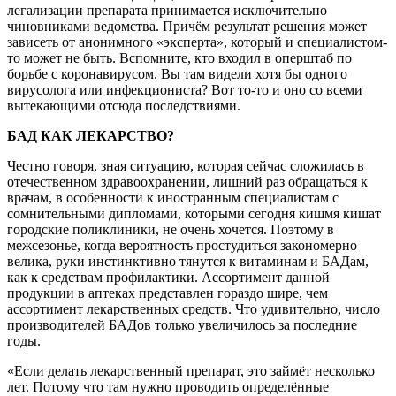
легализации препарата принимается исключительно
чиновниками ведомства. Причём результат решения может
зависеть от анонимного «эксперта», который и специалистом-
то может не быть. Вспомните, кто входил в оперштаб по
борьбе с коронавирусом. Вы там видели хотя бы одного
вирусолога или инфекциониста? Вот то-то и оно со всеми
вытекающими отсюда последствиями.
БАД КАК ЛЕКАРСТВО?
Честно говоря, зная ситуацию, которая сейчас сложилась в
отечественном здравоохранении, лишний раз обращаться к
врачам, в особенности к иностранным специалистам с
сомнительными дипломами, которыми сегодня кишмя кишат
городские поликлиники, не очень хочется. Поэтому в
межсезонье, когда вероятность простудиться закономерно
велика, руки инстинктивно тянутся к витаминам и БАДам,
как к средствам профилактики. Ассортимент данной
продукции в аптеках представлен гораздо шире, чем
ассортимент лекарственных средств. Что удивительно, число
производителей БАДов только увеличилось за последние
годы.
«Если делать лекарственный препарат, это займёт несколько
лет. Потому что там нужно проводить определённые