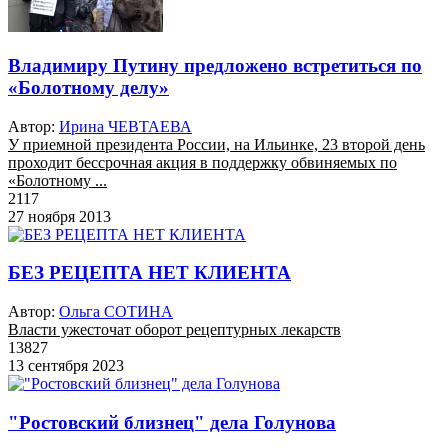
Владимиру Путину предложено встретиться по
«Болотному делу»
Автор:
Ирина ЧЕВТАЕВА
У приемной президента России, на Ильинке, 23 второй день
проходит бессрочная акция в поддержку обвиняемых по
«Болотному ...
2117
27 ноября 2013
БЕЗ РЕЦЕПТА НЕТ КЛИЕНТА
Автор:
Ольга СОТИНА
Власти ужесточат оборот рецептурных лекарств
13827
13 сентября 2023
"Ростовский близнец" дела Голунова