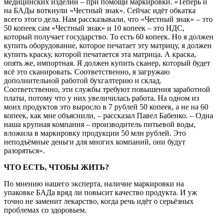
медицинских изделий – при помощи маркировки. «Теперь и
на БАДы воткнули «Честный знак». Сейчас идёт обкатка
всего этого дела. Нам рассказывали, что «Честный знак» – это
50 копеек сам «Честный знак» и 10 копеек – это НДС,
который получает государство. То есть 60 копеек. Но я должен
купить оборудование, которое печатает эту матрицу, я должен
купить краску, которой печатается эта матрица. А краска,
опять же, импортная. Я должен купить сканер, который будет
всё это сканировать. Соответственно, я загружаю
дополнительной работой бухгалтерию и склад.
Соответственно, эти службы требуют повышения заработной
платы, потому что у них увеличилась работа. На одном из
моих продуктов это выросло в 7 рублей 50 копеек, а не на 60
копеек, как мне объяснили, – рассказал Павел Бабенко. – Одна
наша крупная компания – производитель питьевой воды,
вложила в маркировку продукции 50 млн рублей. Это
неподъёмные деньги для многих компаний, они будут
разоряться».
ЧТО ЕСТЬ, ЧТОБЫ ЖИТЬ?
По мнению нашего эксперта, наличие маркировки на
упаковке БАДа вряд ли повысит качество продукта. И уж
точно не заменит лекарство, когда речь идёт о серьёзных
проблемах со здоровьем.