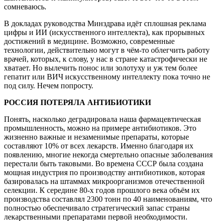
сомневаюсь.
В докладах руководства Минздрава идёт сплошная реклама
цифры и ИИ (искусственного интеллекта), как прорывных
достижений в медицине. Возможно, современные
технологии, действительно могут в чём-то облегчить работу
врачей, которых, к слову, у нас в стране катастрофически не
хватает. Но вылечить понос или золотуху и уж тем более
гепатит или ВИЧ искусственному интеллекту пока точно не
под силу. Нечем попросту.
РОССИЯ ПОТЕРЯЛА АНТИБИОТИКИ
Понять, насколько деградировала наша фармацевтическая
промышленность, можно на примере антибиотиков. Это
жизненно важные и незаменимые препараты, которые
составляют 10% от всех лекарств. Именно благодаря их
появлению, многие некогда смертельно опасные заболевания
перестали быть таковыми. Во времена СССР была создана
мощная индустрия по производству антибиотиков, которая
базировалась на штаммах микроорганизмов отечественной
селекции. К середине 80-х годов прошлого века объём их
производства составлял 2300 тонн по 40 наименованиям, что
полностью обеспечивало стратегический запас страны
лекарственными препаратами первой необходимости.