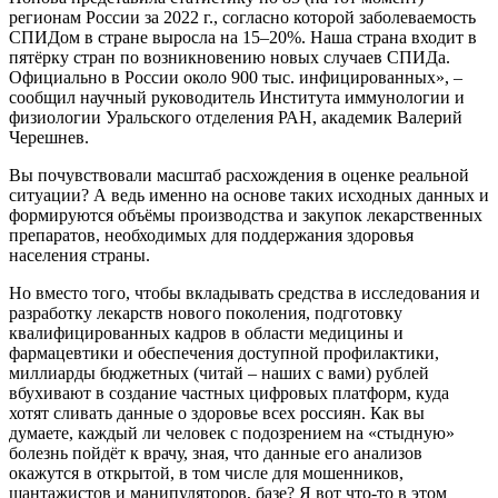
регионам России за 2022 г., согласно которой заболеваемость
СПИДом в стране выросла на 15–20%. Наша страна входит в
пятёрку стран по возникновению новых случаев СПИДа.
Официально в России около 900 тыс. инфицированных», –
сообщил научный руководитель Института иммунологии и
физиологии Уральского отделения РАН, академик Валерий
Черешнев.
Вы почувствовали масштаб расхождения в оценке реальной
ситуации? А ведь именно на основе таких исходных данных и
формируются объёмы производства и закупок лекарственных
препаратов, необходимых для поддержания здоровья
населения страны.
Но вместо того, чтобы вкладывать средства в исследования и
разработку лекарств нового поколения, подготовку
квалифицированных кадров в области медицины и
фармацевтики и обеспечения доступной профилактики,
миллиарды бюджетных (читай – наших с вами) рублей
вбухивают в создание частных цифровых платформ, куда
хотят сливать данные о здоровье всех россиян. Как вы
думаете, каждый ли человек с подозрением на «стыдную»
болезнь пойдёт к врачу, зная, что данные его анализов
окажутся в открытой, в том числе для мошенников,
шантажистов и манипуляторов, базе? Я вот что-то в этом