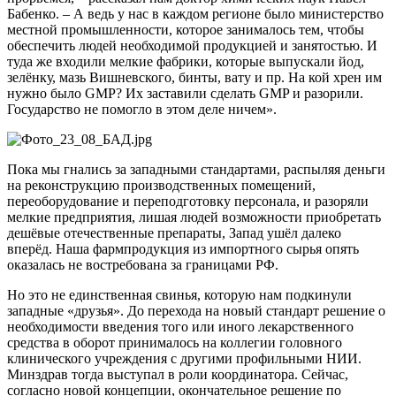
Бабенко. – А ведь у нас в каждом регионе было министерство
местной промышленности, которое занималось тем, чтобы
обеспечить людей необходимой продукцией и занятостью. И
туда же входили мелкие фабрики, которые выпускали йод,
зелёнку, мазь Вишневского, бинты, вату и пр. На кой хрен им
нужно было GMP? Их заставили сделать GMP и разорили.
Государство не помогло в этом деле ничем».
Пока мы гнались за западными стандартами, распыляя деньги
на реконструкцию производственных помещений,
переоборудование и переподготовку персонала, и разоряли
мелкие предприятия, лишая людей возможности приобретать
дешёвые отечественные препараты, Запад ушёл далеко
вперёд. Наша фармпродукция из импортного сырья опять
оказалась не востребована за границами РФ.
Но это не единственная свинья, которую нам подкинули
западные «друзья». До перехода на новый стандарт решение о
необходимости введения того или иного лекарственного
средства в оборот принималось на коллегии головного
клинического учреждения с другими профильными НИИ.
Минздрав тогда выступал в роли координатора. Сейчас,
согласно новой концепции, окончательное решение по