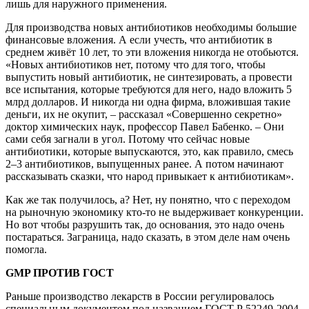
лишь для наружного применения.
Для производства новых антибиотиков необходимы большие
финансовые вложения. А если учесть, что антибиотик в
среднем живёт 10 лет, то эти вложения никогда не отобьются.
«Новых антибиотиков нет, потому что для того, чтобы
выпустить новый антибиотик, не синтезировать, а провести
все испытания, которые требуются для него, надо вложить 5
млрд долларов. И никогда ни одна фирма, вложившая такие
деньги, их не окупит, – рассказал «Совершенно секретно»
доктор химических наук, профессор Павел Бабенко. – Они
сами себя загнали в угол. Потому что сейчас новые
антибиотики, которые выпускаются, это, как правило, смесь
2–3 антибиотиков, выпущенных ранее. А потом начинают
рассказывать сказки, что народ привыкает к антибиотикам».
Как же так получилось, а? Нет, ну понятно, что с переходом
на рыночную экономику кто-то не выдерживает конкуренции.
Но вот чтобы разрушить так, до основания, это надо очень
постараться. Заграница, надо сказать, в этом деле нам очень
помогла.
GMP ПРОТИВ ГОСТ
Раньше производство лекарств в России регулировалось
специальным документом под названием ГОСТ Р 52249-2004