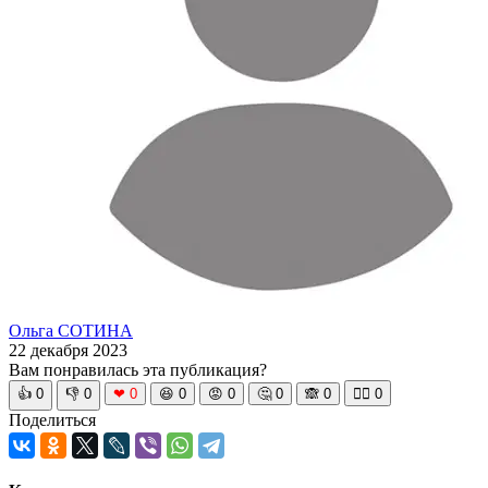
Ольга СОТИНА
22 декабря 2023
Вам понравилась эта публикация?
👍
0
👎
0
❤
0
😆
0
😡
0
🤔
0
🙈
0
🧘‍♀️
0
Поделиться