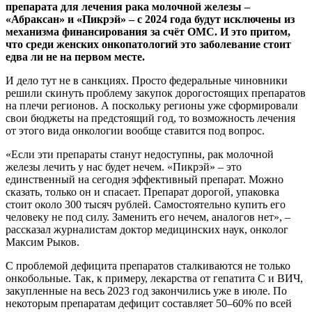
препарата для лечения рака молочной железы –
«Абраксан» и «Пикрэй» – с 2024 года будут исключены из
механизма финансирования за счёт ОМС. И это притом,
что среди женских онкопатологий это заболевание стоит
едва ли не на первом месте.
И дело тут не в санкциях. Просто федеральные чиновники
решили скинуть проблему закупок дорогостоящих препаратов
на плечи регионов. А поскольку регионы уже сформировали
свои бюджеты на предстоящий год, то возможность лечения
от этого вида онкологии вообще ставится под вопрос.
«Если эти препараты станут недоступны, рак молочной
железы лечить у нас будет нечем. «Пикрэй» – это
единственный на сегодня эффективный препарат. Можно
сказать, только он и спасает. Препарат дорогой, упаковка
стоит около 300 тысяч рублей. Самостоятельно купить его
человеку не под силу. Заменить его нечем, аналогов нет», –
рассказал журналистам доктор медицинских наук, онколог
Максим Рыков.
С проблемой дефицита препаратов сталкиваются не только
онкобольные. Так, к примеру, лекарства от гепатита С и ВИЧ,
закупленные на весь 2023 год закончились уже в июле. По
некоторым препаратам дефицит составляет 50–60% по всей