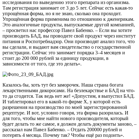
исследования по выведению этого препарата из организма.
Там регистрация занимает от 3 до 5 лет. Сейчас есть какая-то
упрощённая форма, но я не знаю, сколько она проходит.
Упрощённая форма применима по отношению к дженерикам.
Это аналогичные продукты, выпускаемые другой компанией,
– просветил нас профессор Павел Бабенко. – Если вы хотите
производить БАД, вы проводите свой продукт через институт
питания и Роспотребнадзор. Они производят анализ того, что
вы сделали, и выдают вам свидетельство о государственной
регистрации. Сейчас это занимает порядка 3–4 месяцев и
стоит до 200 000 рублей за единицу продукции, в
зависимости от того, где это делать».
Казалось бы, хоть тут без заморочек. Наша страна богата
лекарственными дикоросами. На безлекарствье и БАД на что-
то да сгодится. Так ведь нет же! «Допустим, я выпустил БАД.
И таблетировал его в какой-то фирме Х, у которой есть
разрешения на производство по моей зарегистрированной
рецептуре. И вот, условно говоря, эта фирма разорилась. И
для того, чтобы мне найти нового производителя, который
будет делать то же самое, я должен делать документы заново, –
рассказал нам Павел Бабенко. – Отдать 200000 рублей и
потерять 4 месяца. Почему так? Чтобы ещё раз подоить».