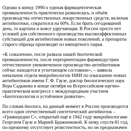
Однако к концу 1990-х единая фармацевтическая
промышленность практически развалилась, и объём
производства отечественных лекарственных средств, включая
антибиотики, сократился на 60%. Если брать сегодняшний
день, то картина и вовсе удручающая. В России просто нет
условий для собственного производства высокоэффективных
субстанций для антибиотиков новых поколений, а препараты
старого образца производят из импортного сырья.
«К сожалению, после развала нашей биотической
промышленности, после переориентации фарминдустрии
отечественное увековеченное производство антибиотиков
сейчас находится в угнетающем состоянии», – заявила
начальник отдела микробиологии НИИ по изысканию новых
антибиотиков имени Г. Ф. Гаузе, доктор биологических наук
Вера Садыкова в конце октября на Всероссийском научно-
практическом конгрессе с международным участием
«Биотехнология и устойчивое развитие».
По словам биолога, на данный момент в России производится
всего один отечественный синтетический антибиотик –
«Грамицидин С», открытый ещё в 1942 году микробиологами
Георгием Гаузе и Марией Бражниковой. К нему, спустя 81 год,
по-прежнему отсутствует резистентность, но он предназначен