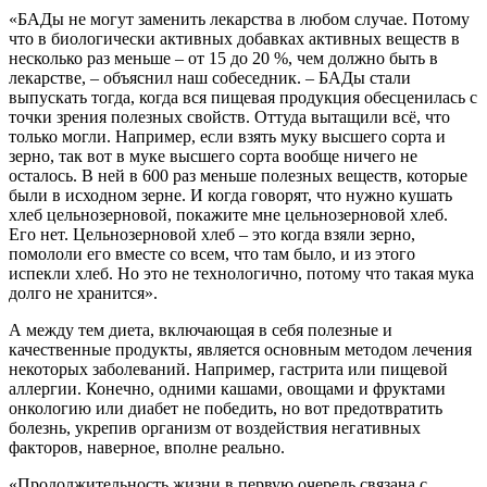
«БАДы не могут заменить лекарства в любом случае. Потому
что в биологически активных добавках активных веществ в
несколько раз меньше – от 15 до 20 %, чем должно быть в
лекарстве, – объяснил наш собеседник. – БАДы стали
выпускать тогда, когда вся пищевая продукция обесценилась с
точки зрения полезных свойств. Оттуда вытащили всё, что
только могли. Например, если взять муку высшего сорта и
зерно, так вот в муке высшего сорта вообще ничего не
осталось. В ней в 600 раз меньше полезных веществ, которые
были в исходном зерне. И когда говорят, что нужно кушать
хлеб цельнозерновой, покажите мне цельнозерновой хлеб.
Его нет. Цельнозерновой хлеб – это когда взяли зерно,
помололи его вместе со всем, что там было, и из этого
испекли хлеб. Но это не технологично, потому что такая мука
долго не хранится».
А между тем диета, включающая в себя полезные и
качественные продукты, является основным методом лечения
некоторых заболеваний. Например, гастрита или пищевой
аллергии. Конечно, одними кашами, овощами и фруктами
онкологию или диабет не победить, но вот предотвратить
болезнь, укрепив организм от воздействия негативных
факторов, наверное, вполне реально.
«Продолжительность жизни в первую очередь связана с