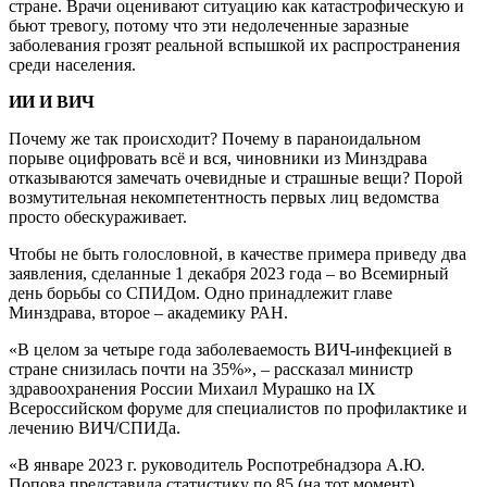
стране. Врачи оценивают ситуацию как катастрофическую и
бьют тревогу, потому что эти недолеченные заразные
заболевания грозят реальной вспышкой их распространения
среди населения.
ИИ И ВИЧ
Почему же так происходит? Почему в параноидальном
порыве оцифровать всё и вся, чиновники из Минздрава
отказываются замечать очевидные и страшные вещи? Порой
возмутительная некомпетентность первых лиц ведомства
просто обескураживает.
Чтобы не быть голословной, в качестве примера приведу два
заявления, сделанные 1 декабря 2023 года – во Всемирный
день борьбы со СПИДом. Одно принадлежит главе
Минздрава, второе – академику РАН.
«В целом за четыре года заболеваемость ВИЧ-инфекцией в
стране снизилась почти на 35%», – рассказал министр
здравоохранения России Михаил Мурашко на IX
Всероссийском форуме для специалистов по профилактике и
лечению ВИЧ/СПИДа.
«В январе 2023 г. руководитель Роспотребнадзора А.Ю.
Попова представила статистику по 85 (на тот момент)