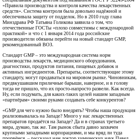
«Правила производства и контроля качества лекарственных
средств». Система контроля была довольно надёжной и
обеспечивала защиту от подделок. Но в 2010 году глава
Минздрава РФ Татьяна Голикова заявила о том, что
отечественные ГОСТы «плохо совместимы с международной
практикой» и что с 1 января 2014 года российские
производители обязаны перейти на новый стандарт GMP,
рекомендованный ВОЗ.
Стандарт GMP – это международная система норм
производства лекарств, медицинского оборудования,
диагностики, продуктов питания, пищевых добавок и
активных ингредиентов. Препараты, соответствующие этому
стандарту, могут продаваться на мировом рынке. Чиновникам,
предвкушавшим приличные барыши, наверное, и в голову
тогда не пришло, что их просто-напросто развели. Как всегда.
Ну, если подумать, для каких-таких целей нашим западным
«партнёрам» своими руками создавать себе конкурентов?
«GMP для чего нужно было внедрять? Чтобы наша продукция
реализовывалась на Западе? Много у нас лекарственных
препаратов продаётся на Западе? Да и в странах третьего
мира, думаю, так же. Там рынок сбыта давно захвачен
крупными западными корпорациями, и мы вряд ли туда
прорвёмся, – рассказал нам доктор химических наук Павел