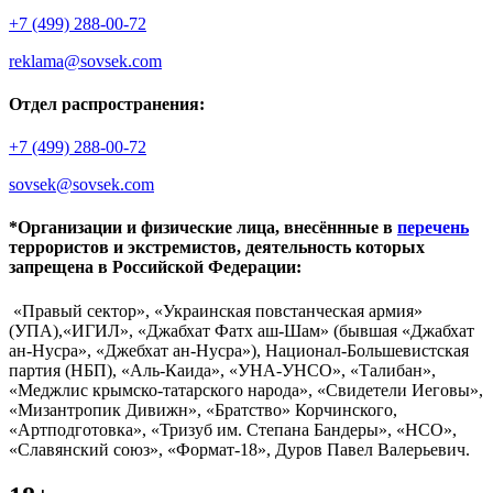
+7 (499) 288-00-72
reklama@sovsek.com
Отдел распространения:
+7 (499) 288-00-72
sovsek@sovsek.com
*Организации и физические лица, внесённные в
перечень
террористов и экстремистов, деятельность которых
запрещена в Российской Федерации:
«Правый сектор», «Украинская повстанческая армия»
(УПА),«ИГИЛ», «Джабхат Фатх аш-Шам» (бывшая «Джабхат
ан-Нусра», «Джебхат ан-Нусра»), Национал-Большевистская
партия (НБП), «Аль-Каида», «УНА-УНСО», «Талибан»,
«Меджлис крымско-татарского народа», «Свидетели Иеговы»,
«Мизантропик Дивижн», «Братство» Корчинского,
«Артподготовка», «Тризуб им. Степана Бандеры», «НСО»,
«Славянский союз», «Формат-18», Дуров Павел Валерьевич.