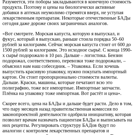
Разумеется, эти поборы закладываются в конечную стоимость
продукта. Поэтому и цены на биологически активные
добавки в аптеках неумолимо стремятся вверх, не уступая
лекарственным препаратам. Некоторые отечественные БАДы
сегодня даже дороже своих заграничных аналогов.
«Вот смотрите. Морская капуста, которую я выпускал, и
фукус, который я выпускаю, раньше стоила порядка 50–60
рублей за килограмм. Сейчас морская капуста стоит от 600 до
1500 рублей за килограмм. Это исходное сырьё. С конца 1990-
х сырьё подорожало в 10 раз. Дальше – логистика. Бензин
подорожал, соответственно, перевозки тоже подорожали, –
объяснил нам наш собеседник. – Упаковка. Если хочешь
выпустить красивую упаковку, нужно покупать импортный
картон. Он стоит пропорционально стоимости валюты.
Дальше. Краски, машины, которые печатают всю это
полиграфию, тоже все импортные. Импортные запчасти.
Плёнка на упаковку тоже импортная. Вот растёт и цена».
Скорее всего, цена на БАДы и дальше будет расти. Дело в том,
что пару месяцев назад правительственная комиссия по
законопроектной деятельности одобрила инициативу, которая
позволит врачам назначать пациентам БАДы и выписывать на
них рецепты. Регулировать структуру БАДов будут по
аналогии с контролем лекарственных препаратов и