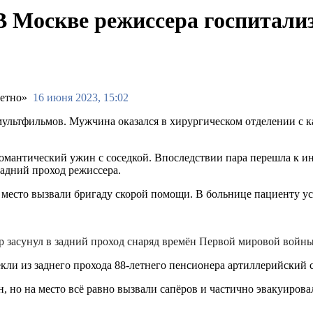
В Москве режиссера госпитали
16 июня 2023, 15:02
ультфильмов. Мужчина оказался в хирургическом отделении с к
омантический ужин с соседкой. Впоследствии пара перешла к и
задний проход режиссера.
а место вызвали бригаду скорой помощи. В больнице пациенту 
р засунул в задний проход снаряд времён Первой мировой войн
екли из заднего прохода 88-летнего пенсионера артиллерийски
 но на место всё равно вызвали сапёров и частично эвакуиров