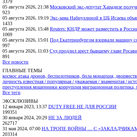
3379
05 августа 2026, 21:38
Московский экс-депутат Харадизе получи
923
05 августа 2026, 19:19
Экс-зама Набиуллиной в ЦБ Исаева объя
1433
05 августа 2026, 15:48
Reuters: КНДР может разместить в Росси
1069
05 августа 2026, 15:01
Под Екатеринбургом взорвали машину со
997
05 августа 2026, 11:03
Суд продлил арест бывшему главе Росав
891
Все новости
ГЛАВНЫЕ ТЕМЫ
космос
атака дронов, беспилотников, бпла
монархия, дворянств
личность известная / популярная / уважаемая / знаменитая / ис
преступления
мошенники
коррупция
миграционная политика,
Все теги
ЭКСКЛЮЗИВЫ
12 января 2023, 13:37
DUTY FREE НЕ ДЛЯ РОССИИ
199351
30 января 2024, 20:29
НЕ ЗА ЛЮДЕЙ
262717
31 мая 2024, 07:00
НА ТРОПЕ ВОЙНЫ … С «ЗАКЛАДЧИКА
203314