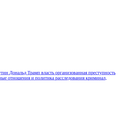
утин
Дональд Трамп
власть
организованная преступность
ные отношения и политика
расследования
криминал,