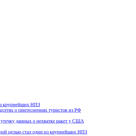
 из крупнейших НПЗ
оцсетях о притеснениях туристов из РФ
утечку данных о нехватке ракет у США
ьной целью стал один из крупнейших НПЗ