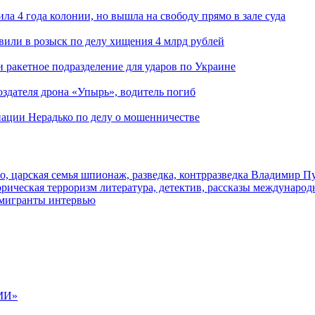
ла 4 года колонии, но вышла на свободу прямо в зале суда
вили в розыск по делу хищения 4 млрд рублей
и ракетное подразделение для ударов по Украине
здателя дрона «Упырь», водитель погиб
иации Нерадько по делу о мошенничестве
о, царская семья
шпионаж, разведка, контрразведка
Владимир П
торическая
терроризм
литература, детектив, рассказы
международ
 мигранты
интервью
МИ»