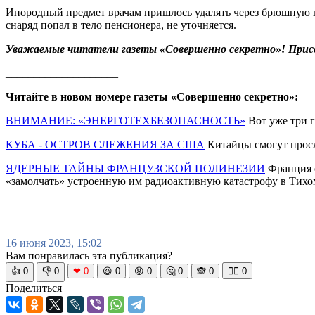
Инородный предмет врачам пришлось удалять через брюшную пол
снаряд попал в тело пенсионера, не уточняется.
Уважаемые читатели газеты «Совершенно секретно»! Прис
____________________
Читайте в новом номере газеты «Совершенно секретно»:
ВНИМАНИЕ: «ЭНЕРГОТЕХБЕЗОПАСНОСТЬ»
Вот уже три г
КУБА - ОСТРОВ СЛЕЖЕНИЯ ЗА США
Китайцы смогут просл
ЯДЕРНЫЕ ТАЙНЫ ФРАНЦУЗСКОЙ ПОЛИНЕЗИИ
Франция о
«замолчать» устроенную им радиоактивную катастрофу в Тихо
16 июня 2023, 15:02
Вам понравилась эта публикация?
👍
0
👎
0
❤
0
😆
0
😡
0
🤔
0
🙈
0
🧘‍♀️
0
Поделиться