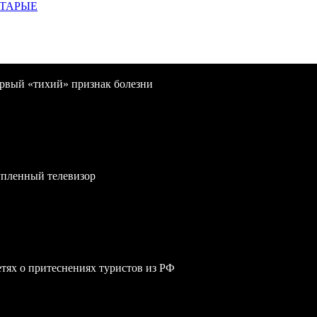
СТАРЫЕ
первый «тихий» признак болезни
упленный телевизор
сетях о притеснениях туристов из РФ