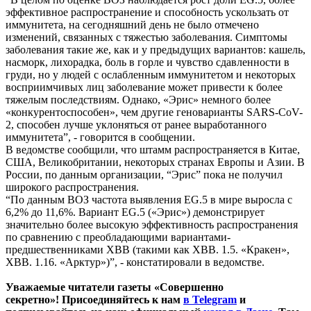
эффективное распространение и способность ускользать от
иммунитета, на сегодняшний день не было отмечено
изменений, связанных с тяжестью заболевания. Симптомы
заболевания такие же, как и у предыдущих вариантов: кашель,
насморк, лихорадка, боль в горле и чувство сдавленности в
груди, но у людей с ослабленным иммунитетом и некоторых
восприимчивых лиц заболевание может привести к более
тяжелым последствиям. Однако, «Эрис» немного более
«конкурентоспособен», чем другие геноварианты SARS-CoV-
2, способен лучше уклоняться от ранее выработанного
иммунитета”, - говорится в сообщении.
В ведомстве сообщили, что штамм распространяется в Китае,
США, Великобритании, некоторых странах Европы и Азии. В
России, по данным организации, “Эрис” пока не получил
широкого распространения.
“По данным ВОЗ частота выявления EG.5 в мире выросла с
6,2% до 11,6%. Вариант EG.5 («Эрис») демонстрирует
значительно более высокую эффективность распространения
по сравнению с преобладающими вариантами-
предшественниками XBB (такими как XBB. 1.5. «Кракен»,
XBB. 1.16. «Арктур»)”, - констатировали в ведомстве.
Уважаемые читатели газеты «Совершенно
секретно»! Присоединяйтесь к нам
в Telegram
и