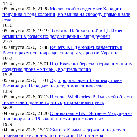
4780
05 августа 2026, 21:38
Московский экс-депутат Харадизе
получила 4 года колонии, но вышла на свободу прямо в зале
суда
1626
05 августа 2026, 19:19
Экс-зама Набиуллиной в ЦБ Исаева
объявили в розыск по делу хищения 4 млрд рублей
2197
05 августа 2026, 15:48
Reuters: КНДР может разместить в
России ракетное подразделение для ударов по Украине
1662
05 августа 2026, 15:01
Под Екатеринбургом взорвали машину
создателя дрона «Упырь», водитель погиб
1538
05 августа 2026, 11:03
Суд продлил арест бывшему главе
Росавиации Нерадько по делу о мошенничестве
1389
05 августа 2026, 07:13
И снова Wildberries. В Тульской области
после атаки дронов горит сортировочный центр
5688
04 августа 2026, 21:20
Основателя ЧВК «Ястреб» Марущенко
приговорили к 18 годам за похищение военных
1929
04 августа 2026, 15:17
Жителя Крыма задержали по делу о
производстве дронов при помощи 3D‑принтера