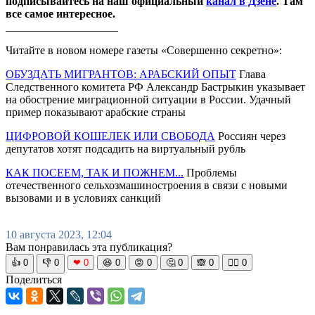
подписывайтесь на наш официальный
канал в Дзене
. Там
все самое интересное.
____________________
Читайте в новом номере газеты «Совершенно секретно»:
ОБУЗДАТЬ МИГРАНТОВ: АРАБСКИЙ ОПЫТ
Глава
Следственного комитета РФ Александр Бастрыкин указывает
на обострение миграционной ситуации в России. Удачный
пример показывают арабские страны
ЦИФРОВОЙ КОШЕЛЕК ИЛИ СВОБОДА
Россиян через
депутатов хотят подсадить на виртуальный рубль
КАК ПОСЕЕМ, ТАК И ПОЖНЕМ...
Проблемы
отечественного сельхозмашиностроения в связи с новыми
вызовами и в условиях санкций
10 августа 2023, 12:04
Вам понравилась эта публикация?
👍
0
👎
0
❤
0
😆
0
😡
0
🤔
0
🙈
0
🧘‍♀️
0
Поделиться