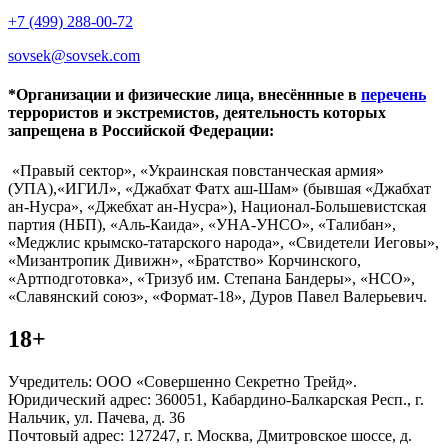
+7 (499) 288-00-72
sovsek@sovsek.com
*Организации и физические лица, внесённные в
перечень
террористов и экстремистов, деятельность которых
запрещена в Российской Федерации:
«Правый сектор», «Украинская повстанческая армия»
(УПА),«ИГИЛ», «Джабхат Фатх аш-Шам» (бывшая «Джабхат
ан-Нусра», «Джебхат ан-Нусра»), Национал-Большевистская
партия (НБП), «Аль-Каида», «УНА-УНСО», «Талибан»,
«Меджлис крымско-татарского народа», «Свидетели Иеговы»,
«Мизантропик Дивижн», «Братство» Корчинского,
«Артподготовка», «Тризуб им. Степана Бандеры», «НСО»,
«Славянский союз», «Формат-18», Дуров Павел Валерьевич.
18+
Учредитель: ООО «Совершенно Секретно Трейд».
Юридический адрес: 360051, Кабардино-Балкарская Респ., г.
Нальчик, ул. Пачева, д. 36
Почтовый адрес: 127247, г. Москва, Дмитровское шоссе, д.