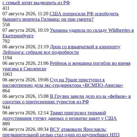
с семьей хотят выдворить из РФ
411
07 августа 2026, 11:20
США попросили РФ освободить
бывшего морпеха Гилмана: он при смерти?
558
07 августа 2026, 10:19
Украина ударила по складу Wildberries в
Екатеринбурге
792
06 августа 2026, 21:19
Дрон со взрывчаткой в аэропорту
Лейпцига: собрали все подробности
1194
06 августа 2026, 21:06
Ребёнок и женщина погибли во время
урагана в Смоленске
1063
06 августа 2026, 19:06
Суд на Урале приступил к
рассмотрению дела экс-гендиректора «ВСМПО-Ависма»
864
06 августа 2026, 15:08
В Грузии завели дело из-за «фейков» в
соцсетях о притеснениях туристов из РФ
944
06 августа 2026, 12:14
Трамп пригрозил тюрьмой
допустившим утечку данных о нехватке ракет у США
889
06 августа 2026, 09:34
ВСУ атаковали Ярославль:
предварительной целью стал один из крупнейших НПЗ