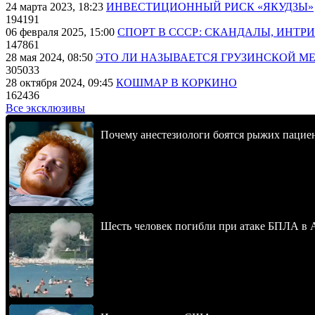
24 марта 2023, 18:23
ИНВЕСТИЦИОННЫЙ РИСК «ЯКУДЗЫ»
194191
06 февраля 2025, 15:00
СПОРТ В СССР: СКАНДАЛЫ, ИНТР
147861
28 мая 2024, 08:50
ЭТО ЛИ НАЗЫВАЕТСЯ ГРУЗИНСКОЙ М
305033
28 октября 2024, 09:45
КОШМАР В КОРКИНО
162436
Все эксклюзивы
Почему анестезиологи боятся рыжих пацие
Шесть человек погибли при атаке БПЛА в 