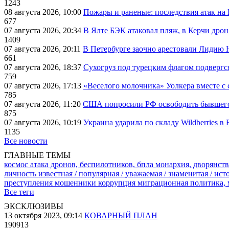
1243
08 августа 2026, 10:00
Пожары и раненые: последствия атак на
677
07 августа 2026, 20:34
В Ялте БЭК атаковал пляж, в Керчи дрон
1409
07 августа 2026, 20:11
В Петербурге заочно арестовали Лидию 
661
07 августа 2026, 18:37
Сухогруз под турецким флагом подвергс
759
07 августа 2026, 17:13
«Веселого молочника» Уолкера вместе с 
785
07 августа 2026, 11:20
США попросили РФ освободить бывшего 
875
07 августа 2026, 10:19
Украина ударила по складу Wildberries в
1135
Все новости
ГЛАВНЫЕ ТЕМЫ
космос
атака дронов, беспилотников, бпла
монархия, дворянств
личность известная / популярная / уважаемая / знаменитая / ис
преступления
мошенники
коррупция
миграционная политика,
Все теги
ЭКСКЛЮЗИВЫ
13 октября 2023, 09:14
КОВАРНЫЙ ПЛАН
190913