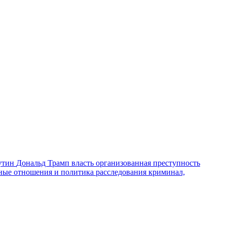
утин
Дональд Трамп
власть
организованная преступность
ные отношения и политика
расследования
криминал,