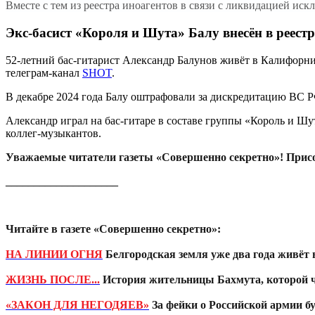
Вместе с тем из реестра иноагентов в связи с ликвидацией и
Экс-басист «Короля и Шута» Балу внесён в реест
52-летний бас-гитарист Александр Балунов живёт в Калифорни
телеграм-канал
SHOT
.
В декабре 2024 года Балу оштрафовали за дискредитацию ВС Р
Александр играл на бас-гитаре в составе группы «Король и Шут
коллег-музыкантов.
Уважаемые читатели газеты «Совершенно секретно»! Прис
____________________
Читайте в газете «Совершенно секретно»:
НА ЛИНИИ ОГНЯ
Белгородская земля уже два года живёт 
ЖИЗНЬ ПОСЛЕ...
История жительницы Бахмута, которой чу
«ЗАКОН ДЛЯ НЕГОДЯЕВ»
За фейки о Российской армии б