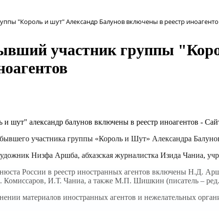
уппы "Король и шут" Александр Балунов включены в реестр иноагенто
ывший участник группы "Коро
ноагентов
бывшего участника группы «Король и Шут» Александра Балуно
художник Низфа Аршба, абхазская журналистка
Изида Чаниа, учр
инюста России в реестр иностранных агентов включены Н.Д. Ар
. Комиссаров, И.Т. Чаниа, а также М.П. Шишкин (писатель – ред.
транении материалов иностранных агентов и нежелательных орган