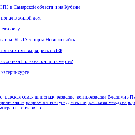
 НПЗ в Самарской области и на Кубани
 попал в жилой дом
Невзорову
я атаке БПЛА у порта Новороссийск
семьей хотят выдворить из РФ
морпеха Гилмана: он при смерти?
 Екатеринбурге
о, царская семья
шпионаж, разведка, контрразведка
Владимир П
торическая
терроризм
литература, детектив, рассказы
международ
 мигранты
интервью