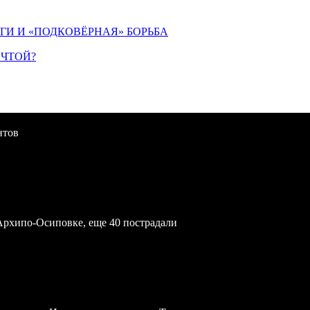
ИГИ И «ПОДКОВЁРНАЯ» БОРЬБА
ЕЧТОЙ?
нтов
Архипо-Осиповке, еще 40 пострадали