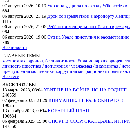
473
07 августа 2026, 10:19
Украина ударила по складу Wildberries в
684
06 августа 2026, 21:19
Дрон со взрывчаткой в аэропорту Лейпци
1115
06 августа 2026, 21:06
Ребёнок и женщина погибли во время ур
984
06 августа 2026, 19:06
Суд на Урале приступил к рассмотрени
789
Все новости
ГЛАВНЫЕ ТЕМЫ
космос
атака дронов, беспилотников, бпла
монархия, дворянств
личность известная / популярная / уважаемая / знаменитая / ис
преступления
мошенники
коррупция
миграционная политика,
Все теги
ЭКСКЛЮЗИВЫ
13 марта 2023, 08:04
УБИТ НЕ НА ВОЙНЕ, НО НА РОДИНЕ
240559
07 февраля 2023, 21:29
ВНИМАНИЕ, НЕ РАЗЫСКИВАЮТ!
190261
13 октября 2023, 09:14
КОВАРНЫЙ ПЛАН
190634
06 февраля 2025, 15:00
СПОРТ В СССР: СКАНДАЛЫ, ИНТР
147560