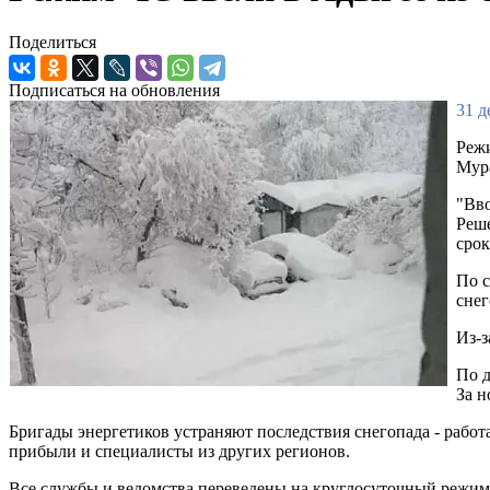
Поделиться
Подписаться на обновления
31 д
Режи
Мур
"Вво
Реше
срок
По с
снег
Из-з
По д
За н
Бригады энергетиков устраняют последствия снегопада - рабо
прибыли и специалисты из других регионов.
Все службы и ведомства переведены на круглосуточный режим