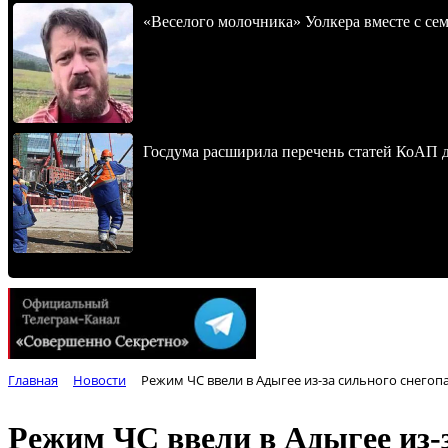
«Веселого молочника» Уолкера вместе с се
Госдума расширила перечень статей КоАП 
Главная
Новости
Режим ЧС ввели в Адыгее из-за сильного снегоп
Режим ЧС ввели в Адыгее из-з