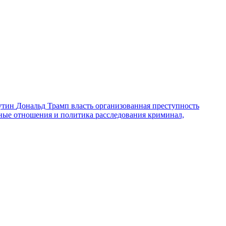
утин
Дональд Трамп
власть
организованная преступность
ные отношения и политика
расследования
криминал,