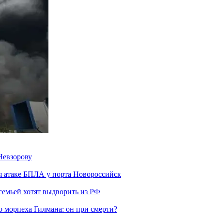
Невзорову
я атаке БПЛА у порта Новороссийск
семьей хотят выдворить из РФ
морпеха Гилмана: он при смерти?