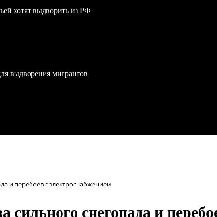
мьей хотят выдворить из РФ
для выдворения мигрантов
ада и перебоев с электроснабжением
а сильного снегопада и перебо