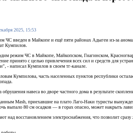
екабря 2025, 15:53
м ЧС введен в Майкопе и ещё пяти районах Адыгеи из-за анома
ат Кумпилов.
дим режим ЧС в Майкопе, Майкопском, Гиагинском, Красногва
ние принято с целью привлечения всех сил и средств для устр
и", - написал Кумпилов в своем тг-канале.
ловам Кумпилова, часть населенных пунктов республики осталась
опада.
а обрушения навеса во дворе частного дома в результате скопле
анным Mash, приехавшие на плато Лаго-Наки туристы вынуждены
очь выпало 80 см осадков — в горах опасно, может накрыть лави
тают над восстановлением электроснабжения, что позволит сраз
 работы.