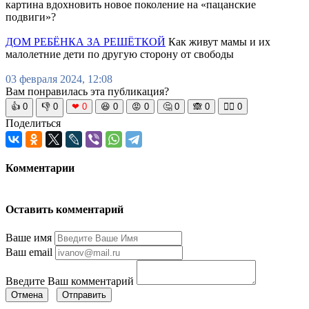
картина вдохновить новое поколение на «пацанские
подвиги»?
ДОМ РЕБЁНКА ЗА РЕШЁТКОЙ
Как живут мамы и их
малолетние дети по другую сторону от свободы
03 февраля 2024, 12:08
Вам понравилась эта публикация?
👍
0
👎
0
❤
0
😆
0
😡
0
🤔
0
🙈
0
🧘‍♀️
0
Поделиться
Комментарии
Оставить комментарий
Ваше имя
Ваш email
Введите Ваш комментарий
Отмена
Отправить