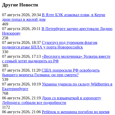
Другие Новости
07 августа 2026, 20:34
В Ялте БЭК атаковал пляж, в Керчи
дрон попал в жилой дом
469
07 августа 2026, 20:11
В Петербурге заочно арестовали Лидию
Невзорову
258
07 августа 2026, 18:37
Сухогруз под турецким флагом
подвергся атаке БПЛА у порта Новороссийск
330
07 августа 2026, 17:13
«Веселого молочника» Уолкера вместе
с семьей хотят выдворить из РФ
385
07 августа 2026, 11:20
США попросили РФ освободить
бывшего морпеха Гилмана: он при смерти?
539
07 августа 2026, 10:19
Украина ударила по складу Wildberries в
Екатеринбурге
768
06 августа 2026, 21:19
Дрон со взрывчаткой в аэропорту
Лейпцига: собрали все подробности
1172
06 августа 2026, 21:06
Ребёнок и женщина погибли во время