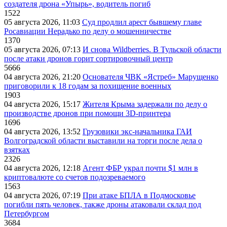
создателя дрона «Упырь», водитель погиб
1522
05 августа 2026, 11:03
Суд продлил арест бывшему главе
Росавиации Нерадько по делу о мошенничестве
1370
05 августа 2026, 07:13
И снова Wildberries. В Тульской области
после атаки дронов горит сортировочный центр
5666
04 августа 2026, 21:20
Основателя ЧВК «Ястреб» Марущенко
приговорили к 18 годам за похищение военных
1903
04 августа 2026, 15:17
Жителя Крыма задержали по делу о
производстве дронов при помощи 3D‑принтера
1696
04 августа 2026, 13:52
Грузовики экс-начальника ГАИ
Волгоградской области выставили на торги после дела о
взятках
2326
04 августа 2026, 12:18
Агент ФБР украл почти $1 млн в
криптовалюте со счетов подозреваемого
1563
04 августа 2026, 07:19
При атаке БПЛА в Подмосковье
погибли пять человек, также дроны атаковали склад под
Петербургом
3684