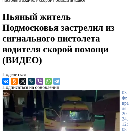
пистолета водителя скорой помощи (ВИДЕО)
Пьяный житель
Подмосковья застрелил из
сигнального пистолета
водителя скорой помощи
(ВИДЕО)
Поделиться
Подписаться на обновления
03
фе
вра
ля
20
24,
12:
08