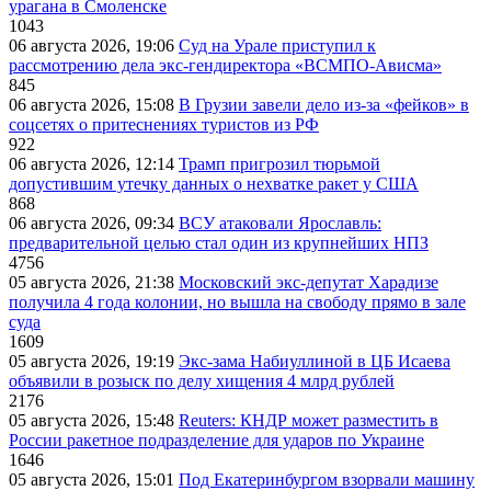
урагана в Смоленске
1043
06 августа 2026, 19:06
Суд на Урале приступил к
рассмотрению дела экс-гендиректора «ВСМПО-Ависма»
845
06 августа 2026, 15:08
В Грузии завели дело из-за «фейков» в
соцсетях о притеснениях туристов из РФ
922
06 августа 2026, 12:14
Трамп пригрозил тюрьмой
допустившим утечку данных о нехватке ракет у США
868
06 августа 2026, 09:34
ВСУ атаковали Ярославль:
предварительной целью стал один из крупнейших НПЗ
4756
05 августа 2026, 21:38
Московский экс-депутат Харадизе
получила 4 года колонии, но вышла на свободу прямо в зале
суда
1609
05 августа 2026, 19:19
Экс-зама Набиуллиной в ЦБ Исаева
объявили в розыск по делу хищения 4 млрд рублей
2176
05 августа 2026, 15:48
Reuters: КНДР может разместить в
России ракетное подразделение для ударов по Украине
1646
05 августа 2026, 15:01
Под Екатеринбургом взорвали машину