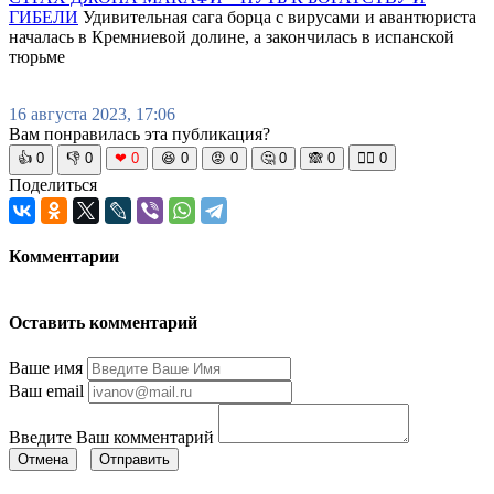
ГИБЕЛИ
Удивительная сага борца с вирусами и авантюриста
началась в Кремниевой долине, а закончилась в испанской
тюрьме
16 августа 2023, 17:06
Вам понравилась эта публикация?
👍
0
👎
0
❤
0
😆
0
😡
0
🤔
0
🙈
0
🧘‍♀️
0
Поделиться
Комментарии
Оставить комментарий
Ваше имя
Ваш email
Введите Ваш комментарий
Отмена
Отправить