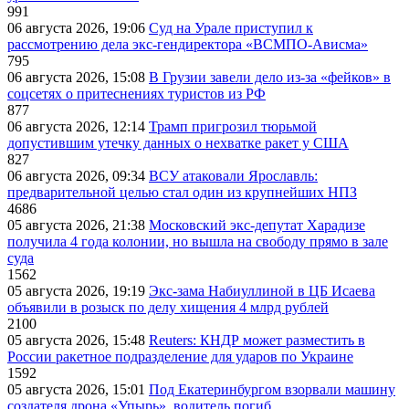
991
06 августа 2026, 19:06
Суд на Урале приступил к
рассмотрению дела экс-гендиректора «ВСМПО-Ависма»
795
06 августа 2026, 15:08
В Грузии завели дело из-за «фейков» в
соцсетях о притеснениях туристов из РФ
877
06 августа 2026, 12:14
Трамп пригрозил тюрьмой
допустившим утечку данных о нехватке ракет у США
827
06 августа 2026, 09:34
ВСУ атаковали Ярославль:
предварительной целью стал один из крупнейших НПЗ
4686
05 августа 2026, 21:38
Московский экс-депутат Харадизе
получила 4 года колонии, но вышла на свободу прямо в зале
суда
1562
05 августа 2026, 19:19
Экс-зама Набиуллиной в ЦБ Исаева
объявили в розыск по делу хищения 4 млрд рублей
2100
05 августа 2026, 15:48
Reuters: КНДР может разместить в
России ракетное подразделение для ударов по Украине
1592
05 августа 2026, 15:01
Под Екатеринбургом взорвали машину
создателя дрона «Упырь», водитель погиб