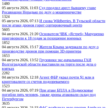
1480
05 августа 2026, 11:03
Суд продлил арест бывшему главе
Росавиации Нерадько по делу о мошенничестве
1324
05 августа 2026, 07:13
И снова Wildberries. В Тульской области
после атаки дронов горит сортировочный центр
5605
04 августа 2026, 21:20
Основателя ЧВК «Ястреб» Марущенко
приговорили к 18 годам за похищение военных
1852
04 августа 2026, 15:17
Жителя Крыма задержали по делу о
производстве дронов при помощи 3D‑принтера
1653
04 августа 2026, 13:52
Грузовики экс-начальника ГАИ
Волгоградской области выставили на торги после дела о
взятках
2282
04 августа 2026, 12:18
Агент ФБР украл почти $1 млн в
криптовалюте со счетов подозреваемого
1523
04 августа 2026, 07:19
При атаке БПЛА в Подмосковье
погибли пять человек, также дроны атаковали склад под
Петербургом
3635
03 августа 2026, 21:33
ФАС возбудила дело против Apple из-за