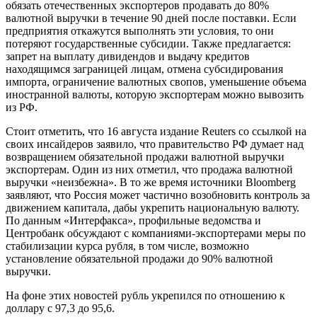
обязать отечественных экспортеров продавать до 80%
валютной выручки в течение 90 дней после поставки. Если
предприятия откажутся выполнять эти условия, то они
потеряют государственные субсидии. Также предлагается:
запрет на выплату дивидендов и выдачу кредитов
находящимся заграницей лицам, отмена субсидирования
импорта, ограничение валютных свопов, уменьшение объема
иностранной валюты, которую экспортерам можно вывозить
из РФ.
Стоит отметить, что 16 августа издание Reuters со ссылкой на
своих инсайдеров заявило, что правительство РФ думает над
возвращением обязательной продажи валютной выручки
экспортерам. Один из них отметил, что продажа валютной
выручки «неизбежна». В то же время источники Bloomberg
заявляют, что Россия может частично возобновить контроль за
движением капитала, дабы укрепить национальную валюту.
По данным «Интерфакса», профильные ведомства и
Центробанк обсуждают с компаниями-экспортерами меры по
стабилизации курса рубля, в том числе, возможно
установление обязательной продажи до 90% валютной
выручки.
На фоне этих новостей рубль укрепился по отношению к
доллару с 97,3 до 95,6.