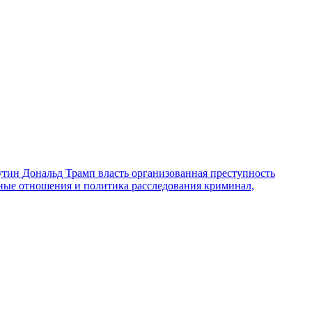
утин
Дональд Трамп
власть
организованная преступность
ные отношения и политика
расследования
криминал,