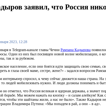
адыров заявил, что Россия ник
нваря 2023, 12:28
нваря в Telegram-канале главы Чечни
Рамзана Кадырова
появилос
осы. Один из них был посвящен новой волне мобилизации, о кот
ны, так и за рубежом.
ское население, если они боятся идти защищать свою семью, с
реть в глаза своей маме, сестре, жене?» - задался вопросом Рамз
м интервьюер спросил, к чему сейчас движется наша страна. На
, то людей мобилизовать нужно. И люди должны понимать и быть
м он отметил, что Россия великая и ядерная держава, а значит по
й борьбе. Мы можем нажать на кнопку – и салам алейкум! Как с
тся, чтобы эти шайтаны жили, а нас не было». Также Кадыров 
рации Владимира Путина: «Мы попадем в рай, а они – в ад».