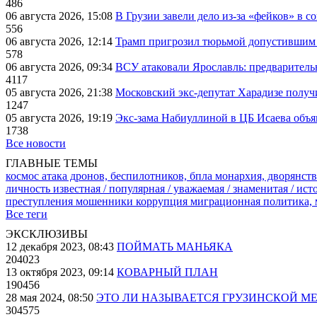
486
06 августа 2026, 15:08
В Грузии завели дело из-за «фейков» в с
556
06 августа 2026, 12:14
Трамп пригрозил тюрьмой допустившим 
578
06 августа 2026, 09:34
ВСУ атаковали Ярославль: предварител
4117
05 августа 2026, 21:38
Московский экс-депутат Харадизе получи
1247
05 августа 2026, 19:19
Экс-зама Набиуллиной в ЦБ Исаева объя
1738
Все новости
ГЛАВНЫЕ ТЕМЫ
космос
атака дронов, беспилотников, бпла
монархия, дворянств
личность известная / популярная / уважаемая / знаменитая / ис
преступления
мошенники
коррупция
миграционная политика,
Все теги
ЭКСКЛЮЗИВЫ
12 декабря 2023, 08:43
ПОЙМАТЬ МАНЬЯКА
204023
13 октября 2023, 09:14
КОВАРНЫЙ ПЛАН
190456
28 мая 2024, 08:50
ЭТО ЛИ НАЗЫВАЕТСЯ ГРУЗИНСКОЙ М
304575