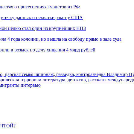
оцсетях о притеснениях туристов из РФ
утечку данных о нехватке ракет у США
ьной целью стал один из крупнейших НПЗ
ла 4 года колонии, но вышла на свободу прямо в зале суда
вили в розыск по делу хищения 4 млрд рублей
о, царская семья
шпионаж, разведка, контрразведка
Владимир П
торическая
терроризм
литература, детектив, рассказы
международ
 мигранты
интервью
ЕЧТОЙ?