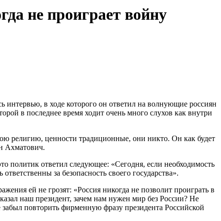
огда не проиграет войну
ь интервью, в ходе которого он ответил на волнующие россиян
орой в последнее время ходит очень много слухов как внутри
вою религию, ценности традиционные, они никто. Он как будет
ан Ахматович.
 это политик ответил следующее: «Сегодня, если необходимость
 ответственны за безопасность своего государства».
ражения ей не грозят: «Россия никогда не позволит проиграть в
казал наш президент, зачем нам нужен мир без России? Не
не забыл повторить фирменную фразу президента Российской