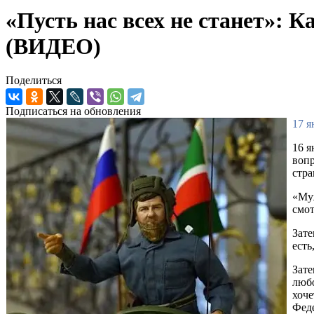
«Пусть нас всех не станет»: К
(ВИДЕО)
Поделиться
Подписаться на обновления
17 я
16 я
вопр
стра
«Муж
смот
Зате
есть
Зате
любо
хоче
Феде