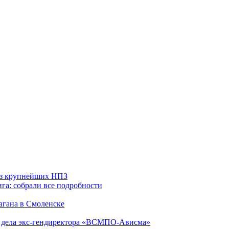
 из крупнейших НПЗ
га: собрали все подробности
агана в Смоленске
ю дела экс-гендиректора «ВСМПО-Ависма»