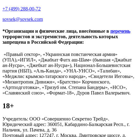
+7 (499) 288-00-72
sovsek@sovsek.com
*Организации и физические лица, внесённные в
перечень
террористов и экстремистов, деятельность которых
запрещена в Российской Федерации:
«Правый сектор», «Украинская повстанческая армия»
(УПА),«ИГИЛ», «Джабхат Фатх аш-Шам» (бывшая «Джабхат
ан-Нусра», «Джебхат ан-Нусра»), Национал-Большевистская
партия (НБП), «Аль-Каида», «УНА-УНСО», «Талибан»,
«Меджлис крымско-татарского народа», «Свидетели Иеговы»,
«Мизантропик Дивижн», «Братство» Корчинского,
«Артподготовка», «Тризуб им. Степана Бандеры», «НСО»,
«Славянский союз», «Формат-18», Дуров Павел Валерьевич.
18+
Учредитель: ООО «Совершенно Секретно Трейд».
Юридический адрес: 360051, Кабардино-Балкарская Респ., г.
Нальчик, ул. Пачева, д. 36
Почтовый адрес: 127247, г. Москва, Дмитровское шоссе, д.