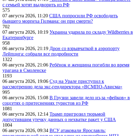
с семьей хотят выдворить из РФ
575
07 августа 2026, 11:20
США попросили РФ освободить
бывшего морпеха Гилмана: он при смерти?
702
07 августа 2026, 10:19
Украина ударила по складу Wildberries в
Екатеринбурге
958
06 августа 2026, 21:19
Дрон со взрывчаткой в аэропорту
Лейпцига: собрали все подробности
1322
06 августа 2026, 21:06
Ребёнок и женщина погибли во время
урагана в Смоленске
1193
06 августа 2026, 19:06
Суд на Урале приступил к
рассмотрению дела экс-гендиректора «ВСМПО-Ависма»
995
06 августа 2026, 15:08
В Грузии завели дело из-за «фейков» в
соцсетях о притеснениях туристов из РФ
1081
06 августа 2026, 12:14
Трамп пригрозил тюрьмой
допустившим утечку данных о нехватке ракет у США
1004
06 августа 2026, 09:34
ВСУ атаковали Ярославль:
предварительной целью стал один из крупнейших НПЗ