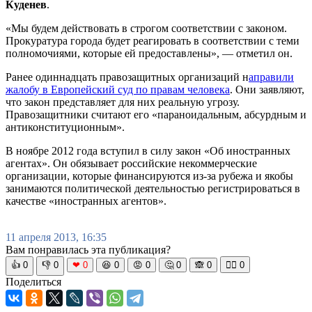
Куденев
.
«Мы будем действовать в строгом соответствии с законом.
Прокуратура города будет реагировать в соответствии с теми
полномочиями, которые ей предоставлены», — отметил он.
Ранее одиннадцать правозащитных организаций н
аправили
жалобу в Европейский суд по правам человека
. Они заявляют,
что закон представляет для них реальную угрозу.
Правозащитники считают его «параноидальным, абсурдным и
антиконституционным».
В ноябре 2012 года вступил в силу закон «Об иностранных
агентах». Он обязывает российские некоммерческие
организации, которые финансируются из-за рубежа и якобы
занимаются политической деятельностью регистрироваться в
качестве «иностранных агентов».
11 апреля 2013, 16:35
Вам понравилась эта публикация?
👍
0
👎
0
❤
0
😆
0
😡
0
🤔
0
🙈
0
🧘‍♀️
0
Поделиться