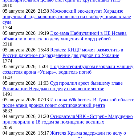
4910
05 августа 2026, 21:38
Московский экс-депутат Харадизе
получила 4 года колонии, но вышла на свободу прямо в зале
суда
1734
05 августа 2026, 19:19
Экс-зама Набиуллиной в ЦБ Исаева
объявили в розыск по делу хищения 4 млрд рублей
2318
05 августа 2026, 15:48
Reuters: КНДР может разместить в
России ракетное подразделение для ударов по Украине
1774
05 августа 2026, 15:01
Под Екатеринбургом взорвали машину
создателя дрона «Упырь», водитель погиб
1643
05 августа 2026, 11:03
Суд продлил арест бывшему главе
Росавиации Нерадько по делу о мошенничестве
1491
05 августа 2026, 07:13
И снова Wildberries. В Тульской области
после атаки дронов горит сортировочный центр
5833
04 августа 2026, 21:20
Основателя ЧВК «Ястреб» Марущенко
приговорили к 18 годам за похищение военных
2059
04 августа 2026, 15:17
Жителя Крыма задержали по делу о