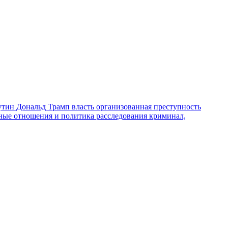
утин
Дональд Трамп
власть
организованная преступность
ные отношения и политика
расследования
криминал,