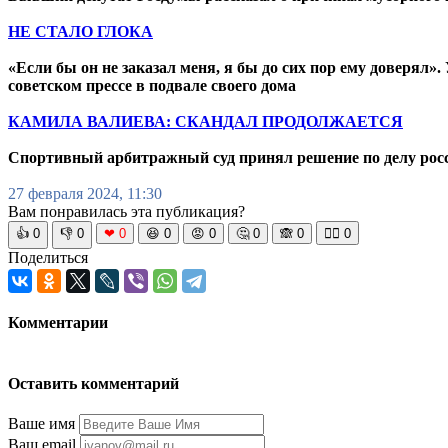
НЕ СТАЛО ГЛОКА
«Если бы он не заказал меня, я бы до сих пор ему доверял».
советском прессе в подвале своего дома
КАМИЛА ВАЛИЕВА: СКАНДАЛ ПРОДОЛЖАЕТСЯ
Спортивный арбитражный суд принял решение по делу росс
27 февраля 2024, 11:30
Вам понравилась эта публикация?
👍
0
👎
0
❤
0
😆
0
😡
0
🤔
0
🙈
0
🧘‍♀️
0
Поделиться
Комментарии
Оставить комментарий
Ваше имя
Ваш email