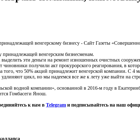
у принадлежащей венгерским бизнесменам.
 выделить эти деньги на ремонт изношенных очистных сооружен
нт чиновники получили акт прокурорского реагирования, в кот
за того, что 50% акций принадлежит венгерской компании. С 4 м
, удлиняют цикл, но мы надеемся все же к лету уже выйти на с
ской водной компании», основанной в 2016-м году в Екатеринб
ится Гомбасеги Янош.
оединяйтесь к нам в
Telegram
и подписывайтесь на наш офиц
коллапса