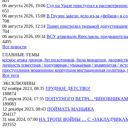
803
06 августа 2026, 19:06
Суд на Урале приступил к рассмотрени
651
06 августа 2026, 15:08
В Грузии завели дело из-за «фейков» в с
708
06 августа 2026, 12:14
Трамп пригрозил тюрьмой допустившим 
704
06 августа 2026, 09:34
ВСУ атаковали Ярославль: предварител
4495
Все новости
ГЛАВНЫЕ ТЕМЫ
космос
атака дронов, беспилотников, бпла
монархия, дворянств
личность известная / популярная / уважаемая / знаменитая / ис
преступления
мошенники
коррупция
миграционная политика,
Все теги
ЭКСКЛЮЗИВЫ
02 ноября 2023, 08:35
ТРУДНОЕ ДЕТСТВО!
188874
25 апреля 2024, 17:35
ПОПУТНОГО ВЕТРА... ЧИНОВНИКАМ
189083
12 декабря 2023, 08:43
ПОЙМАТЬ МАНЬЯКА
204117
31 мая 2024, 07:00
НА ТРОПЕ ВОЙНЫ … С «ЗАКЛАДЧИКА
203552