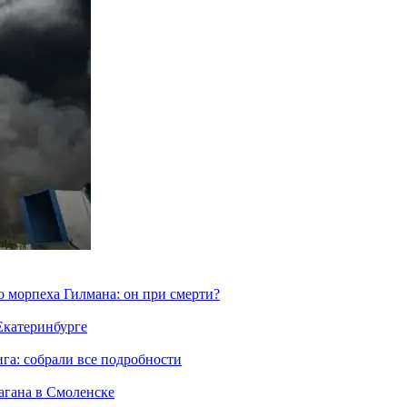
морпеха Гилмана: он при смерти?
 Екатеринбурге
га: собрали все подробности
агана в Смоленске