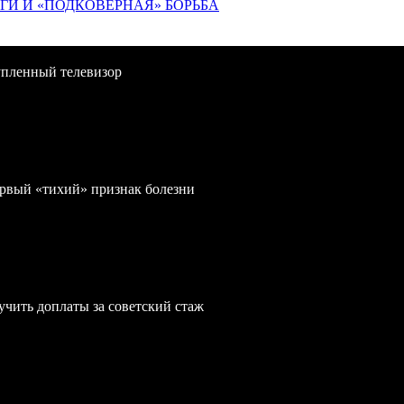
ИГИ И «ПОДКОВЁРНАЯ» БОРЬБА
упленный телевизор
первый «тихий» признак болезни
учить доплаты за советский стаж