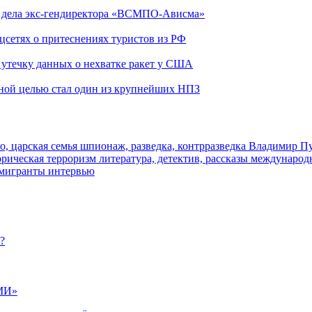
ю дела экс-гендиректора «ВСМПО-Ависма»
оцсетях о притеснениях туристов из РФ
утечку данных о нехватке ракет у США
ьной целью стал один из крупнейших НПЗ
о, царская семья
шпионаж, разведка, контрразведка
Владимир П
торическая
терроризм
литература, детектив, рассказы
международ
 мигранты
интервью
?
МИ»