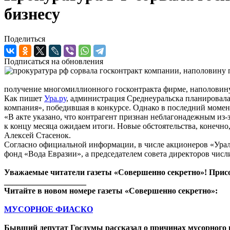
бизнесу
Поделиться
Подписаться на обновления
получение многомиллионного госконтракта фирме, наполовин
Как пишет
Ура.ру
, администрация Среднеуральска планировала
компания», победившая в конкурсе. Однако в последний моме
«В акте указано, что контрагент признан неблагонадежным из-
к концу месяца ожидаем итоги. Новые обстоятельства, конечно
Алексей Стасенок.
Согласно официальной информации, в числе акционеров «Ураль
фонд «Вода Евразии», а председателем совета директоров числ
Уважаемые читатели газеты «Совершенно секретно»! Прис
____________________
Читайте в новом номере газеты «Совершенно секретно»:
МУСОРНОЕ ФИАСКО
Бывший депутат Госдумы рассказал о причинах мусорного 