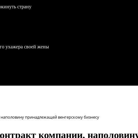
окинуть страну
го ухажера своей жены
, наполовину принадлежащей венгерскому бизнесу
контракт компании, наполовин