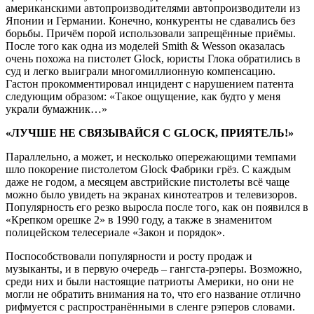
американскими автопроизводителями автопроизводители из
Японии и Германии. Конечно, конкуренты не сдавались без
борьбы. Причём порой использовали запрещённые приёмы.
После того как одна из моделей Smith & Wesson оказалась
очень похожа на пистолет Glock, юристы Глока обратились в
суд и легко выиграли многомиллионную компенсацию.
Гастон прокомментировал инцидент с нарушением патента
следующим образом: «Такое ощущение, как будто у меня
украли бумажник…»
«ЛУЧШЕ НЕ СВЯЗЫВАЙСЯ С GLOCK, ПРИЯТЕЛЬ!»
Параллельно, а может, и несколько опережающими темпами
шло покорение пистолетом Glock Фабрики грёз. С каждым
даже не годом, а месяцем австрийские пистолеты всё чаще
можно было увидеть на экранах кинотеатров и телевизоров.
Популярность его резко выросла после того, как он появился в
«Крепком орешке 2» в 1990 году, а также в знаменитом
полицейском телесериале «Закон и порядок».
Поспособствовали популярности и росту продаж и
музыканты, и в первую очередь – гангста-рэперы. Возможно,
среди них и были настоящие патриоты Америки, но они не
могли не обратить внимания на то, что его название отлично
рифмуется с распространёнными в сленге рэперов словами.