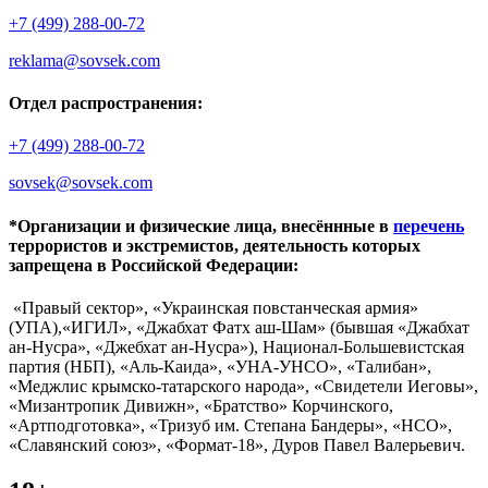
+7 (499) 288-00-72
reklama@sovsek.com
Отдел распространения:
+7 (499) 288-00-72
sovsek@sovsek.com
*Организации и физические лица, внесённные в
перечень
террористов и экстремистов, деятельность которых
запрещена в Российской Федерации:
«Правый сектор», «Украинская повстанческая армия»
(УПА),«ИГИЛ», «Джабхат Фатх аш-Шам» (бывшая «Джабхат
ан-Нусра», «Джебхат ан-Нусра»), Национал-Большевистская
партия (НБП), «Аль-Каида», «УНА-УНСО», «Талибан»,
«Меджлис крымско-татарского народа», «Свидетели Иеговы»,
«Мизантропик Дивижн», «Братство» Корчинского,
«Артподготовка», «Тризуб им. Степана Бандеры», «НСО»,
«Славянский союз», «Формат-18», Дуров Павел Валерьевич.