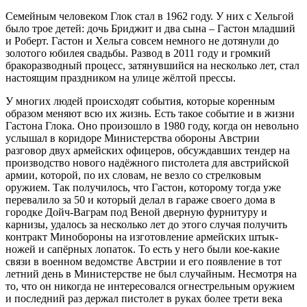
Семейным человеком Глок стал в 1962 году. У них с Хельгой
было трое детей: дочь Бриджит и два сына – Гастон младший
и Роберт. Гастон и Хельга совсем немного не дотянули до
золотого юбилея свадьбы. Развод в 2011 году и громкий
бракоразводный процесс, затянувшийся на несколько лет, стал
настоящим праздником на улице жёлтой прессы.
У многих людей происходят события, которые коренным
образом меняют всю их жизнь. Есть такое событие и в жизни
Гастона Глока. Оно произошло в 1980 году, когда он невольно
услышал в коридоре Министерства обороны Австрии
разговор двух армейских офицеров, обсуждавших тендер на
производство нового надёжного пистолета для австрийской
армии, которой, по их словам, не везло со стрелковым
оружием. Так получилось, что Гастон, которому тогда уже
перевалило за 50 и который делал в гараже своего дома в
городке Дойч-Ваграм под Веной дверную фурнитуру и
карнизы, удалось за несколько лет до этого случая получить
контракт Минобороны на изготовление армейских штык-
ножей и сапёрных лопаток. То есть у него были кое-какие
связи в военном ведомстве Австрии и его появление в тот
летний день в Министерстве не был случайным. Несмотря на
то, что он никогда не интересовался огнестрельным оружием
и последний раз держал пистолет в руках более трети века