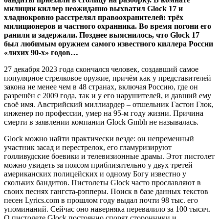
милиции киллер неожиданно выхватил Glock 17 и
хладнокровно расстрелял правоохранителей: трёх
милиционеров и частного охранника. Во время погони его
ранили и задержали. Позднее выяснилось, что Glock 17
был любимым оружием самого известного киллера России
«лихих 90-х» годов…
27 декабря 2023 года скончался человек, создавший самое
популярное стрелковое оружие, причём как у представителей
закона не менее чем в 48 странах, включая Россию, где он
разрешён с 2009 года, так и у его нарушителей, и давший ему
своё имя. Австрийский миллиардер – отшельник Гастон Глок,
инженер по профессии, умер на 95-м году жизни. Причина
смерти в заявлении компании Glock Gmbh не называлась.
Glock можно найти практически везде: он непременный
участник засад и перестрелок, его гламуризируют
голливудские боевики и телевизионные драмы. Этот пистолет
можно увидеть за поясом приблизительно у двух третей
американских полицейских и одному Богу известно у
скольких бандитов. Пистолеты Glock часто прославляют в
своих песнях гангста-рэпперы. Поиск в базе данных текстов
песен Lyrics.com в прошлом году выдал почти 98 тыс. его
упоминаний. Сейчас оно наверняка перевалило за 100 тысяч.
О пистолете Glock постоянно спорят сторонники и