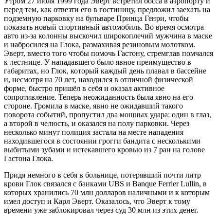
Утром 27 июля 1999 года Эверт встретил босса в аэропорту и
перед тем, как отвезти его в гостиницу, предложил заехать на
подземную парковку на бульваре Принца Генри, чтобы
показать новый спортивный автомобиль. Во время осмотра
авто из-за колонны выскочил широкоплечий мужчина в маске
и набросился на Глока, размахивая резиновым молотком.
Эверт, вместо того чтобы помочь Гастону, стремглав помчался
к лестнице. У нападавшего было явное преимущество в
габаритах, но Глок, который каждый день плавал в бассейне
и, несмотря на 70 лет, находился в отличной физической
форме, быстро пришёл в себя и оказал активное
сопротивление. Теперь неожиданность была явно на его
стороне. Громила в маске, явно не ожидавший такого
поворота событий, пропустил два мощных удара: один в глаз,
а второй в челюсть, и оказался на полу парковки. Через
несколько минут полиция застала на месте нападения
находившегося в состоянии грогги бандита с несколькими
выбитыми зубами и истекавшего кровью из 7 ран на голове
Гастона Глока.
Придя немного в себя в больнице, потерявший почти литр
крови Глок связался с банками UBS и Banque Ferrier Lullin, в
которых хранились 70 млн долларов наличными и к которым
имел доступ и Карл Эверт. Оказалось, что Эверт к тому
времени уже заблокировал через суд 30 млн из этих денег.