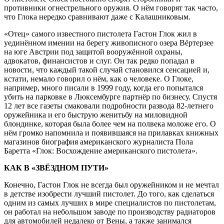
противники огнестрельного оружия. О нём говорят так часто,
что Глока нередко сравнивают даже с Калашниковым.
«Отец» самого известного пистолета Гастон Глок жил в
уединённом имении на берегу живописного озера Вёртерзее
на юге Австрии под защитой вооружённой охраны,
адвокатов, финансистов и слуг. Он так редко попадал в
новости, что каждый такой случай становился сенсацией и,
кстати, немало говорил о нём, как о человеке. О Глоке,
например, много писали в 1999 году, когда его попытался
убить на парковке в Люксембурге партнёр по бизнесу. Спустя
12 лет все газеты смаковали подробности развода 82-летнего
оружейника и его быструю женитьбу на миловидной
блондинке, которая была более чем на полвека моложе его. О
нём громко напомнила и появившаяся на прилавках книжных
магазинов биография американского журналиста Пола
Баретта «Глок: Восхождение американского пистолета».
КАК В «ЗВЁЗДНОМ ПУТИ»
Конечно, Гастон Глок не всегда был оружейником и не мечтал
в детстве изобрести лучший пистолет. До того, как сделаться
одним из самых лучших в мире специалистов по пистолетам,
он работал на небольшом заводе по производству радиаторов
для автомобилей недалеко от Вены, а также занимался