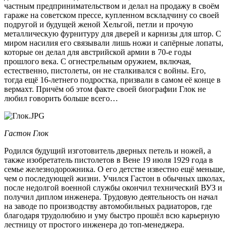
частным предпринимательством и делал на продажу в своём
гараже на советском прессе, купленном вскладчину со своей
подругой и будущей женой Хельгой, петли и прочую
металлическую фурнитуру для дверей и карнизы для штор. С
миром насилия его связывали лишь ножи и сапёрные лопаты,
которые он делал для австрийской армии в 70-е годы
прошлого века. С огнестрельным оружием, включая,
естественно, пистолеты, он не сталкивался с войны. Его,
тогда ещё 16-летнего подростка, призвали в самом её конце в
вермахт. Причём об этом факте своей биографии Глок не
любил говорить больше всего…
Гастон Глок
Родился будущий изготовитель дверных петель и ножей, а
также изобретатель пистолетов в Вене 19 июля 1929 года в
семье железнодорожника. О его детстве известно ещё меньше,
чем о последующей жизни. Учился Гастон в обычных школах,
после недолгой военной службы окончил технический ВУЗ и
получил диплом инженера. Трудовую деятельность он начал
на заводе по производству автомобильных радиаторов, где
благодаря трудолюбию и уму быстро прошёл всю карьерную
лестницу от простого инженера до топ-менеджера.