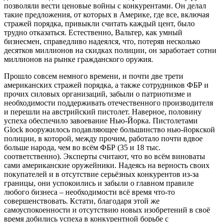
позволяли вести ценовые войны с конкурентами. Он делал
такие предложения, от которых в Америке, где все, включая
стражей порядка, привыкли считать каждый цент, было
трудно отказаться. Естественно, Вальтер, как умный
бизнесмен, справедливо надеялся, что, потеряв несколько
десятков миллионов на скидках полиции, он заработает сотни
миллионов на рынке гражданского оружия.
Прошло совсем немного времени, и почти две трети
американских стражей порядка, а также сотрудников ФБР и
прочих силовых организаций, забыли о патриотизме и
необходимости поддерживать отечественного производителя
и перешли на австрийский пистолет. Наверное, половину
успеха обеспечило завоевание Нью-Йорка. Пистолетами
Glock вооружилось подавляющее большинство нью-йоркской
полиции, в которой, между прочим, работало почти вдвое
больше народа, чем во всём ФБР (35 и 18 тыс.
соответственно). Эксперты считают, что во всём виноваты
сами американские оружейники. Надеясь на верность своих
покупателей и в отсутствие серьёзных конкурентов из-за
границы, они успокоились и забыли о главном правиле
любого бизнеса – необходимости всё время что-то
совершенствовать. Кстати, благодаря этой же
самоуспокоенности и отсутствию новых изобретений в своё
время добились успеха в конкурентной борьбе с