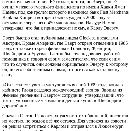
сомнительная история. Её создал, кстати, не Эверт, он её
купил у некого турецкого финансиста по имени Хакки Яман
Намли, под контролем которого находился банк First Merchants
Bank на Кипре и который был осуждён в 2000 году за
отмывание через него 450 млн долларов. На суде Намли
утверждал, что банк принадлежит не ему, а Карлу Эверту.
Эверт быстро стал публичным лицом Glock за пределами
Австрии. Кроме Америки, где Эверт открыл отделение в 1985
году, он также открыл филиалы в Гонконге, Франции,
Швейцарии и Уругвае. Гастон был очень доволен работой
помощника и говорил своим заместителям, что если с ним
что-то случится, они должны обращаться к Эверту, к которому
он, по его собственным словам, относится как к старшему
сыну.
«Отеческие» чувства улетучились весной 1999 года, когда в
кабинете Глока раздался междугородний звонок. Звонил из
Женевы уволенный Эвертом сотрудник, утверждавший, что
тот на украденные у компании деньги купил в Швейцарии
дорогой дом.
Сначала Гастон Глок отмахнулся от этих обвинений, посчитав
их местью, но осадок всё же остался. Для успокоения совести
он решил встретиться с Карлом и отправился в Люксембург.