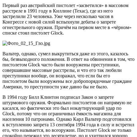
Первый раз австрийский пистолет «засветился» в массовом
расстреле в 1991 году в Киллине (Техас), где из него
застрелили 23 человека. Уже через несколько часов в
Конгрессе с новой силой вспыхнули дебаты о запрете
огнестрельного оружия. Причём на первом месте в «чёрном»
списке стоял пистолет Glock.
Вальтер, однако, сумел выкрутиться даже из этого, казалось
бы, безвыходного положения. В ответ на обвинения в том, что
пистолетом Glock часто были вооружены преступники,
совершавшие массовые расстрелы, и что его так любили
преступники вообще, он возражал, что если бы его
пистолетом были вооружены все добропорядочные граждане
Америки, то преступности уже давно бы не было.
В 1994 году Билл Клинтон подписал Закон о запрете
штурмового оружия. Формально пистолетов он напрямую не
касался, но фактически это был нокаутирующий удар по
Glock, потому что он ограничивал ёмкость магазина для
населения 10 патронами. Однако Карл Вальтер подготовился
к вступлению запрета 13 сентября 1994 года в силу и встретил
его, что называется, во всеоружии. Пистолет Glock не только
спокойно пережил это десятилетие, но и ухитрился хорошо