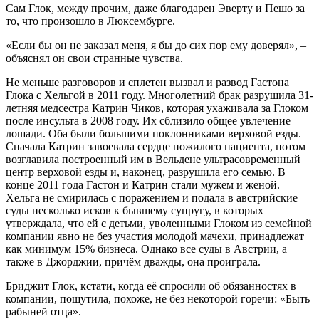
Сам Глок, между прочим, даже благодарен Эверту и Пешо за
то, что произошло в Люксембурге.
«Если бы он не заказал меня, я бы до сих пор ему доверял», –
объяснял он свои странные чувства.
Не меньше разговоров и сплетен вызвал и развод Гастона
Глока с Хельгой в 2011 году. Многолетний брак разрушила 31-
летняя медсестра Катрин Чиков, которая ухаживала за Глоком
после инсульта в 2008 году. Их сблизило общее увлечение –
лошади. Оба были большими поклонниками верховой езды.
Сначала Катрин завоевала сердце пожилого пациента, потом
возглавила построенный им в Вельдене ультрасовременный
центр верховой езды и, наконец, разрушила его семью. В
конце 2011 года Гастон и Катрин стали мужем и женой.
Хельга не смирилась с поражением и подала в австрийские
суды несколько исков к бывшему супругу, в которых
утверждала, что ей с детьми, уволенными Глоком из семейной
компании явно не без участия молодой мачехи, принадлежат
как минимум 15% бизнеса. Однако все суды в Австрии, а
также в Джорджии, причём дважды, она проиграла.
Бриджит Глок, кстати, когда её спросили об обязанностях в
компании, пошутила, похоже, не без некоторой горечи: «Быть
рабыней отца».