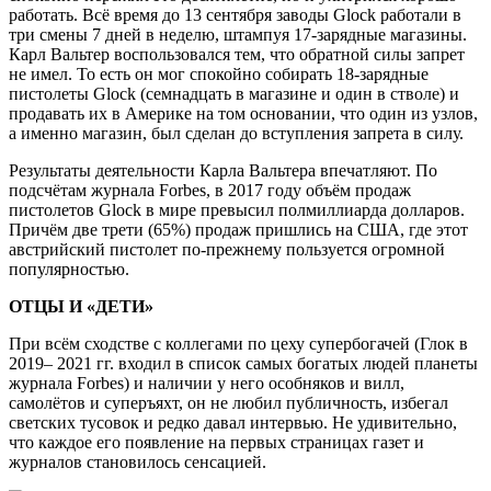
работать. Всё время до 13 сентября заводы Glock работали в
три смены 7 дней в неделю, штампуя 17-зарядные магазины.
Карл Вальтер воспользовался тем, что обратной силы запрет
не имел. То есть он мог спокойно собирать 18-зарядные
пистолеты Glock (семнадцать в магазине и один в стволе) и
продавать их в Америке на том основании, что один из узлов,
а именно магазин, был сделан до вступления запрета в силу.
Результаты деятельности Карла Вальтера впечатляют. По
подсчётам журнала Forbes, в 2017 году объём продаж
пистолетов Glock в мире превысил полмиллиарда долларов.
Причём две трети (65%) продаж пришлись на США, где этот
австрийский пистолет по-прежнему пользуется огромной
популярностью.
ОТЦЫ И «ДЕТИ»
При всём сходстве с коллегами по цеху супербогачей (Глок в
2019– 2021 гг. входил в список самых богатых людей планеты
журнала Forbes) и наличии у него особняков и вилл,
самолётов и суперъяхт, он не любил публичность, избегал
светских тусовок и редко давал интервью. Не удивительно,
что каждое его появление на первых страницах газет и
журналов становилось сенсацией.