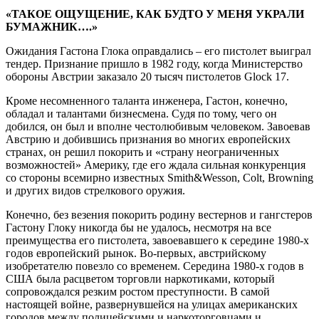
«ТАКОЕ ОЩУЩЕНИЕ, КАК БУДТО У МЕНЯ УКРАЛИ
БУМАЖНИК….»
Ожидания Гастона Глока оправдались – его пистолет выиграл
тендер. Признание пришло в 1982 году, когда Министерство
обороны Австрии заказало 20 тысяч пистолетов Glock 17.
Кроме несомненного таланта инженера, Гастон, конечно,
обладал и талантами бизнесмена. Судя по тому, чего он
добился, он был и вполне честолюбивым человеком. Завоевав
Австрию и добившись признания во многих европейских
странах, он решил покорить и «страну неограниченных
возможностей» Америку, где его ждала сильная конкуренция
со стороны всемирно известных Smith&Wesson, Colt, Browning
и других видов стрелкового оружия.
Конечно, без везения покорить родину вестернов и гангстеров
Гастону Глоку никогда бы не удалось, несмотря на все
преимущества его пистолета, завоевавшего к середине 1980-х
годов европейский рынок. Во-первых, австрийскому
изобретателю повезло со временем. Середина 1980-х годов в
США была расцветом торговли наркотиками, который
сопровождался резким ростом преступности. В самой
настоящей войне, развернувшейся на улицах американских
городов между полицейскими и наркоторговцами и