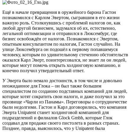
Ещё в начале превращения в оружейного барона Гастон
познакомился с Карлом Эвертом, сыгравшим в его жизни
важную роль. Столкнувшись с проблемой налогов он, как
любой другой бизнесмен, задумался об их, естественно,
легальной оптимизации и отправился в Люксембург, где
бизнес освобождён от налогов. Познакомился с Эвертом,
опытным консультантом по налогам, Гастон случайно. На
улице Люксембурга он подошёл к первому попавшемуся
человеку, которым по удивительному стечению обстоятельств
оказался Карл Эверт, поинтересовался, не знает ли он людей,
которые могут помочь открыть холдинговую компанию, и
конечно получил утвердительный ответ.
У Эверта было немало достоинств, в том числе и довольно
неожиданное для Глока – он был также большим
специалистом по созданию подставных компаний для людей,
которые хотят сократить свои налоги, и даже получил за это
прозвище «Чарли из Панамы». Переговоры о сотрудничестве
были недолгими. Гастон и Карл договорились, что компания
Эверта Unipatent станет холдинговой компанией для
подразделений и филиалов Glock Gmbh, которые Глок
создавал для продажи своего пистолета в разных странах.
Позднее, правда, выяснилось, что у Unipatent была