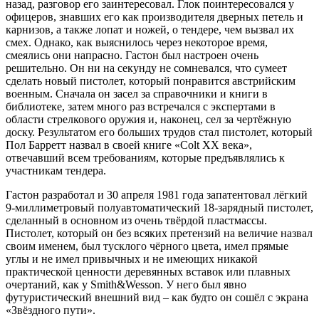
назад, разговор его заинтересовал. Глок поинтересовался у
офицеров, знавших его как производителя дверных петель и
карнизов, а также лопат и ножей, о тендере, чем вызвал их
смех. Однако, как выяснилось через некоторое время,
смеялись они напрасно. Гастон был настроен очень
решительно. Он ни на секунду не сомневался, что сумеет
сделать новый пистолет, который понравится австрийским
военным. Сначала он засел за справочники и книги в
библиотеке, затем много раз встречался с экспертами в
области стрелкового оружия и, наконец, сел за чертёжную
доску. Результатом его больших трудов стал пистолет, который
Пол Барретт назвал в своей книге «Colt ХХ века»,
отвечавший всем требованиям, которые предъявлялись к
участникам тендера.
Гастон разработал и 30 апреля 1981 года запатентовал лёгкий
9-миллиметровый полуавтоматический 18-зарядный пистолет,
сделанный в основном из очень твёрдой пластмассы.
Пистолет, который он без всяких претензий на величие назвал
своим именем, был тусклого чёрного цвета, имел прямые
углы и не имел привычных и не имеющих никакой
практической ценности деревянных вставок или плавных
очертаний, как у Smith&Wesson. У него был явно
футуристический внешний вид – как будто он сошёл с экрана
«Звёздного пути».