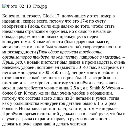
Конечно, пистолету Glock 17, получившему этот номер в
названии, скорее всего, потому что это 17-е по счёту
изобретение Глока, было ещё далеко до того, чтобы стать
идеальным стрелковым оружием, но с самого начала он
обладал рядом неоспоримых преимуществ перед
конкурентами. Кроме лёгкости (благодаря пластмассе,
металлическим в нём был только ствол), скорострельности и
многозарядности
(Глок вдвое превысил требование
организаторов тендера по количеству патронов в магазине. –
Прим. ред.)
, новый пистолет был дёшев в производстве, очень
надёжен, удобен, долговечен (вместо 30–40 тыс. выстрелов из
него можно сделать 300–350 тыс.), неприхотлив в работе и
отличался высокой точностью стрельбы. Из австрийского
пистолета легче стрелять, потому что в нём для спускового
механизма требуется усилие лишь 2,5 кг, а в Smith & Wesson –
более 6 кг. К тому же он был очень удобен в обращении,
потому что состоял всего лишь из 34 деталей и узлов, тогда
как у большинства конкурентов деталей было в 1,5–2 раза
больше. Испытывал он пистолет, кстати, в том же подвале.
Причём во время испытаний держал его в левой руке, чтобы в
случае разрыва сохранить правую руку и возможность
держать в руке карандаш и делать чертежи.