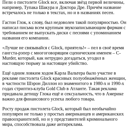
Пели о пистолете Glock все, включая звёзд первой величины,
например, Тупака Шакура и Доктора Дре. Причём название
встречалось не только в текстах, но и в названиях песен.
Гастон Глок, к слову, был недоволен такой популярностью. Он
написал письма всем крупным звукозаписывающим фирмам с
требованием не выпускать диски с песнями с упоминанием
названия его компании.
«Лучше не связывайся с Glock, приятель!» – пел в своё время
гангста-рэпер с многоговорящим сценическим именем – C-
Murder, который, как нетрудно догадаться, угодил в
настоящую тюрьму за настоящее убийство.
Ещё одним ловким ходом Карла Вальтера было участие в
рекламе пистолета Glock красивых полуобнажённых женщин,
в частности Шэрон Диллон из знаменитого в 1980-х и 1990-х
годах стриптиз-клуба Gold Club в Атланте. Такая реклама
придавала детищу Глока ещё и сексуальность, что в Америке
важно для финансового успеха любого товара.
Росту продаж пистолета Glock, который был необычайно
популярен не только у простых американцев и американских
правоохранителей, но и у представителей криминального
мира, способствовала даже антиреклама.