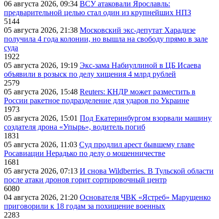
06 августа 2026, 09:34
ВСУ атаковали Ярославль:
предварительной целью стал один из крупнейших НПЗ
5144
05 августа 2026, 21:38
Московский экс-депутат Харадизе
получила 4 года колонии, но вышла на свободу прямо в зале
суда
1922
05 августа 2026, 19:19
Экс-зама Набиуллиной в ЦБ Исаева
объявили в розыск по делу хищения 4 млрд рублей
2579
05 августа 2026, 15:48
Reuters: КНДР может разместить в
России ракетное подразделение для ударов по Украине
1973
05 августа 2026, 15:01
Под Екатеринбургом взорвали машину
создателя дрона «Упырь», водитель погиб
1831
05 августа 2026, 11:03
Суд продлил арест бывшему главе
Росавиации Нерадько по делу о мошенничестве
1681
05 августа 2026, 07:13
И снова Wildberries. В Тульской области
после атаки дронов горит сортировочный центр
6080
04 августа 2026, 21:20
Основателя ЧВК «Ястреб» Марущенко
приговорили к 18 годам за похищение военных
2283