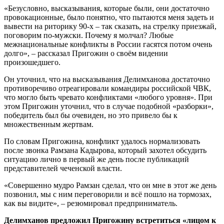
«Безусловно, высказывания, которые были, они достаточно
провокационные, было понятно, что пытаются меня задеть и
вывести на риторику 90-х – так сказать, на стрелку приезжай,
поговорим по-мужски. Почему я молчал? Любые
межнациональные конфликты в России гасятся потом очень
долго», – рассказал Пригожин о своём видении
произошедшего.
Он уточнил, что на высказывания Делимханова достаточно
противоречиво отреагировали командиры российской ЧВК,
что могло быть чревато конфликтами «любого уровня». При
этом Пригожин уточнил, что в случае подобной «разборки»,
победитель был бы очевиден, но это привело бы к
множественным жертвам.
По словам Пригожина, конфликт удалось нормализовать
после звонка Рамзана Кадырова, который захотел обсудить
ситуацию лично в первый же день после публикаций
представителей чеченской власти.
«Совершенно мудро Рамзан сделал, что он мне в этот же день
позвонил, мы с ним переговорили и всё пошло на тормозах,
как вы видите», – резюмировал предприниматель.
Делимханов предложил Пригожину встретиться «лицом к