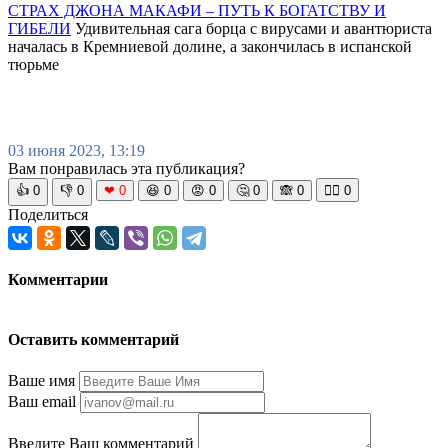
СТРАХ ДЖОНА МАКАФИ – ПУТЬ К БОГАТСТВУ И
ГИБЕЛИ
Удивительная сага борца с вирусами и авантюриста
началась в Кремниевой долине, а закончилась в испанской
тюрьме
03 июня 2023, 13:19
Вам понравилась эта публикация?
👍
0
👎
0
❤
0
😆
0
😡
0
🤔
0
🙈
0
🧘‍♀️
0
Поделиться
Комментарии
Оставить комментарий
Ваше имя
Ваш email
Введите Ваш комментарий