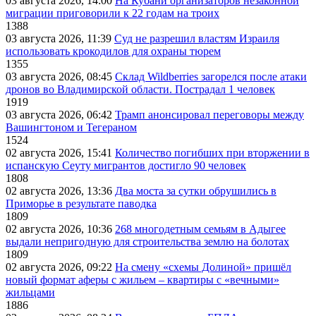
03 августа 2026, 14:00
На Кубани организаторов незаконной
миграции приговорили к 22 годам на троих
1388
03 августа 2026, 11:39
Суд не разрешил властям Израиля
использовать крокодилов для охраны тюрем
1355
03 августа 2026, 08:45
Склад Wildberries загорелся после атаки
дронов во Владимирской области. Пострадал 1 человек
1919
03 августа 2026, 06:42
Трамп анонсировал переговоры между
Вашингтоном и Тегераном
1524
02 августа 2026, 15:41
Количество погибших при вторжении в
испанскую Сеуту мигрантов достигло 90 человек
1808
02 августа 2026, 13:36
Два моста за сутки обрушились в
Приморье в результате паводка
1809
02 августа 2026, 10:36
268 многодетным семьям в Адыгее
выдали непригодную для строительства землю на болотах
1809
02 августа 2026, 09:22
На смену «схемы Долиной» пришёл
новый формат аферы с жильем – квартиры с «вечными»
жильцами
1886