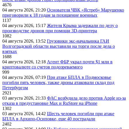
4676
04 августа 2026, 21:20
Основателя ЧВК «Ястреб» Марущенко
приговорили к 18 годам за похищение военных
1137
04 августа 2026, 15:17
Жителя Крыма задержали по делу о
производстве дронов при помощи 3D‑принтера
1082
04 августа 2026, 13:52
Грузовики экс-начальника ГАИ
Волгоградской области выставили на торги после дела о
взятках
1688
04 августа 2026, 12:18
Агент ФБР украл почти $1 млн в
криптовалюте со счетов подозреваемого
999
04 августа 2026, 07:19
При атаке БПЛА в Подмосковье
погибли пять человек, также дроны атаковали склад под
Петербургом
2921
03 августа 2026, 21:33
ФАС возбудила дело против Apple из-за
отказа в предустановке Max и RuStore на iPhone
1302
03 августа 2026, 14:42
Шесть человек погибли при атаке
БПЛА в Архипо-Осиповке, еще 40 пострадали
2402