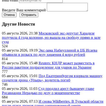
Ваш email
Введите Ваш комментарий
Отмена
Отправить
Другие Новости
05 августа 2026, 21:38
Московский экс-депутат Харадизе
получила 4 года колонии, но вышла на свободу прямо в зале
суда
524
05 августа 2026, 19:19
Экс-зама Набиуллиной в ЦБ Исаева
объявили в розыск по делу хищения 4 млрд рублей
814
05 августа 2026, 15:48
Reuters: КНДР может разместить в
России ракетное подразделение для ударов по Украине
777
05 августа 2026, 15:01
Под Екатеринбургом взорвали машину
создателя дрона «Упырь», водитель погиб
746
05 августа 2026, 11:03
Суд продлил арест бывшему главе
Росавиации Нерадько по делу о мошенничестве
684
05 августа 2026, 07:13
И снова Wildberries. В Тульской области
после атаки дронов горит сортировочный центр