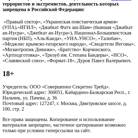
террористов и экстремистов, деятельность которых
запрещена в Российской Федерации:
«Правый сектор», «Украинская повстанческая армия»
(УПА),«ИГИЛ», «Джабхат Фатх аш-Шам» (бывшая «Джабхат
ан-Нусра», «Джебхат ан-Нусра»), Национал-Большевистская
партия (НБП), «Аль-Каида», «УНА-УНСО», «Талибан»,
«Меджлис крымско-татарского народа», «Свидетели Иеговы»,
«Мизантропик Дивижн», «Братство» Корчинского,
«Артподготовка», «Тризуб им. Степана Бандеры», «НСО»,
«Славянский союз», «Формат-18», Дуров Павел Валерьевич.
18+
Учредитель: ООО «Совершенно Секретно Трейд».
Юридический адрес: 360051, Кабардино-Балкарская Респ., г.
Нальчик, ул. Пачева, д. 36
Почтовый адрес: 127247, г. Москва, Дмитровское шоссе, д.
100, стр. 2
Все права защищены. Копирование и использование
материалов запрещено, частичное цитирование возможно
только при условии гиперссылки на сайт.