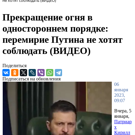
не хотят соблюдать (ВИДЕО)
Прекращение огня в
одностороннем порядке:
перемирие Путина не хотят
соблюдать (ВИДЕО)
Поделиться
Подписаться на обновления
06
января
2023,
09:07
Вчера, 5
января,
Патриар
х
Кирилл