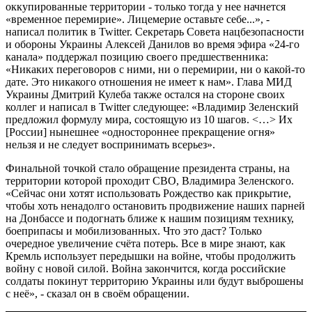
оккупированные территории - только тогда у нее начнется
«временное перемирие». Лицемерие оставьте себе...», -
написал политик в Twitter. Секретарь Совета нацбезопасности
и обороны Украины Алексей Данилов во время эфира «24-го
канала» поддержал позицию своего предшественника:
«Никаких переговоров с ними, ни о перемирии, ни о какой-то
дате. Это никакого отношения не имеет к нам». Глава МИД
Украины Дмитрий Кулеба также остался на стороне своих
коллег и написал в Twitter следующее: «Владимир Зеленский
предложил формулу мира, состоящую из 10 шагов. <…> Их
[России] нынешнее «одностороннее прекращение огня»
нельзя и не следует воспринимать всерьез».
Финальной точкой стало обращение президента страны, на
территории которой проходит СВО, Владимира Зеленского.
«Сейчас они хотят использовать Рождество как прикрытие,
чтобы хоть ненадолго остановить продвижение наших парней
на Донбассе и подогнать ближе к нашим позициям технику,
боеприпасы и мобилизованных. Что это даст? Только
очередное увеличение счёта потерь. Все в мире знают, как
Кремль использует передышки на войне, чтобы продолжить
войну с новой силой. Война закончится, когда российские
солдаты покинут территорию Украины или будут выброшены
с неё», - сказал он в своём обращении.