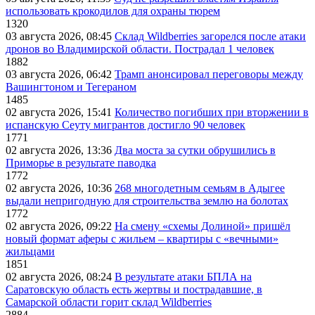
использовать крокодилов для охраны тюрем
1320
03 августа 2026, 08:45
Склад Wildberries загорелся после атаки
дронов во Владимирской области. Пострадал 1 человек
1882
03 августа 2026, 06:42
Трамп анонсировал переговоры между
Вашингтоном и Тегераном
1485
02 августа 2026, 15:41
Количество погибших при вторжении в
испанскую Сеуту мигрантов достигло 90 человек
1771
02 августа 2026, 13:36
Два моста за сутки обрушились в
Приморье в результате паводка
1772
02 августа 2026, 10:36
268 многодетным семьям в Адыгее
выдали непригодную для строительства землю на болотах
1772
02 августа 2026, 09:22
На смену «схемы Долиной» пришёл
новый формат аферы с жильем – квартиры с «вечными»
жильцами
1851
02 августа 2026, 08:24
В результате атаки БПЛА на
Саратовскую область есть жертвы и пострадавшие, в
Самарской области горит склад Wildberries
2884