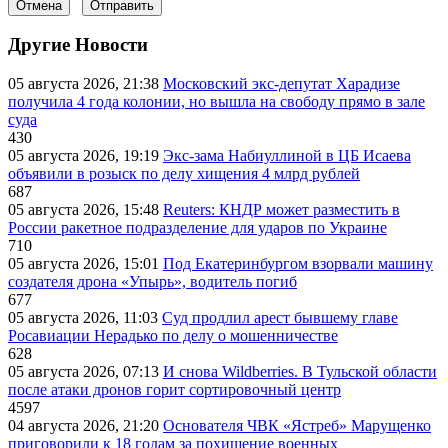
Отмена
Отправить
Другие Новости
05 августа 2026, 21:38
Московский экс-депутат Харадизе
получила 4 года колонии, но вышла на свободу прямо в зале
суда
430
05 августа 2026, 19:19
Экс-зама Набиуллиной в ЦБ Исаева
объявили в розыск по делу хищения 4 млрд рублей
687
05 августа 2026, 15:48
Reuters: КНДР может разместить в
России ракетное подразделение для ударов по Украине
710
05 августа 2026, 15:01
Под Екатеринбургом взорвали машину
создателя дрона «Упырь», водитель погиб
677
05 августа 2026, 11:03
Суд продлил арест бывшему главе
Росавиации Нерадько по делу о мошенничестве
628
05 августа 2026, 07:13
И снова Wildberries. В Тульской области
после атаки дронов горит сортировочный центр
4597
04 августа 2026, 21:20
Основателя ЧВК «Ястреб» Марущенко
приговорили к 18 годам за похищение военных