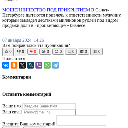
МОШЕННИЧЕСТВО ПОД ПРИКРЫТИЕМ
В Санкт-
Петербурге пытаются привлечь к ответственности мужчину,
который завладел десятками миллионов рублей под видом
продажи доли в «процветающем» бизнесе
07 января 2024, 14:26
Вам понравилась эта публикация?
👍
0
👎
0
❤
0
😆
0
😡
0
🤔
0
🙈
0
🧘‍♀️
0
Поделиться
Комментарии
Оставить комментарий
Ваше имя
Ваш email
Введите Ваш комментарий