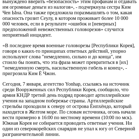
вынуждено вверить «безопасность» этим профанам и отдавать
им огромные деньги из налогов», - подчеркнула сестра Ким
Чен Ына. Она также предложила поразмышлять о том, какая
опасность грозит Сеулу, в котором проживает более 10 000
000 человек, если в результате «ошибок и [неверных]
предположений невежественных головорезов» случится
неприятный инцидент.
«В последнее время военные головорезы [Республики Корея],
говоря о каких-то принципах ответных действий, упорно
используют слова "немедленно, сильно и до конца", им
стоило бы понять, что эта фраза может превратиться в [их]
"немедленную смерть, насильственную гибель и конец», -
пригрозила Ким Ё Чжон.
Сегодня, 7 января, агентство Yonhap, ссылаясь на источник
среди Вооруженных сил Республики Корея, сообщило, что
армия КНДР третий день подряд проводит артиллерийские
учения на западном побережье страны. Артиллерийские
стрельбы проходили к северу от острова Ёнпхёндо, который
находится в Желтом море. По словам источника, огонь начали
вести примерно в 16:00 по местному времени (10:00 по мск).
Южная Корея не собирается проводить ответные учения. Ни
один из северокорейских снарядов не упал к югу от Северной
разграничительной линии.