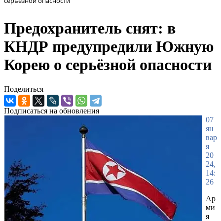
серьёзной опасности
Предохранитель снят: в
КНДР предупредили Южную
Корею о серьёзной опасности
Поделиться
Подписаться на обновления
07
ян
вар
я
20
24,
14:
26
Ар
ми
я