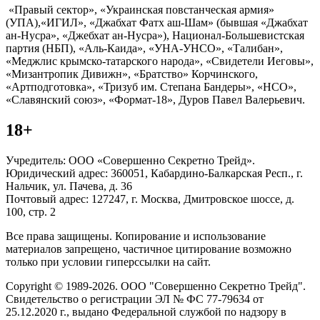
«Правый сектор», «Украинская повстанческая армия»
(УПА),«ИГИЛ», «Джабхат Фатх аш-Шам» (бывшая «Джабхат
ан-Нусра», «Джебхат ан-Нусра»), Национал-Большевистская
партия (НБП), «Аль-Каида», «УНА-УНСО», «Талибан»,
«Меджлис крымско-татарского народа», «Свидетели Иеговы»,
«Мизантропик Дивижн», «Братство» Корчинского,
«Артподготовка», «Тризуб им. Степана Бандеры», «НСО»,
«Славянский союз», «Формат-18», Дуров Павел Валерьевич.
18+
Учредитель: ООО «Совершенно Секретно Трейд».
Юридический адрес: 360051, Кабардино-Балкарская Респ., г.
Нальчик, ул. Пачева, д. 36
Почтовый адрес: 127247, г. Москва, Дмитровское шоссе, д.
100, стр. 2
Все права защищены. Копирование и использование
материалов запрещено, частичное цитирование возможно
только при условии гиперссылки на сайт.
Copyright © 1989-2026. ООО "Совершенно Секретно Трейд".
Свидетельство о регистрации ЭЛ № ФС 77-79634 от
25.12.2020 г., выдано Федеральной службой по надзору в