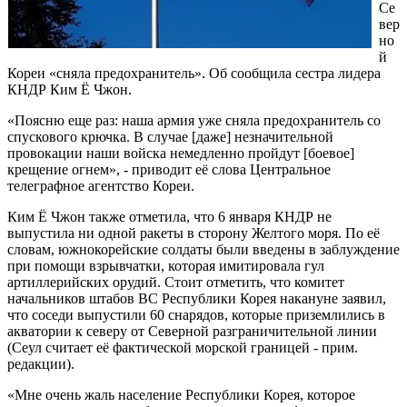
Се
вер
но
й
Кореи «сняла предохранитель». Об сообщила сестра лидера
КНДР Ким Ё Чжон.
«Поясню еще раз: наша армия уже сняла предохранитель со
спускового крючка. В случае [даже] незначительной
провокации наши войска немедленно пройдут [боевое]
крещение огнем», - приводит её слова Центральное
телеграфное агентство Кореи.
Ким Ё Чжон также отметила, что 6 января КНДР не
выпустила ни одной ракеты в сторону Желтого моря. По её
словам, южнокорейские солдаты были введены в заблуждение
при помощи взрывчатки, которая имитировала гул
артиллерийских орудий. Стоит отметить, что комитет
начальников штабов ВС Республики Корея накануне заявил,
что соседи выпустили 60 снарядов, которые приземлились в
акватории к северу от Северной разграничительной линии
(Сеул считает её фактической морской границей - прим.
редакции).
«Мне очень жаль население Республики Корея, которое