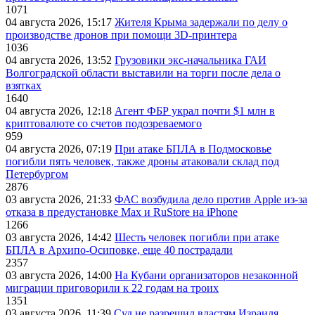
1071
04 августа 2026, 15:17
Жителя Крыма задержали по делу о
производстве дронов при помощи 3D‑принтера
1036
04 августа 2026, 13:52
Грузовики экс-начальника ГАИ
Волгоградской области выставили на торги после дела о
взятках
1640
04 августа 2026, 12:18
Агент ФБР украл почти $1 млн в
криптовалюте со счетов подозреваемого
959
04 августа 2026, 07:19
При атаке БПЛА в Подмосковье
погибли пять человек, также дроны атаковали склад под
Петербургом
2876
03 августа 2026, 21:33
ФАС возбудила дело против Apple из-за
отказа в предустановке Max и RuStore на iPhone
1266
03 августа 2026, 14:42
Шесть человек погибли при атаке
БПЛА в Архипо-Осиповке, еще 40 пострадали
2357
03 августа 2026, 14:00
На Кубани организаторов незаконной
миграции приговорили к 22 годам на троих
1351
03 августа 2026, 11:39
Суд не разрешил властям Израиля