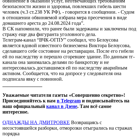
обвинение в оказании услуг, неотвечающих требованиям
безопасности жизни и здоровья, повлекших гибель шести
человек (ч.3 ст.238 УК РФ), - говорится в сообщении. - Судом
в отношении обвиняемой избрана мера пресечения в виде
домашнего ареста до 24.08.2024 года”.
В СК напомнили, что ранее были задержаны и заключены под
стражу еще два фигуранта уголовного дела.
Телеграм-канал “ВЧК-ОГПУ” сообщил, что Белоусова
является вдовой известного бизнесмена Виктора Белоусова,
сделавшего себе состояние на реставрации. После его гибели
ей по наследству и перешло сгоревшее здание. По данным тг-
канала она занималась делами по банкротсву и не
интересовалась доставшимся ей по наследству аварийным
активом. Сообщается, что на допросе у следователя она
подписала явку с повинной.
________________
Уважаемые читатели газеты «Совершенно секретно»!
Присоединяйтесь к нам
в Telegram
и подписывайтесь на
наш официальный
канал в Дзене
. Там всё самое
интересное.
ОДНАЖДЫ НА ДМИТРОВКЕ
Возвращаясь с
несостоявшейся разборки, отморозки отыгрались на стражах
порядка