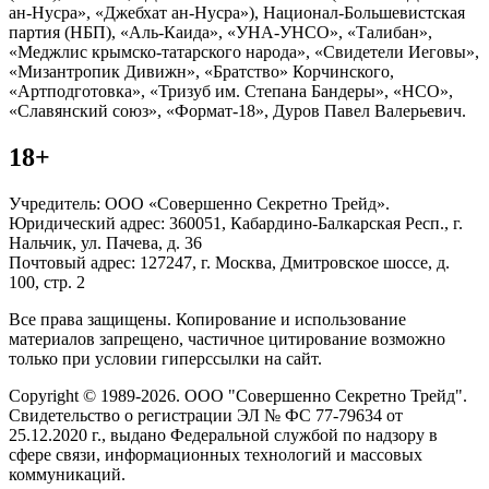
ан-Нусра», «Джебхат ан-Нусра»), Национал-Большевистская
партия (НБП), «Аль-Каида», «УНА-УНСО», «Талибан»,
«Меджлис крымско-татарского народа», «Свидетели Иеговы»,
«Мизантропик Дивижн», «Братство» Корчинского,
«Артподготовка», «Тризуб им. Степана Бандеры», «НСО»,
«Славянский союз», «Формат-18», Дуров Павел Валерьевич.
18+
Учредитель: ООО «Совершенно Секретно Трейд».
Юридический адрес: 360051, Кабардино-Балкарская Респ., г.
Нальчик, ул. Пачева, д. 36
Почтовый адрес: 127247, г. Москва, Дмитровское шоссе, д.
100, стр. 2
Все права защищены. Копирование и использование
материалов запрещено, частичное цитирование возможно
только при условии гиперссылки на сайт.
Copyright © 1989-2026. ООО "Совершенно Секретно Трейд".
Свидетельство о регистрации ЭЛ № ФС 77-79634 от
25.12.2020 г., выдано Федеральной службой по надзору в
сфере связи, информационных технологий и массовых
коммуникаций.