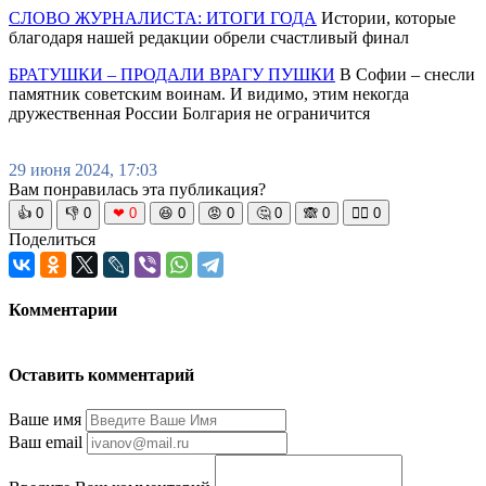
СЛОВО ЖУРНАЛИСТА: ИТОГИ ГОДА
Истории, которые
благодаря нашей редакции обрели счастливый финал
БРАТУШКИ – ПРОДАЛИ ВРАГУ ПУШКИ
В Софии – снесли
памятник советским воинам. И видимо, этим некогда
дружественная России Болгария не ограничится
29 июня 2024, 17:03
Вам понравилась эта публикация?
👍
0
👎
0
❤
0
😆
0
😡
0
🤔
0
🙈
0
🧘‍♀️
0
Поделиться
Комментарии
Оставить комментарий
Ваше имя
Ваш email