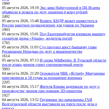
1860
05 августа 2026, 19:19
Экс-зама Набиуллиной в ЦБ Исаева
объявили в розыск по делу хищения 4 млрд рублей
2492
05 августа 2026, 15:48
Reuters: КНДР может разместить в
России ракетное подразделение для ударов по Украине
1903
05 августа 2026, 15:01
Под Екатеринбургом взорвали машину
создателя дрона «Упырь», водитель погиб
1765
05 августа 2026, 11:03
Суд продлил арест бывшему главе
Росавиации Нерадько по делу о мошенничестве
1614
05 августа 2026, 07:13
И снова Wildberries. В Тульской области
после атаки дронов горит сортировочный центр
5993
04 августа 2026, 21:20
Основателя ЧВК «Ястреб» Марущенко
приговорили к 18 годам за похищение военных
2205
04 августа 2026, 15:17
Жителя Крыма задержали по делу о
производстве дронов при помощи 3D‑принтера
1927
04 августа 2026, 13:52
Грузовики экс-начальника ГАИ
Волгоградской области выставили на торги после дела о
взятках