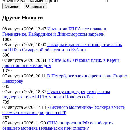
Введите Ваш комментарий
Отмена
Отправить
Другие Новости
08 августа 2026, 13:47
Из-за атак БПЛА все пляжи в
Геленджике, Кабардинке и Дивноморском закрыли
1002
08 августа 2026, 10:00
Пожары и раненые: последствия атак
на НПЗ в Самарской области и на Кубани
606
07 августа 2026, 20:34
В Ялте БЭК атаковал пляж, в Керчи
дрон попал в жилой дом
1370
07 августа 2026, 20:11
В Петербурге заочно арестовали Лидию
Невзорову
635
07 августа 2026, 18:37
Сухогруз под турецким флагом
подвергся атаке БПЛА у порта Новороссийск
739
07 августа 2026, 17:13
«Веселого молочника» Уолкера вместе
с семьей хотят выдворить из РФ
762
07 августа 2026, 11:20
США попросили РФ освободить
бывшего морпеха Гилмана: он при смерти?