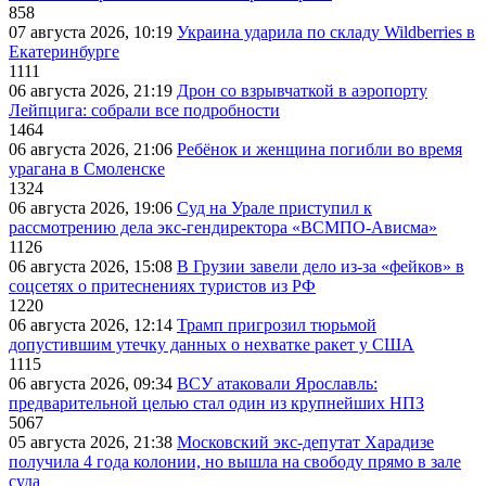
858
07 августа 2026, 10:19
Украина ударила по складу Wildberries в
Екатеринбурге
1111
06 августа 2026, 21:19
Дрон со взрывчаткой в аэропорту
Лейпцига: собрали все подробности
1464
06 августа 2026, 21:06
Ребёнок и женщина погибли во время
урагана в Смоленске
1324
06 августа 2026, 19:06
Суд на Урале приступил к
рассмотрению дела экс-гендиректора «ВСМПО-Ависма»
1126
06 августа 2026, 15:08
В Грузии завели дело из-за «фейков» в
соцсетях о притеснениях туристов из РФ
1220
06 августа 2026, 12:14
Трамп пригрозил тюрьмой
допустившим утечку данных о нехватке ракет у США
1115
06 августа 2026, 09:34
ВСУ атаковали Ярославль:
предварительной целью стал один из крупнейших НПЗ
5067
05 августа 2026, 21:38
Московский экс-депутат Харадизе
получила 4 года колонии, но вышла на свободу прямо в зале
суда