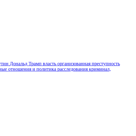
утин
Дональд Трамп
власть
организованная преступность
ные отношения и политика
расследования
криминал,