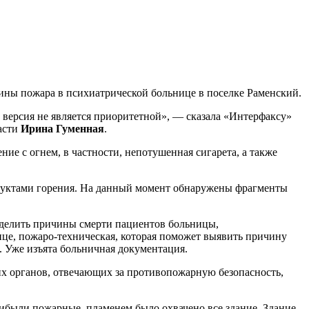
ины пожара в психиатрической больнице в поселке Раменский.
 версия не является приоритетной», — сказала «Интерфаксу»
асти
Ирина Гуменная
.
е с огнем, в частности, непотушенная сигарета, а также
одуктами горения. На данный момент обнаружены фрагменты
еделить причины смерти пациентов больницы,
це, пожаро-техническая, которая поможет выявить причину
 Уже изъята больничная документация.
их органов, отвечающих за противопожарную безопасность,
рибыли пожарные, пламенем было охвачено все здание. Здание