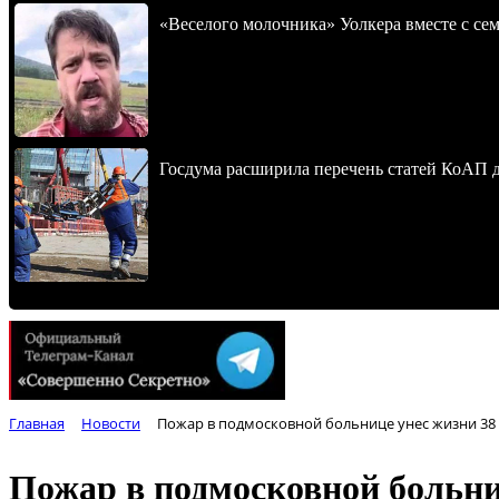
«Веселого молочника» Уолкера вместе с се
Госдума расширила перечень статей КоАП 
Главная
Новости
Пожар в подмосковной больнице унес жизни 38
Пожар в подмосковной больни