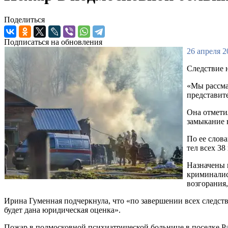
Поделиться
Подписаться на обновления
26 апреля 2
Следствие 
«Мы рассма
представит
Она отмети
замыкание 
По ее слов
тел всех 3
Назначены 
криминалис
возгорания
Ирина Гуменная подчеркнула, что «по завершении всех следс
будет дана юридическая оценка».
Пожар в подмосковной психиатрической больнице в поселке Ра