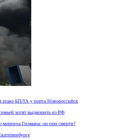
я атаке БПЛА у порта Новороссийск
семьей хотят выдворить из РФ
морпеха Гилмана: он при смерти?
 Екатеринбурге