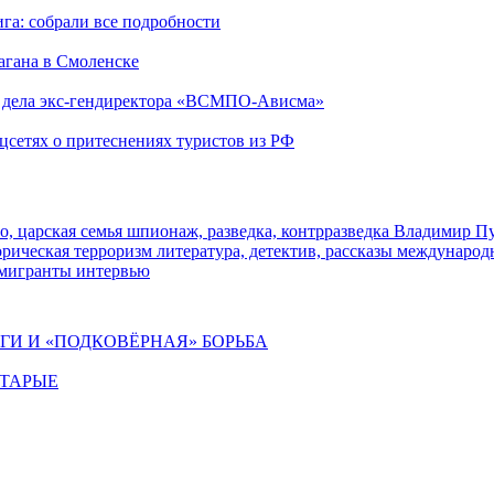
га: собрали все подробности
агана в Смоленске
ю дела экс-гендиректора «ВСМПО-Ависма»
оцсетях о притеснениях туристов из РФ
о, царская семья
шпионаж, разведка, контрразведка
Владимир П
торическая
терроризм
литература, детектив, рассказы
международ
 мигранты
интервью
ИГИ И «ПОДКОВЁРНАЯ» БОРЬБА
СТАРЫЕ