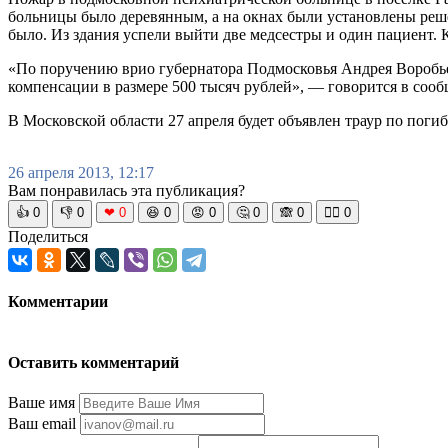
больницы было деревянным, а на окнах были установлены реше
было. Из здания успели выйти две медсестры и один пациент. 
«По поручению врио губернатора Подмосковья Андрея Воробье
компенсации в размере 500 тысяч рублей», — говорится в соо
В Московской области 27 апреля будет объявлен траур по поги
26 апреля 2013, 12:17
Вам понравилась эта публикация?
👍
0
👎
0
❤
0
😆
0
😡
0
🤔
0
🙈
0
🧘‍♀️
0
Поделиться
Комментарии
Оставить комментарий
Ваше имя
Ваш email