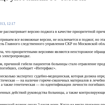
013, 12:17
не рассматривает версию поджога в качестве приоритетной прич
триваем все возможные версии, не исключается и поджог, но эта
ель Главного следственного управления СКР по Московской обл
ла, что приоритетными версиями являются неосторожное обращени
в электропроводке.
ам, причиной гибели пациентов больницы стало отравление пр
8 погибших, сообщает «Интерфакс».
несколько экспертиз: судебно-медицинская, которая должна опр
тическая — на наличие горюче-смазочных материалов в лечебни
, а также генетическая — по идентификации личности погибших.
твенных действий руководства больницы, а также контролирующ
менский возник около 2 часов ночи. Когда на место трагедии п