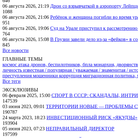
646
06 августа 2026, 21:19
Дрон со взрывчаткой в аэропорту Лейпци
1088
06 августа 2026, 21:06
Ребёнок и женщина погибли во время ур
951
06 августа 2026, 19:06
Суд на Урале приступил к рассмотрени
764
06 августа 2026, 15:08
В Грузии завели дело из-за «фейков» в с
845
Все новости
ГЛАВНЫЕ ТЕМЫ
космос
атака дронов, беспилотников, бпла
монархия, дворянств
личность известная / популярная / уважаемая / знаменитая / ис
преступления
мошенники
коррупция
миграционная политика,
Все теги
ЭКСКЛЮЗИВЫ
06 февраля 2025, 15:00
СПОРТ В СССР: СКАНДАЛЫ, ИНТР
147539
03 июня 2023, 09:01
ТЕРРИТОРИИ НОВЫЕ — ПРОБЛЕМЫ 
190787
24 марта 2023, 18:23
ИНВЕСТИЦИОННЫЙ РИСК «ЯКУДЗЫ»
193904
05 июня 2023, 07:23
НЕПРАВИЛЬНЫЙ ДИРЕКТОР
197599