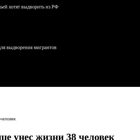
мьей хотят выдворить из РФ
для выдворения мигрантов
 человек
це унес жизни 38 человек