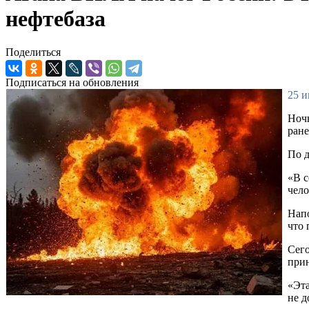
нефтебаза
Поделиться
Подписаться на обновления
25 и
Ночь
ране
По д
«В с
чело
Напо
что 
Сего
при
«Эта
не д