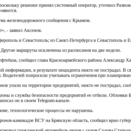
 поскольку решение принял системный оператор, уточнил Развож
появится.
ума железнодорожного сообщения с Крымом.
», - заявил Аксенов.
ферополь и Севастополь; из Санкт-Петербурга в Севастополь и 
 Другие маршруты исключены из расписания на две недели.
ефтебаза, сообщил глава Красноармейского района Александр Х
ой информации, в результате инцидента никто не пострадал. В 
му. Водителей попросили учитывать ограничения при планирова
онов упали на территории предприятий, никто не пострадал, со
роны и службы безопасности предприятий ее отбили. Обломки Б
аписал он в своем Telegram-канале.
жиме, технологические процессы не нарушены.
 дронов-камикадзе ВСУ на Брянскую область, сообщил врио губер
атаковал гражданский автомобиль рядом с селом Солова Стародуб