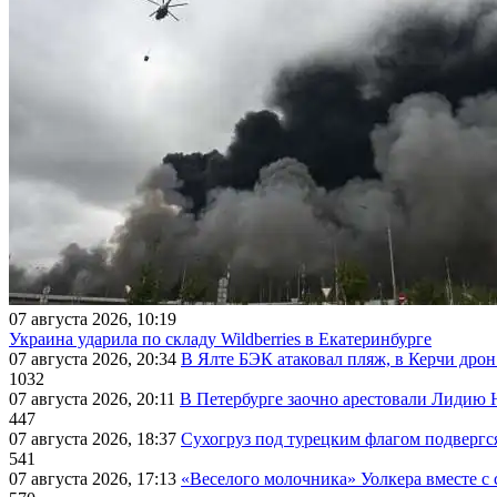
07 августа 2026, 10:19
Украина ударила по складу Wildberries в Екатеринбурге
07 августа 2026, 20:34
В Ялте БЭК атаковал пляж, в Керчи дрон
1032
07 августа 2026, 20:11
В Петербурге заочно арестовали Лидию 
447
07 августа 2026, 18:37
Сухогруз под турецким флагом подвергс
541
07 августа 2026, 17:13
«Веселого молочника» Уолкера вместе с 