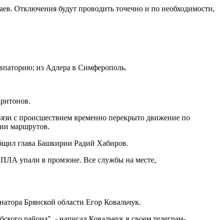
аев. Отключения будут проводить точечно и по необходимости,
Евпаторию; из Адлера в Симферополь.
аритонов.
связи с происшествием временно перекрыто движение по
нии маршрутов.
общил глава Башкирии Радий Хабиров.
ПЛА упали в промзоне. Все службы на месте,
натора Брянской области Егор Ковальчук.
ского района", - написал Ковальчук в своем телеграм-