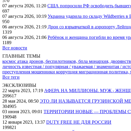
570
07 августа 2026, 11:20
США попросили РФ освободить бывшего 
697
07 августа 2026, 10:19
Украина ударила по складу Wildberries в
950
06 августа 2026, 21:19
Дрон со взрывчаткой в аэропорту Лейпци
1319
06 августа 2026, 21:06
Ребёнок и женщина погибли во время ур
1189
Все новости
ГЛАВНЫЕ ТЕМЫ
космос
атака дронов, беспилотников, бпла
монархия, дворянств
личность известная / популярная / уважаемая / знаменитая / ис
преступления
мошенники
коррупция
миграционная политика,
Все теги
ЭКСКЛЮЗИВЫ
22 марта 2023, 17:19
АФЕРА НА МИЛЛИОНЫ. МУЖ - ЖЕН
209617
28 мая 2024, 08:50
ЭТО ЛИ НАЗЫВАЕТСЯ ГРУЗИНСКОЙ М
304905
03 июня 2023, 09:01
ТЕРРИТОРИИ НОВЫЕ — ПРОБЛЕМЫ 
190948
12 января 2023, 13:37
DUTY FREE НЕ ДЛЯ РОССИИ
199821