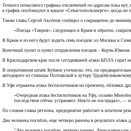
Точного почасового графика отключений по адресам пока нет,
а график опубликуют в канале «Севастопольэнерго», когда он 
Также глава Сергей Аксёнов сообщил о сокращении до миним
«Поезда «Таврия», следующих в Крым и обратно, сократят
В Крым и из него будут ходить семь поездов: из Москвы в Сим
Конечный пункт и пункт отправления поездов – Керчь-Южная.
В Краснодарском крае после сегодняшней атаки БПЛА горит н
В оперативном штабе Кубани уточнили, что, по предварительн
автодороге из станицы Полтавской к хутору Трудобеликовско
В Уфе отражена атака беспилотников на промзону, обломки др
«Очередная атака беспилотников на Уфу, силами Минобо
последствия сейчас устраняют. Никто не пострадал», — н
По словам главы региона, предприятие работает в штатном ре
Два человека погибли, еще четверо ранены в результате атаки
"Два человека погибли, четверо ранено. Дрон-камикадзе 