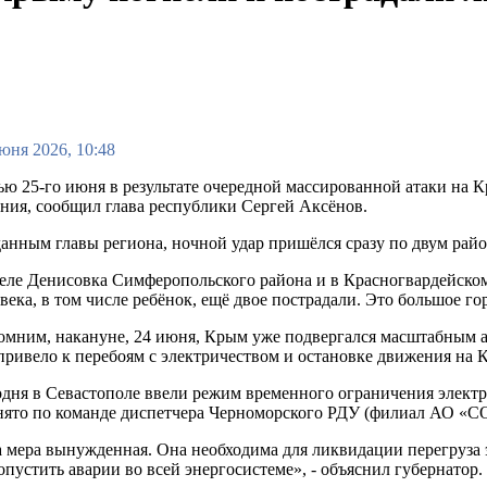
юня 2026, 10:48
ю 25-го июня в результате очередной массированной атаки на 
ния, сообщил глава республики Сергей Аксёнов.
анным главы региона, ночной удар пришёлся сразу по двум рай
еле Денисовка Симферопольского района и в Красногвардейском 
века, в том числе ребёнок, ещё двое пострадали. Это большое гор
мним, накануне, 24 июня, Крым уже подвергался масштабным ат
привело к перебоям с электричеством и остановке движения на 
дня в Севастополе ввели режим временного ограничения элект
нято по команде диспетчера Черноморского РДУ (филиал АО «С
 мера вынужденная. Она необходима для ликвидации перегруза 
опустить аварии во всей энергосистеме», - объяснил губернатор.