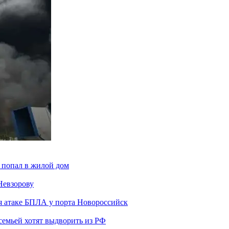
 попал в жилой дом
Невзорову
я атаке БПЛА у порта Новороссийск
семьей хотят выдворить из РФ