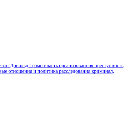
утин
Дональд Трамп
власть
организованная преступность
ные отношения и политика
расследования
криминал,