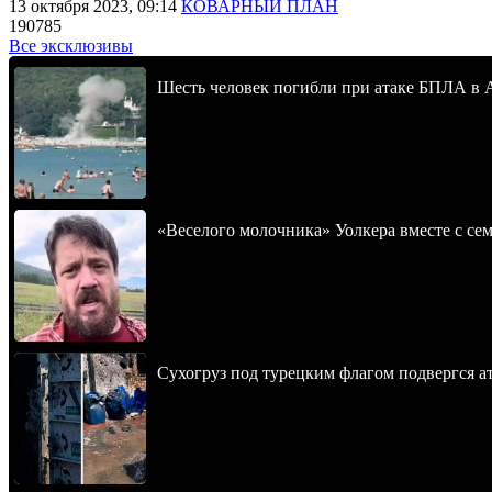
13 октября 2023, 09:14
КОВАРНЫЙ ПЛАН
190785
Все эксклюзивы
Шесть человек погибли при атаке БПЛА в 
«Веселого молочника» Уолкера вместе с се
Сухогруз под турецким флагом подвергся 