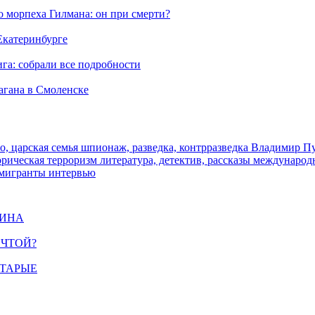
морпеха Гилмана: он при смерти?
 Екатеринбурге
га: собрали все подробности
агана в Смоленске
о, царская семья
шпионаж, разведка, контрразведка
Владимир П
торическая
терроризм
литература, детектив, рассказы
международ
 мигранты
интервью
ЩИНА
ЕЧТОЙ?
СТАРЫЕ