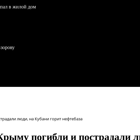
опал в жилой дом
взорову
страдали люди, на Кубани горит нефтебаза
Крыму погибли и пострадали л