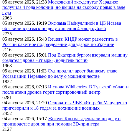
05 августа 2026, 21:38
Московский экс-депутат Харадизе
получила 4 года колонии, но вышла на свободу прямо в зале
суда
2063
05 августа 2026, 19:19
Экс-зама Набиуллиной в ЦБ Исаева
объявили в розыск по делу хищения 4 млрд рублей
2735
05 августа 2026, 15:48
Reuters: КНДР может разместить в
России ракетное подразделение для ударов по Украине
2116
05 августа 2026, 15:01
Под Екатеринбургом взорвали машину
создателя дрона «Упырь», водитель погиб
1968
05 августа 2026, 11:03
Суд продлил арест бывшему главе
Росавиации Нерадько по делу о мошенничестве
1822
05 августа 2026, 07:13
И снова Wildberries. В Тульской области
после атаки дронов горит сортировочный центр
6281
04 августа 2026, 21:20
Основателя ЧВК «Ястреб» Марущенко
приговорили к 18 годам за похищение военных
2452
04 августа 2026, 15:17
Жителя Крыма задержали по делу о
производстве дронов при помощи 3D‑принтера
2127