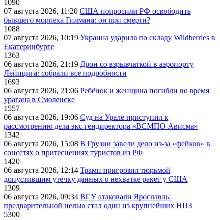
1090
07 августа 2026, 11:20
США попросили РФ освободить
бывшего морпеха Гилмана: он при смерти?
1088
07 августа 2026, 10:19
Украина ударила по складу Wildberries в
Екатеринбурге
1363
06 августа 2026, 21:19
Дрон со взрывчаткой в аэропорту
Лейпцига: собрали все подробности
1693
06 августа 2026, 21:06
Ребёнок и женщина погибли во время
урагана в Смоленске
1557
06 августа 2026, 19:06
Суд на Урале приступил к
рассмотрению дела экс-гендиректора «ВСМПО-Ависма»
1342
06 августа 2026, 15:08
В Грузии завели дело из-за «фейков» в
соцсетях о притеснениях туристов из РФ
1420
06 августа 2026, 12:14
Трамп пригрозил тюрьмой
допустившим утечку данных о нехватке ракет у США
1309
06 августа 2026, 09:34
ВСУ атаковали Ярославль:
предварительной целью стал один из крупнейших НПЗ
5300