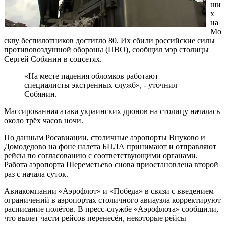
ши
х
на
Мо
скву беспилотников достигло 80. Их сбили российские силы
противовоздушной обороны (ПВО), сообщил мэр столицы
Сергей Собянин в соцсетях.
«На месте падения обломков работают
специалисты экстренных служб», - уточнил
Собянин.
Массированная атака украинских дронов на столицу началась
около трёх часов ночи.
По данным Росавиации, столичные аэропорты Внуково и
Домодедово на фоне налета БПЛА принимают и отправляют
рейсы по согласованию с соответствующими органами.
Работа аэропорта Шереметьево снова приостановлена второй
раз с начала суток.
Авиакомпании «Аэрофлот» и «Победа» в связи с введением
ограничений в аэропортах столичного авиаузла корректируют
расписание полётов. В пресс-службе «Аэрофлота» сообщили,
что вылет части рейсов перенесён, некоторые рейсы