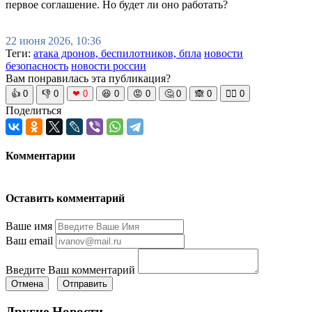
первое соглашение. Но будет ли оно работать?
22 июня 2026, 10:36
Теги:
атака дронов, беспилотников, бпла
новости
безопасность
новости россии
Вам понравилась эта публикация?
👍
0
👎
0
❤
0
😆
0
😡
0
🤔
0
🙈
0
🧘‍♀️
0
Поделиться
Комментарии
Оставить комментарий
Ваше имя
Ваш email
Введите Ваш комментарий
Отмена
Отправить
Другие Новости