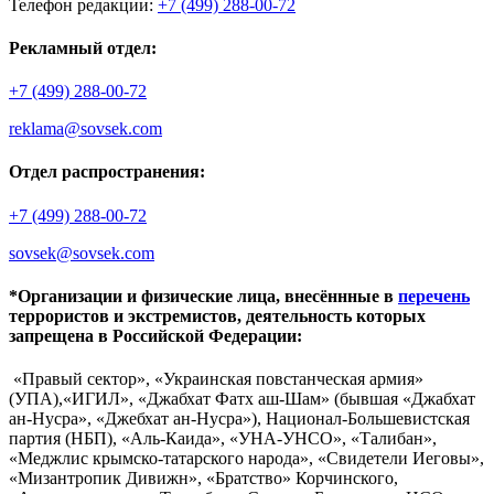
Телефон редакции:
+7 (499) 288-00-72
Рекламный отдел:
+7 (499) 288-00-72
reklama@sovsek.com
Отдел распространения:
+7 (499) 288-00-72
sovsek@sovsek.com
*Организации и физические лица, внесённные в
перечень
террористов и экстремистов, деятельность которых
запрещена в Российской Федерации:
«Правый сектор», «Украинская повстанческая армия»
(УПА),«ИГИЛ», «Джабхат Фатх аш-Шам» (бывшая «Джабхат
ан-Нусра», «Джебхат ан-Нусра»), Национал-Большевистская
партия (НБП), «Аль-Каида», «УНА-УНСО», «Талибан»,
«Меджлис крымско-татарского народа», «Свидетели Иеговы»,
«Мизантропик Дивижн», «Братство» Корчинского,