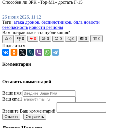
Способен ли ЗРК «Тор-М1» достать F-15
26 июня 2026, 11:12
Теги:
атака дронов, беспилотников, бпла
новости
безопасность
новости регионы
Вам понравилась эта публикация?
👍
0
👎
0
❤
0
😆
0
😡
0
🤔
0
🙈
0
🧘‍♀️
0
Поделиться
Комментарии
Оставить комментарий
Ваше имя
Ваш email
Введите Ваш комментарий
Отмена
Отправить