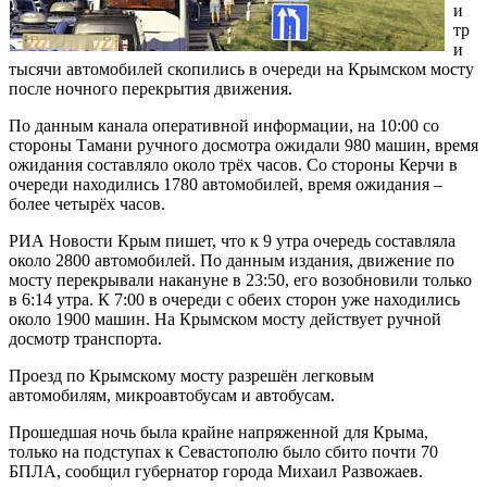
и
тр
и
тысячи автомобилей скопились в очереди на Крымском мосту
после ночного перекрытия движения.
По данным канала оперативной информации, на 10:00 со
стороны Тамани ручного досмотра ожидали 980 машин, время
ожидания составляло около трёх часов. Со стороны Керчи в
очереди находились 1780 автомобилей, время ожидания –
более четырёх часов.
РИА Новости Крым пишет, что к 9 утра очередь составляла
около 2800 автомобилей. По данным издания, движение по
мосту перекрывали накануне в 23:50, его возобновили только
в 6:14 утра. К 7:00 в очереди с обеих сторон уже находились
около 1900 машин. На Крымском мосту действует ручной
досмотр транспорта.
Проезд по Крымскому мосту разрешён легковым
автомобилям, микроавтобусам и автобусам.
Прошедшая ночь была крайне напряженной для Крыма,
только на подступах к Севастополю было сбито почти 70
БПЛА, сообщил губернатор города Михаил Развожаев.