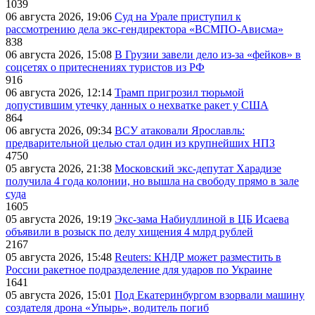
1039
06 августа 2026, 19:06
Суд на Урале приступил к
рассмотрению дела экс-гендиректора «ВСМПО-Ависма»
838
06 августа 2026, 15:08
В Грузии завели дело из-за «фейков» в
соцсетях о притеснениях туристов из РФ
916
06 августа 2026, 12:14
Трамп пригрозил тюрьмой
допустившим утечку данных о нехватке ракет у США
864
06 августа 2026, 09:34
ВСУ атаковали Ярославль:
предварительной целью стал один из крупнейших НПЗ
4750
05 августа 2026, 21:38
Московский экс-депутат Харадизе
получила 4 года колонии, но вышла на свободу прямо в зале
суда
1605
05 августа 2026, 19:19
Экс-зама Набиуллиной в ЦБ Исаева
объявили в розыск по делу хищения 4 млрд рублей
2167
05 августа 2026, 15:48
Reuters: КНДР может разместить в
России ракетное подразделение для ударов по Украине
1641
05 августа 2026, 15:01
Под Екатеринбургом взорвали машину
создателя дрона «Упырь», водитель погиб