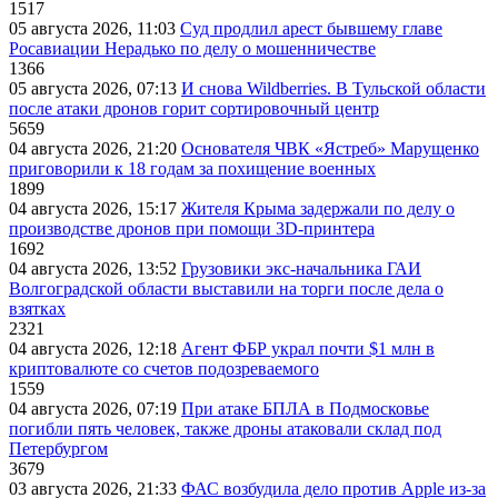
1517
05 августа 2026, 11:03
Суд продлил арест бывшему главе
Росавиации Нерадько по делу о мошенничестве
1366
05 августа 2026, 07:13
И снова Wildberries. В Тульской области
после атаки дронов горит сортировочный центр
5659
04 августа 2026, 21:20
Основателя ЧВК «Ястреб» Марущенко
приговорили к 18 годам за похищение военных
1899
04 августа 2026, 15:17
Жителя Крыма задержали по делу о
производстве дронов при помощи 3D‑принтера
1692
04 августа 2026, 13:52
Грузовики экс-начальника ГАИ
Волгоградской области выставили на торги после дела о
взятках
2321
04 августа 2026, 12:18
Агент ФБР украл почти $1 млн в
криптовалюте со счетов подозреваемого
1559
04 августа 2026, 07:19
При атаке БПЛА в Подмосковье
погибли пять человек, также дроны атаковали склад под
Петербургом
3679
03 августа 2026, 21:33
ФАС возбудила дело против Apple из-за