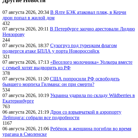
Другие Новости
07 августа 2026, 20:34
В Ялте БЭК атаковал пляж, в Керчи
дрон попал в жилой дом
432
07 августа 2026, 20:11
В Петербурге заочно арестовали Лидию
Невзорову
244
07 августа 2026, 18:37
Сухогруз под турецким флагом
подвергся атаке БПЛА у порта Новороссийск
321
07 августа 2026, 17:13
«Веселого молочника» Уолкера вместе
с семьей хотят выдворить из РФ
378
07 августа 2026, 11:20
США попросили РФ освободить
бывшего морпеха Гилмана: он при смерти?
534
07 августа 2026, 10:19
Украина ударила по складу Wildberries в
Екатеринбурге
763
06 августа 2026, 21:19
Дрон со взрывчаткой в аэропорту
Лейпцига: собрали все подробности
1167
06 августа 2026, 21:06
Ребёнок и женщина погибли во время
урагана в Смоленске