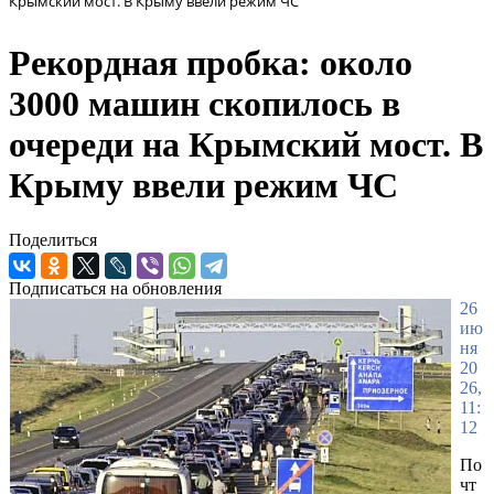
Крымский мост. В Крыму ввели режим ЧС
Рекордная пробка: около
3000 машин скопилось в
очереди на Крымский мост. В
Крыму ввели режим ЧС
Поделиться
Подписаться на обновления
26
ию
ня
20
26,
11:
12
По
чт