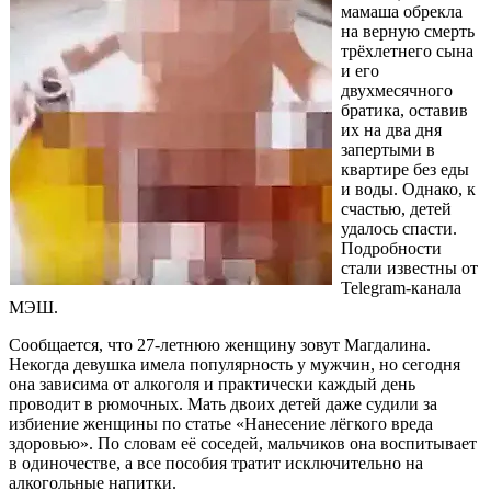
мамаша обрекла
на верную смерть
трёхлетнего сына
и его
двухмесячного
братика, оставив
их на два дня
запертыми в
квартире без еды
и воды. Однако, к
счастью, детей
удалось спасти.
Подробности
стали известны от
Telegram-канала
МЭШ.
Сообщается, что 27-летнюю женщину зовут Магдалина.
Некогда девушка имела популярность у мужчин, но сегодня
она зависима от алкоголя и практически каждый день
проводит в рюмочных. Мать двоих детей даже судили за
избиение женщины по статье «Нанесение лёгкого вреда
здоровью». По словам её соседей, мальчиков она воспитывает
в одиночестве, а все пособия тратит исключительно на
алкогольные напитки.