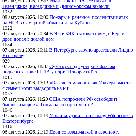
08 августа 2026, 13:47
Из-за атак БПЛА все пляжи в
Геленджике, Кабардинке и Дивноморском закрыли
1952
08 августа 2026, 10:00
Пожары и раненые: последствия атак
на НПЗ в Самарской области и на Кубани
1022
07 августа 2026, 20:34
В Ялте БЭК атаковал пляж, в Керчи
дрон попал в жилой дом
1684
07 августа 2026, 20:11
В Петербурге заочно арестовали Лидию
Невзорову
929
07 августа 2026, 18:37
Сухогруз под турецким флагом
подвергся атаке БПЛА у порта Новороссийск
1015
07 августа 2026, 17:13
«Веселого молочника» Уолкера вместе
с семьей хотят выдворить из РФ
1037
07 августа 2026, 11:20
США попросили РФ освободить
бывшего морпеха Гилмана: он при смерти?
1046
07 августа 2026, 10:19
Украина ударила по складу Wildberries в
Екатеринбурге
1316
06 августа 2026, 21:19
Дрон со взрывчаткой в аэропорту