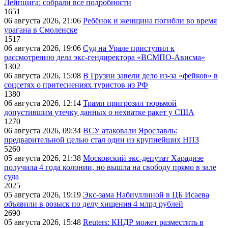
Лейпцига: собрали все подробности
1651
06 августа 2026, 21:06
Ребёнок и женщина погибли во время
урагана в Смоленске
1517
06 августа 2026, 19:06
Суд на Урале приступил к
рассмотрению дела экс-гендиректора «ВСМПО-Ависма»
1302
06 августа 2026, 15:08
В Грузии завели дело из-за «фейков» в
соцсетях о притеснениях туристов из РФ
1380
06 августа 2026, 12:14
Трамп пригрозил тюрьмой
допустившим утечку данных о нехватке ракет у США
1270
06 августа 2026, 09:34
ВСУ атаковали Ярославль:
предварительной целью стал один из крупнейших НПЗ
5260
05 августа 2026, 21:38
Московский экс-депутат Харадизе
получила 4 года колонии, но вышла на свободу прямо в зале
суда
2025
05 августа 2026, 19:19
Экс-зама Набиуллиной в ЦБ Исаева
объявили в розыск по делу хищения 4 млрд рублей
2690
05 августа 2026, 15:48
Reuters: КНДР может разместить в