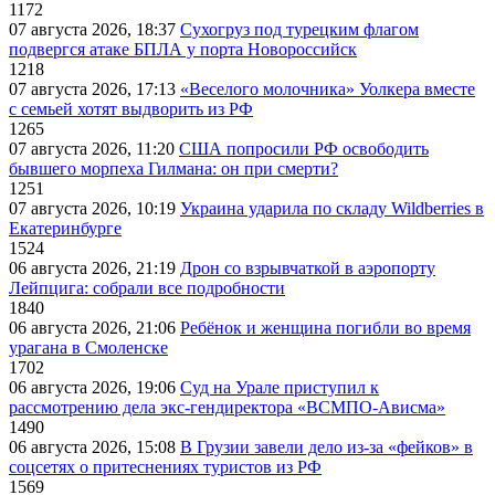
1172
07 августа 2026, 18:37
Сухогруз под турецким флагом
подвергся атаке БПЛА у порта Новороссийск
1218
07 августа 2026, 17:13
«Веселого молочника» Уолкера вместе
с семьей хотят выдворить из РФ
1265
07 августа 2026, 11:20
США попросили РФ освободить
бывшего морпеха Гилмана: он при смерти?
1251
07 августа 2026, 10:19
Украина ударила по складу Wildberries в
Екатеринбурге
1524
06 августа 2026, 21:19
Дрон со взрывчаткой в аэропорту
Лейпцига: собрали все подробности
1840
06 августа 2026, 21:06
Ребёнок и женщина погибли во время
урагана в Смоленске
1702
06 августа 2026, 19:06
Суд на Урале приступил к
рассмотрению дела экс-гендиректора «ВСМПО-Ависма»
1490
06 августа 2026, 15:08
В Грузии завели дело из-за «фейков» в
соцсетях о притеснениях туристов из РФ
1569