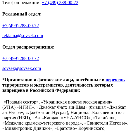
Телефон редакции:
+7 (499) 288-00-72
Рекламный отдел:
+7 (499) 288-00-72
reklama@sovsek.com
Отдел распространения:
+7 (499) 288-00-72
sovsek@sovsek.com
*Организации и физические лица, внесённные в
перечень
террористов и экстремистов, деятельность которых
запрещена в Российской Федерации:
«Правый сектор», «Украинская повстанческая армия»
(УПА),«ИГИЛ», «Джабхат Фатх аш-Шам» (бывшая «Джабхат
ан-Нусра», «Джебхат ан-Нусра»), Национал-Большевистская
партия (НБП), «Аль-Каида», «УНА-УНСО», «Талибан»,
«Меджлис крымско-татарского народа», «Свидетели Иеговы»,
«Мизантропик Дивижн», «Братство» Корчинского,