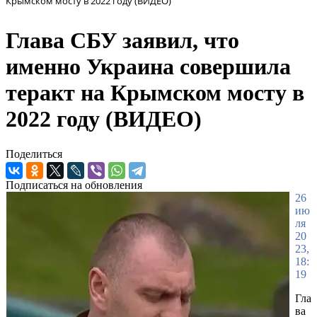
Крымском мосту в 2022 году (ВИДЕО)
Глава СБУ заявил, что
именно Украина совершила
теракт на Крымском мосту в
2022 году (ВИДЕО)
Поделиться
Подписаться на обновления
26
ию
ля
20
23,
18:
19
Гла
ва