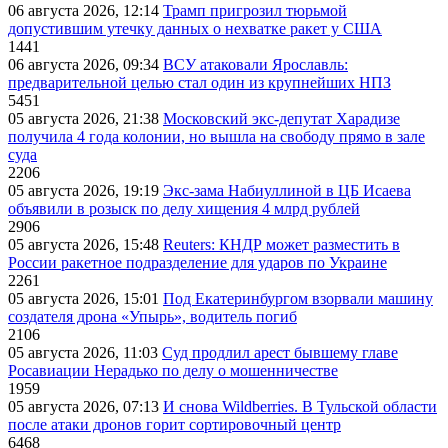
06 августа 2026, 12:14
Трамп пригрозил тюрьмой
допустившим утечку данных о нехватке ракет у США
1441
06 августа 2026, 09:34
ВСУ атаковали Ярославль:
предварительной целью стал один из крупнейших НПЗ
5451
05 августа 2026, 21:38
Московский экс-депутат Харадизе
получила 4 года колонии, но вышла на свободу прямо в зале
суда
2206
05 августа 2026, 19:19
Экс-зама Набиуллиной в ЦБ Исаева
объявили в розыск по делу хищения 4 млрд рублей
2906
05 августа 2026, 15:48
Reuters: КНДР может разместить в
России ракетное подразделение для ударов по Украине
2261
05 августа 2026, 15:01
Под Екатеринбургом взорвали машину
создателя дрона «Упырь», водитель погиб
2106
05 августа 2026, 11:03
Суд продлил арест бывшему главе
Росавиации Нерадько по делу о мошенничестве
1959
05 августа 2026, 07:13
И снова Wildberries. В Тульской области
после атаки дронов горит сортировочный центр
6468