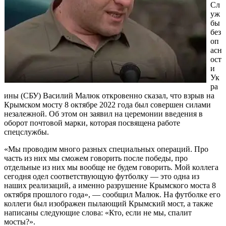
Сл
уж
бы
без
оп
асн
ост
и
Ук
ра
ины (СБУ) Василий Малюк откровенно сказал, что взрыв на
Крымском мосту 8 октябре 2022 года был совершен силами
незалежной. Об этом он заявил на церемонии введения в
оборот почтовой марки, которая посвящена работе
спецслужбы.
«Мы проводим много разных специальных операций. Про
часть из них мы сможем говорить после победы, про
отдельные из них мы вообще не будем говорить. Мой коллега
сегодня одел соответствующую футболку — это одна из
наших реализаций, а именно разрушение Крымского моста 8
октября прошлого года», — сообщил Малюк. На футболке его
коллеги был изображен пылающий Крымский мост, а также
написаны следующие слова: «Кто, если не мы, спалит
мосты?».