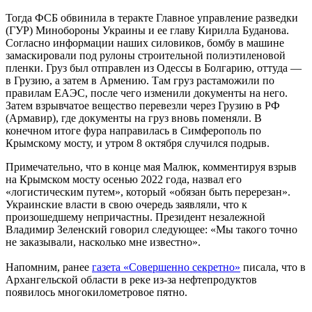
Тогда ФСБ обвинила в теракте Главное управление разведки
(ГУР) Минобороны Украины и ее главу Кирилла Буданова.
Согласно информации наших силовиков, бомбу в машине
замаскировали под рулоны строительной полиэтиленовой
пленки. Груз был отправлен из Одессы в Болгарию, оттуда —
в Грузию, а затем в Армению. Там груз растаможили по
правилам ЕАЭС, после чего изменили документы на него.
Затем взрывчатое вещество перевезли через Грузию в РФ
(Армавир), где документы на груз вновь поменяли. В
конечном итоге фура направилась в Симферополь по
Крымскому мосту, и утром 8 октября случился подрыв.
Примечательно, что в конце мая Малюк, комментируя взрыв
на Крымском мосту осенью 2022 года, назвал его
«логистическим путем», который «обязан быть перерезан».
Украинские власти в свою очередь заявляли, что к
произошедшему непричастны. Президент незалежной
Владимир Зеленский говорил следующее: «Мы такого точно
не заказывали, насколько мне известно».
Напомним, ранее
газета «Совершенно секретно»
писала, что в
Архангельской области в реке из-за нефтепродуктов
появилось многокилометровое пятно.