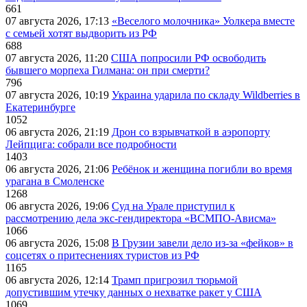
661
07 августа 2026, 17:13
«Веселого молочника» Уолкера вместе
с семьей хотят выдворить из РФ
688
07 августа 2026, 11:20
США попросили РФ освободить
бывшего морпеха Гилмана: он при смерти?
796
07 августа 2026, 10:19
Украина ударила по складу Wildberries в
Екатеринбурге
1052
06 августа 2026, 21:19
Дрон со взрывчаткой в аэропорту
Лейпцига: собрали все подробности
1403
06 августа 2026, 21:06
Ребёнок и женщина погибли во время
урагана в Смоленске
1268
06 августа 2026, 19:06
Суд на Урале приступил к
рассмотрению дела экс-гендиректора «ВСМПО-Ависма»
1066
06 августа 2026, 15:08
В Грузии завели дело из-за «фейков» в
соцсетях о притеснениях туристов из РФ
1165
06 августа 2026, 12:14
Трамп пригрозил тюрьмой
допустившим утечку данных о нехватке ракет у США
1069