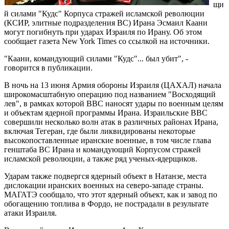
щи
й силами "Кудс" Корпуса стражей исламской революции
(КСИР, элитные подразделения ВС) Ирана Эсмаил Каани
могут погибнуть при ударах Израиля по Ирану. Об этом
сообщает газета New York Times со ссылкой на источники.
"Каани, командующий силами "Кудс"... был убит", -
говорится в публикации.
В ночь на 13 июня Армия обороны Израиля (ЦАХАЛ) начала
широкомасштабную операцию под названием "Восходящий
лев", в рамках которой ВВС наносят удары по военным целям
и объектам ядерной программы Ирана. Израильские ВВС
совершили несколько волн атак в различных районах Ирана,
включая Тегеран, где были ликвидированы некоторые
высокопоставленные иранские военные, в том числе глава
генштаба ВС Ирана и командующий Корпусом стражей
исламской революции, а также ряд ученых-ядерщиков.
Ударам также подвергся ядерный объект в Натанзе, места
дислокации иранских военных на северо-западе страны.
МАГАТЭ сообщало, что этот ядерный объект, как и завод по
обогащению топлива в Фордо, не пострадали в результате
атаки Израиля.