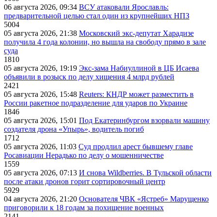
06 августа 2026, 09:34
ВСУ атаковали Ярославль:
предварительной целью стал один из крупнейших НПЗ
5004
05 августа 2026, 21:38
Московский экс-депутат Харадизе
получила 4 года колонии, но вышла на свободу прямо в зале
суда
1810
05 августа 2026, 19:19
Экс-зама Набиуллиной в ЦБ Исаева
объявили в розыск по делу хищения 4 млрд рублей
2421
05 августа 2026, 15:48
Reuters: КНДР может разместить в
России ракетное подразделение для ударов по Украине
1846
05 августа 2026, 15:01
Под Екатеринбургом взорвали машину
создателя дрона «Упырь», водитель погиб
1712
05 августа 2026, 11:03
Суд продлил арест бывшему главе
Росавиации Нерадько по делу о мошенничестве
1559
05 августа 2026, 07:13
И снова Wildberries. В Тульской области
после атаки дронов горит сортировочный центр
5929
04 августа 2026, 21:20
Основателя ЧВК «Ястреб» Марущенко
приговорили к 18 годам за похищение военных
2141