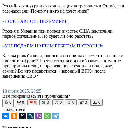
Российская и украинская делегация встретились в Стамбуле и
разочаровали. Почему никто не хочет мира?
«ПОДСТАВНОЕ» ПЕРЕМИРИЕ
Россия и Украина при посредничестве США заключили
первое соглашение. Но будет ли оно работать?
«МЫ ПОДАЁМ НАШИМ РЕБЯТАМ ПАТРОНЫ!»
Какова роль бизнеса, одного из основных элементов цепочки
- волонтер-фронт? На что сегодня стали обращать внимание
предприниматели, направляющие средства в поддержку
армии? Во что превратится «народный ВПК» после
завершения СВО?
13 июня 2025, 20:25
Вам понравилась эта публикация?
👍
0
👎
0
❤
0
😆
0
😡
0
🤔
0
🙈
0
🧘‍♀️
0
Поделиться
Комментарии