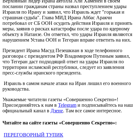
Верховный лидер Ирана аятолла Али Хаменеи в своем
послании гражданам страны назвал преступлением удары
Израиля по Ирану и заявил, что Израиль ждет "горькая и
страшная судьба". Глава МИД Ирана Аббас Аракчи
потребовал от СБ ООН осудить действия Израиля и принять
меры, заявив о рисках катастрофы после удара по ядерному
объекту в Натанзе. Он отметил, что удары Израиля являются
нарушением Устава ООН и Тегеран вправе ответить на них.
Президент Ирана Масуд Пезешкиан в ходе телефонного
разговора с президентом РФ Владимиром Путиным заявил,
что Тегеран даст подходящий ответ на удары Израиля по
территории исламской республики, следует из заявления
пресс-службы иранского президента.
Израиль в самом начале атаки на Иран лишил его военного
руководства.
Уважаемые читатели газеты «Совершенно Секретно»!
Присоединяйтесь к нам в
Telegram
и подписывайтесь на наш
официальный канал в
Дзене
. Там все самое интересное.
Читайте на сайте газеты «Совершенно Секретно»:
ПЕРЕГОВОРНЫЙ ТУПИК