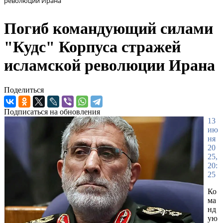
революции Ирана
Погиб командующий силами
"Кудс" Корпуса стражей
исламской революции Ирана
Поделиться
Подписаться на обновления
13
ию
ня
20
25,
20:
25
Ко
ма
нд
ую