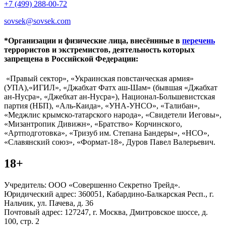
+7 (499) 288-00-72
sovsek@sovsek.com
*Организации и физические лица, внесённные в
перечень
террористов и экстремистов, деятельность которых
запрещена в Российской Федерации:
«Правый сектор», «Украинская повстанческая армия»
(УПА),«ИГИЛ», «Джабхат Фатх аш-Шам» (бывшая «Джабхат
ан-Нусра», «Джебхат ан-Нусра»), Национал-Большевистская
партия (НБП), «Аль-Каида», «УНА-УНСО», «Талибан»,
«Меджлис крымско-татарского народа», «Свидетели Иеговы»,
«Мизантропик Дивижн», «Братство» Корчинского,
«Артподготовка», «Тризуб им. Степана Бандеры», «НСО»,
«Славянский союз», «Формат-18», Дуров Павел Валерьевич.
18+
Учредитель: ООО «Совершенно Секретно Трейд».
Юридический адрес: 360051, Кабардино-Балкарская Респ., г.
Нальчик, ул. Пачева, д. 36
Почтовый адрес: 127247, г. Москва, Дмитровское шоссе, д.
100, стр. 2