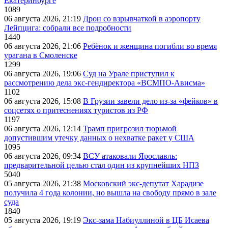
Екатеринбурге
1089
06 августа 2026, 21:19
Дрон со взрывчаткой в аэропорту
Лейпцига: собрали все подробности
1440
06 августа 2026, 21:06
Ребёнок и женщина погибли во время
урагана в Смоленске
1299
06 августа 2026, 19:06
Суд на Урале приступил к
рассмотрению дела экс-гендиректора «ВСМПО-Ависма»
1102
06 августа 2026, 15:08
В Грузии завели дело из-за «фейков» в
соцсетях о притеснениях туристов из РФ
1197
06 августа 2026, 12:14
Трамп пригрозил тюрьмой
допустившим утечку данных о нехватке ракет у США
1095
06 августа 2026, 09:34
ВСУ атаковали Ярославль:
предварительной целью стал один из крупнейших НПЗ
5040
05 августа 2026, 21:38
Московский экс-депутат Харадизе
получила 4 года колонии, но вышла на свободу прямо в зале
суда
1840
05 августа 2026, 19:19
Экс-зама Набиуллиной в ЦБ Исаева