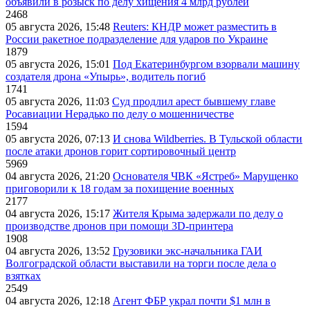
объявили в розыск по делу хищения 4 млрд рублей
2468
05 августа 2026, 15:48
Reuters: КНДР может разместить в
России ракетное подразделение для ударов по Украине
1879
05 августа 2026, 15:01
Под Екатеринбургом взорвали машину
создателя дрона «Упырь», водитель погиб
1741
05 августа 2026, 11:03
Суд продлил арест бывшему главе
Росавиации Нерадько по делу о мошенничестве
1594
05 августа 2026, 07:13
И снова Wildberries. В Тульской области
после атаки дронов горит сортировочный центр
5969
04 августа 2026, 21:20
Основателя ЧВК «Ястреб» Марущенко
приговорили к 18 годам за похищение военных
2177
04 августа 2026, 15:17
Жителя Крыма задержали по делу о
производстве дронов при помощи 3D‑принтера
1908
04 августа 2026, 13:52
Грузовики экс-начальника ГАИ
Волгоградской области выставили на торги после дела о
взятках
2549
04 августа 2026, 12:18
Агент ФБР украл почти $1 млн в