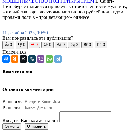
МОШЕННИЧЕСТВО ПОД ПРИКРЫТИЕМ
В Санкт-
Петербурге пытаются привлечь к ответственности мужчину,
который завладел десятками миллионов рублей под видом
продажи доли в «процветающем» бизнесе
11 декабря 2023, 19:50
Вам понравилась эта публикация?
👍
0
👎
0
❤
0
😆
0
😡
0
🤔
0
🙈
0
🧘‍♀️
0
Поделиться
Комментарии
Оставить комментарий
Ваше имя
Ваш email
Введите Ваш комментарий
Отмена
Отправить