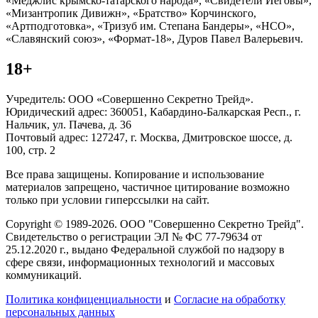
«Меджлис крымско-татарского народа», «Свидетели Иеговы»,
«Мизантропик Дивижн», «Братство» Корчинского,
«Артподготовка», «Тризуб им. Степана Бандеры», «НСО»,
«Славянский союз», «Формат-18», Дуров Павел Валерьевич.
18+
Учредитель: ООО «Совершенно Секретно Трейд».
Юридический адрес: 360051, Кабардино-Балкарская Респ., г.
Нальчик, ул. Пачева, д. 36
Почтовый адрес: 127247, г. Москва, Дмитровское шоссе, д.
100, стр. 2
Все права защищены. Копирование и использование
материалов запрещено, частичное цитирование возможно
только при условии гиперссылки на сайт.
Copyright © 1989-2026. ООО "Совершенно Секретно Трейд".
Свидетельство о регистрации ЭЛ № ФС 77-79634 от
25.12.2020 г., выдано Федеральной службой по надзору в
сфере связи, информационных технологий и массовых
коммуникаций.
Политика конфиценциальности
и
Согласие на обработку
персональных данных