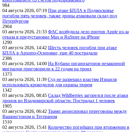
984
04 августа 2026, 07:19
При атаке БПЛА в Подмосковье
погибли пять человек, также дроны атаковали склад под
Петербургом
2904
03 августа 2026, 21:33
ФАС возбудила дело против Apple из-за
отказа в предустановке Max и RuStore на iPhone
1290
03 августа 2026, 14:42
Шесть человек погибли при атаке
БПЛА в Архипо-Осиповке, еще 40 пострадали
2386
03 августа 2026, 14:00
На Кубани организаторов незаконной
миграции приговорили к 22 годам на троих
1373
03 августа 2026, 11:39
Суд не разрешил властям Израиля
использовать крокодилов для охраны тюрем
1342
03 августа 2026, 08:45
Склад Wildberries загорелся после атаки
дронов во Владимирской области. Пострадал 1 человек
1905
03 августа 2026, 06:42
Трамп анонсировал переговоры между
Вашингтоном и Тегераном
1510
02 августа 2026, 15:41
Количество погибших при вторжении в