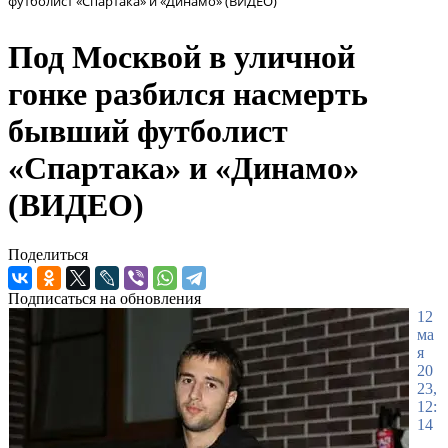
футболист «Спартака» и «Динамо» (ВИДЕО)
Под Москвой в уличной
гонке разбился насмерть
бывший футболист
«Спартака» и «Динамо»
(ВИДЕО)
Поделиться
Подписаться на обновления
12
ма
я
20
23,
12:
14