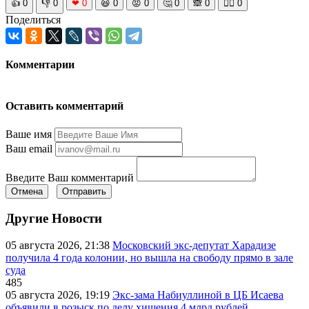
👍
0
👎
0
❤
0
😆
0
😡
0
🤔
0
🙈
0
🧘‍♀️
0
Поделиться
Комментарии
Оставить комментарий
Ваше имя
Ваш email
Введите Ваш комментарий
Отмена
Отправить
Другие Новости
05 августа 2026, 21:38
Московский экс-депутат Харадизе
получила 4 года колонии, но вышла на свободу прямо в зале
суда
485
05 августа 2026, 19:19
Экс-зама Набиуллиной в ЦБ Исаева
объявили в розыск по делу хищения 4 млрд рублей