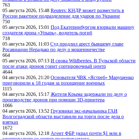
763
05 августа 2026, 15:48
Reuters: КНДР может разместить в
России ракетное подразделение для ударов по Украине
750
05 августа 2026, 15:01
Под Екатеринбургом взорвали машину
создателя дрона «Упырь», водитель погиб
718
05 августа 2026, 11:03
Суд продлил арест бывшему главе
Росавиации Нерадько по делу о мошенничестве
664
05 августа 2026, 07:13
И снова Wildberries. В Тульской области
после атаки дронов горит сортировочный центр
4644
04 августа 2026, 21:20
Основателя ЧВК «Ястреб» Марущенко
приговорили к 18 годам за похищение военных
1115
04 августа 2026, 15:17
Жителя Крыма задержали по делу о
производстве дронов при помощи 3D‑принтера
1066
04 августа 2026, 13:52
Грузовики экс-начальника ГАИ
Волгоградской области выставили на торги после дела о
взятках
1672
04 августа 2026, 12:18
Агент ФБР украл почти $1 млн в
криптовалюте со счетов подозреваемого