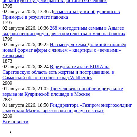
испанскую Сеуту мигрантов достигло 90 человек
1795
02 августа 2026, 13:36
Два моста за сутки обрушились в
Приморье в результате паводка
1795
02 августа 2026, 10:36
268 многодетным семьям в Адыгее
выдали непригодную для строительства землю на болотах
1796
02 августа 2026, 09:22
На смену «схемы Долиной» пришёл
новый формат аферы с жильем – квартиры с «вечными»
жильцами
1873
02 августа 2026, 08:24
В результате атаки БПЛА на
Саратовскую область есть жертвы и пострадавшие, в
Самарской области горит склад Wildberries
2909
01 августа 2026, 21:02
Три человека погибли в результате
взрыва на Кудринской площади в Москве
2887
01 августа 2026, 18:50
Гендиректора «Газпром энергохолдинг
- закупки» Мазина арестовали по делу о взятках
2289
Все новости