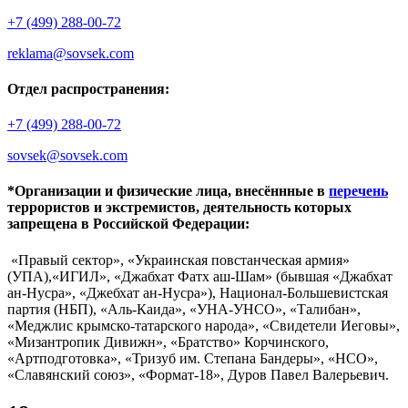
+7 (499) 288-00-72
reklama@sovsek.com
Отдел распространения:
+7 (499) 288-00-72
sovsek@sovsek.com
*Организации и физические лица, внесённные в
перечень
террористов и экстремистов, деятельность которых
запрещена в Российской Федерации:
«Правый сектор», «Украинская повстанческая армия»
(УПА),«ИГИЛ», «Джабхат Фатх аш-Шам» (бывшая «Джабхат
ан-Нусра», «Джебхат ан-Нусра»), Национал-Большевистская
партия (НБП), «Аль-Каида», «УНА-УНСО», «Талибан»,
«Меджлис крымско-татарского народа», «Свидетели Иеговы»,
«Мизантропик Дивижн», «Братство» Корчинского,
«Артподготовка», «Тризуб им. Степана Бандеры», «НСО»,
«Славянский союз», «Формат-18», Дуров Павел Валерьевич.