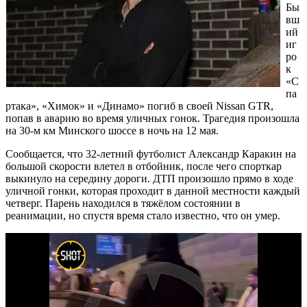
Бы
вш
ий
иг
ро
к
«С
па
ртака», «Химок» и «Динамо» погиб в своей Nissan GTR,
попав в аварию во время уличных гонок. Трагедия произошла
на 30-м км Минского шоссе в ночь на 12 мая.
Сообщается, что 32-летний футболист Александр Каракин на
большой скорости влетел в отбойник, после чего спорткар
выкинуло на середину дороги. ДТП произошло прямо в ходе
уличной гонки, которая проходит в данной местности каждый
четверг. Парень находился в тяжёлом состоянии в
реанимации, но спустя время стало известно, что он умер.